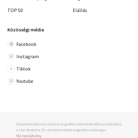
TOP 50
Elállás
Közösségi média
Facebook
Instagram
Tiktok
Youtube
Oldalaink bármely tartalmi és grafikai elemének felhasználásához
a Libri-Bookline Zrt. előzetes írásbeli engedélye szükséges.
SSL tanúsítvány