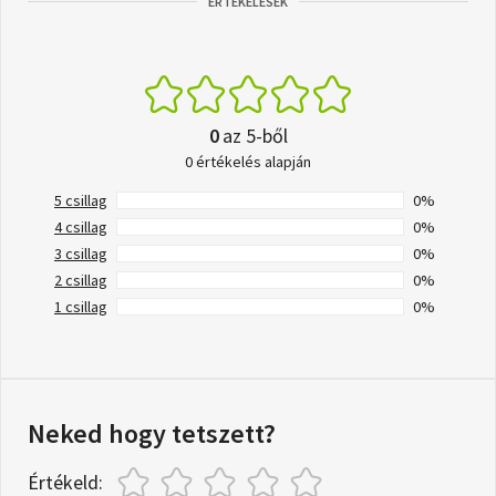
ÉRTÉKELÉSEK
0
az 5-ből
0 értékelés alapján
5 csillag
0%
4 csillag
0%
3 csillag
0%
2 csillag
0%
1 csillag
0%
Neked hogy tetszett?
Értékeld: