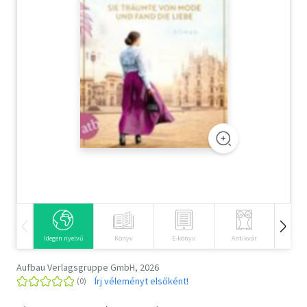
Szótár, nyelvkönyv
Tankönyv, segédkönyv
Társadalomtudomány
Természettudomány
Történelem
Vallás
Idegen nyelvű
Könyv
E-könyv
Antikvár
Hangos
Aufbau Verlagsgruppe GmbH, 2026
Írj véleményt elsőként!