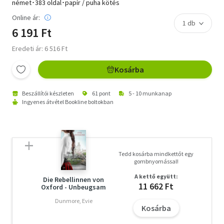
német･383 oldal･papír / puha kötés
Online ár:
6 191 Ft
Eredeti ár: 6 516 Ft
Kosárba
Beszállítói készleten
61 pont
5 - 10 munkanap
Ingyenes átvétel Bookline boltokban
Tedd kosárba mindkettőt egy
gombnyomással!
A kettő együtt:
Die Rebellinnen von
11 662 Ft
Oxford - Unbeugsam
Dunmore, Evie
Kosárba