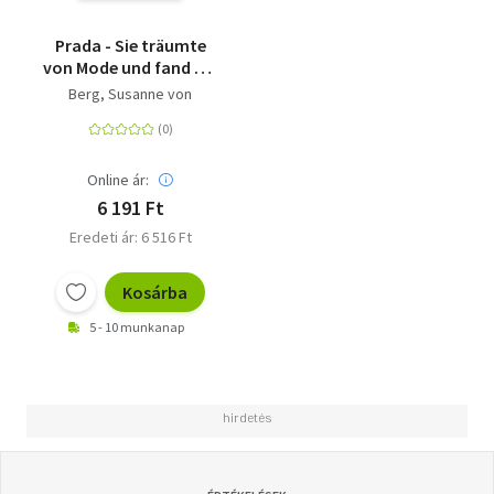
Prada - Sie träumte
von Mode und fand die
Liebe - Roman
Berg, Susanne von
Online ár:
6 191 Ft
Eredeti ár: 6 516 Ft
Kosárba
5 - 10 munkanap