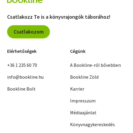
Csatlakozz Te is a könyvrajongók táborához!
Csatlakozom
Elérhetőségek
Cégünk
+36 1 235 60 70
A Bookline-ról bővebben
info@bookline.hu
Bookline Zöld
Bookline Bolt
Karrier
Impresszum
Médiaajánlat
Könyvnagykereskedés