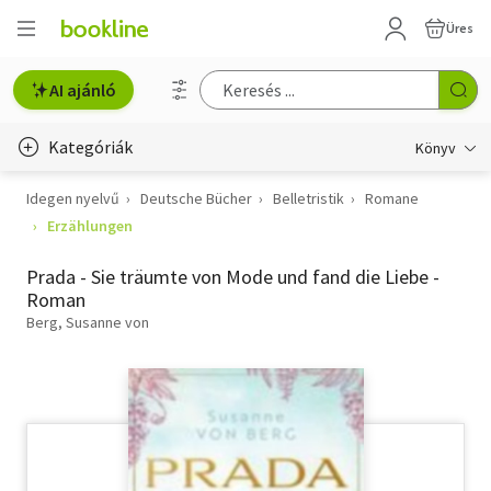
Üres
AI ajánló
Kategóriák
Könyv
Idegen nyelvű
Deutsche Bücher
Belletristik
Romane
Életmód, egészség
Erzählungen
Erotika
Prada - Sie träumte von Mode und fand die Liebe -
Gyermek- és ifjúsági
Roman
Berg, Susanne von
Hobbi, szabadidő
Irodalom
Művészet
Szakkönyv