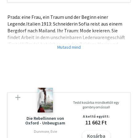
Prada: eine Frau, ein Traum und der Beginn einer
Legende.Italien 1913: Schneiderin Sofia reist aus einem
Bergdorf nach Mailand. Ihr Traum: Mode kreieren. Sie
findet Arbeit in dem unscheinbaren Lederwarengeschäft
'Fratelli Prada', betrieben von den Brüdern Mario und
Martino. Dank Sofias außergewöhnlichen Entwürfen
macht sich der Betrieb bald einen Namen in ganz Italien.
Und Sofia und Mario kommen sich näher. Die junge Frau
könnte nicht glücklicher sein. Doch dann wird klar, dass
Mario nicht ehrlich zu ihr war. Und Sofias Traum von Mode
und Liebe rückt in weite Ferne... Ein bewegender
historischer Roman über Mut, Liebe und die Anfänge der
schillerndsten Modedynastie der Welt
Tedd kosárba mindkettőt egy
gombnyomással!
A kettő együtt:
Die Rebellinnen von
11 662 Ft
Oxford - Unbeugsam
Dunmore, Evie
Kosárba