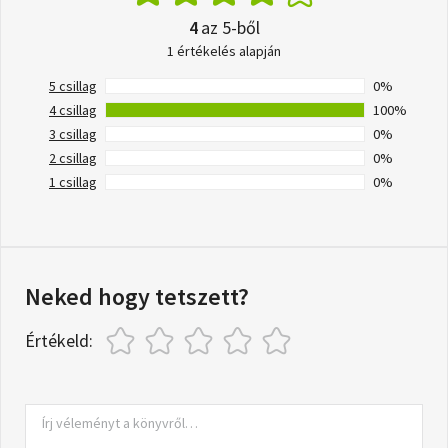
4
az 5-ből
1 értékelés alapján
5 csillag
0%
4 csillag
100%
3 csillag
0%
2 csillag
0%
1 csillag
0%
Neked hogy tetszett?
Értékeld: