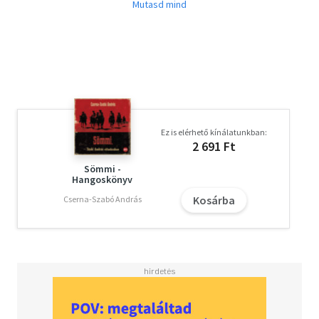
akármilyenben: a
Horváth Illés, Reviczky Gábor, Schnell Ádám
közreműködésével készült, Berg Judit
által újraírt mesejáték méltó a nagy elődökhöz, jóval
több, mint egyszerű felolvasás.
Minden hang igazi karakter, az izgalmas történetet még
érdekesebbé teszi a sok-
sok zene. Hosszú autóutakra, nyugalmas délutánokra
Ez is elérhető kínálatunkban:
ajánljuk!
2 691 Ft
Sömmi -
Hangoskönyv
Kosárba
Cserna-Szabó András