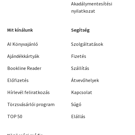
Akadálymentesítési
nyilatkozat
Mit kínálunk
Segítség
AI Könyvajánló
Szolgáltatások
Ajándékkártyák
Fizetés
Bookline Reader
Szállítás
Előfizetés
Átvevőhelyek
Hírlevél feliratkozás
Kapcsolat
Törzsvásárlói program
Súgó
TOP 50
Elállás