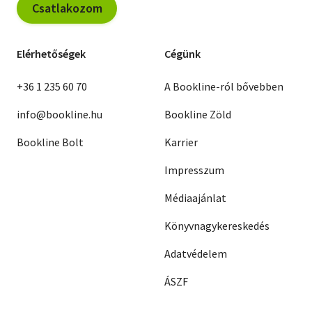
Csatlakozom
Elérhetőségek
Cégünk
+36 1 235 60 70
A Bookline-ról bővebben
info@bookline.hu
Bookline Zöld
Bookline Bolt
Karrier
Impresszum
Médiaajánlat
Könyvnagykereskedés
Adatvédelem
ÁSZF