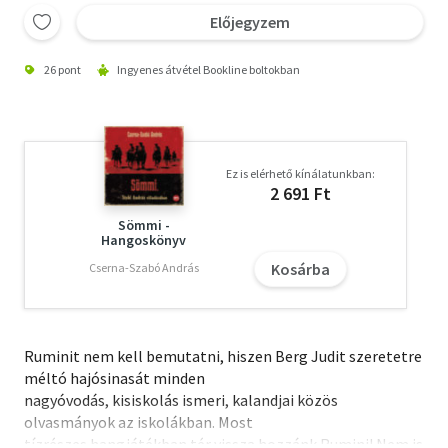
Előjegyzem
26 pont
Ingyenes átvétel Bookline boltokban
Ez is elérhető kínálatunkban:
2 691 Ft
Sömmi -
Hangoskönyv
Kosárba
Cserna-Szabó András
Ruminit nem kell bemutatni, hiszen Berg Judit szeretetre
méltó hajósinasát minden
nagyóvodás, kisiskolás ismeri, kalandjai közös
olvasmányok az iskolákban. Most
tízrészes hangjátékban tér vissza hozzánk Rumini! Nem is