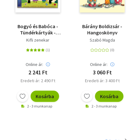
Bogyó és Babóca -
Bárány Boldizsár -
Tündérkártyák -
Hangoskönyv
Hangoskönyv
Kifli zenekar
Szabó Magda
Online ár:
Online ár:
2 241 Ft
3 060 Ft
Eredeti ár: 2 490 Ft
Eredeti ár: 3 400 Ft
Kosárba
Kosárba
2 - 3 munkanap
2 - 3 munkanap