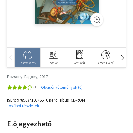
Szótár, nyelvkönyv
Tankönyv, segédkönyv
Társadalomtudomány
Természettudomány
Történelem
Hangoskönyv
Könyv
Antikvár
Idegen nyelvű
E-kö
Vallás
Pozsonyi Pagony, 2017
Olvasói vélemények (0)
ISBN:
9789634103455
･0 perc･Típus: CD-ROM
További részletek
Előjegyezhető