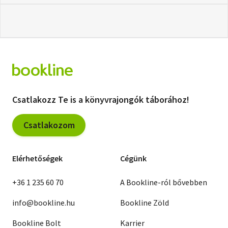
Csatlakozz Te is a könyvrajongók táborához!
Csatlakozom
Elérhetőségek
Cégünk
+36 1 235 60 70
A Bookline-ról bővebben
info@bookline.hu
Bookline Zöld
Bookline Bolt
Karrier