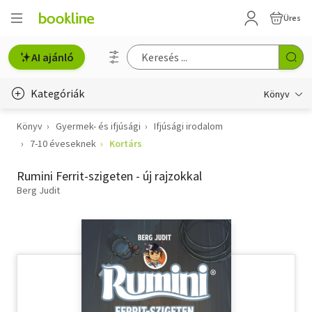
Üres
AI ajánló
Kategóriák
Könyv
Könyv
Gyermek- és ifjúsági
Ifjúsági irodalom
Életmód, egészség
7-10 éveseknek
Kortárs
Erotika
Rumini Ferrit-szigeten - új rajzokkal
Gyermek- és ifjúsági
Berg Judit
Hobbi, szabadidő
Irodalom
Művészet
Szakkönyv