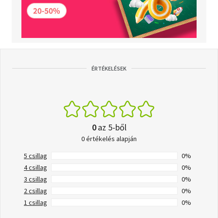
ÉRTÉKELÉSEK
0
az 5-ből
0 értékelés alapján
5 csillag
0%
4 csillag
0%
3 csillag
0%
2 csillag
0%
1 csillag
0%