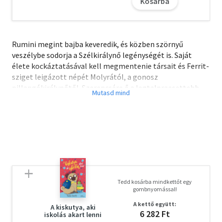
Kosárba
Rumini megint bajba keveredik, és közben szörnyű
veszélybe sodorja a Szélkirálynő legénységét is. Saját
élete kockáztatásával kell megmentenie társait és Ferrit-
sziget leigázott népét Molyrától, a gonosz
pillangókirálynőtől. Szerencsére ő a legtalpraesettebb
egérfiú a világon, így aztán sok mulatságos kaland után
kivágja magát a veszedelmekből a láthatatlanná tevő
kalap, a vascsöppentő és egy mindenkinél erősebb
királylány segítségével.
A József Attila-díjas Berg Judit színdarabja az ismerős
Tedd kosárba mindkettőt egy
szereplőkkel jó bevezetés a drámaolvasásba, sőt az
gombnyomással!
iskolai színjátszásba is.
A kettő együtt:
A kiskutya, aki
6 282 Ft
iskolás akart lenni