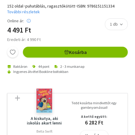
152 oldal･puhatáblás, ragasztókötött･ISBN:
9786151151334
További részletek
Online ár:
4 491 Ft
Eredeti ár: 4 990 Ft
Kosárba
Raktáron
44 pont
2 - 3 munkanap
Ingyenes átvétel Bookline boltokban
Tedd kosárba mindkettőt egy
gombnyomással!
A kettő együtt:
A kiskutya, aki
6 282 Ft
iskolás akart lenni
Bella Swift