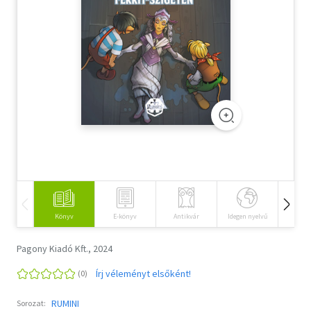
Szótár, nyelvkönyv
Tankönyv, segédkönyv
Társadalomtudomány
Természettudomány
Történelem
Vallás
Könyv
E-könyv
Antikvár
Idegen nyelvű
Hangos
Pagony Kiadó Kft., 2024
Írj véleményt elsőként!
RUMINI
Sorozat: