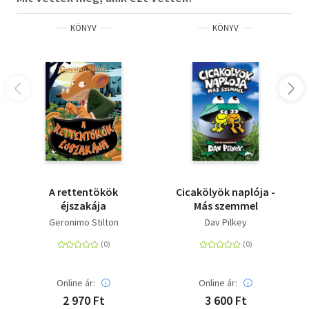
KÖNYV
KÖNYV
A rettentökök
Cicakölyök naplója -
éjszakája
Más szemmel
Geronimo Stilton
Dav Pilkey
Online ár:
Online ár:
2 970 Ft
3 600 Ft