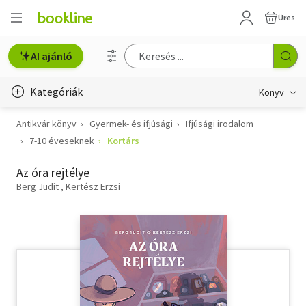
Üres
AI ajánló
Kategóriák
Könyv
Antikvár könyv
Gyermek- és ifjúsági
Ifjúsági irodalom
Életmód, egészség
7-10 éveseknek
Kortárs
Erotika
Az óra rejtélye
Gyermek- és ifjúsági
Berg Judit
Kertész Erzsi
Hobbi, szabadidő
Irodalom
Művészet
Szakkönyv