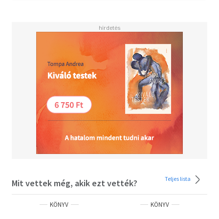
detektívregényének második része, Az óra rejtélye
ugyanolyan letehetetlenül izgalmas, vicces és sejtelmes,
mint a Négy madár titka - hajrá, ifjú olvasók, ifjú
nyomozók!
Teljes lista
Mit vettek még, akik ezt vették?
KÖNYV
KÖNYV