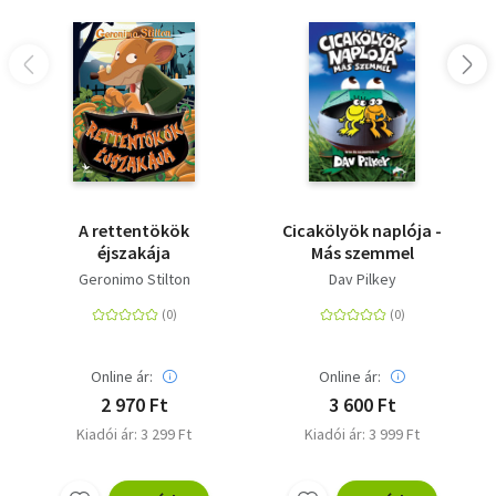
A rettentökök
Cicakölyök naplója -
éjszakája
Más szemmel
Geronimo Stilton
Dav Pilkey
Online ár:
Online ár:
2 970 Ft
3 600 Ft
Kiadói ár: 3 299 Ft
Kiadói ár: 3 999 Ft