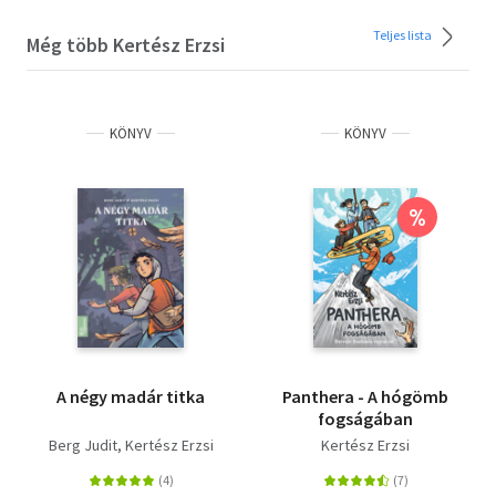
Teljes lista
Még több Kertész Erzsi
KÖNYV
KÖNYV
%
A négy madár titka
Panthera - A hógömb
fogságában
Berg Judit
Kertész Erzsi
Kertész Erzsi