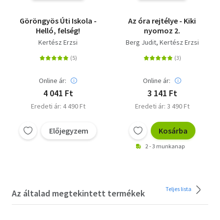
Göröngyös Úti Iskola -
Az óra rejtélye - Kiki
Helló, felség!
nyomoz 2.
Kertész Erzsi
Berg Judit
Kertész Erzsi
Online ár:
Online ár:
4 041 Ft
3 141 Ft
Eredeti ár: 4 490 Ft
Eredeti ár: 3 490 Ft
Előjegyzem
Kosárba
2 - 3 munkanap
Teljes lista
Az általad megtekintett termékek