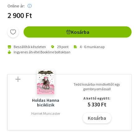
Online ár:
2 900 Ft
Kosárba
Beszállítói készleten
29 pont
4 - 6 munkanap
Ingyenes átvétel Bookline boltokban
Tedd kosárba mindkettőt egy
gombnyomással!
A kettő együtt:
Holdas Hanna
5 330 Ft
biciklizik
Harriet Muncaster
Kosárba