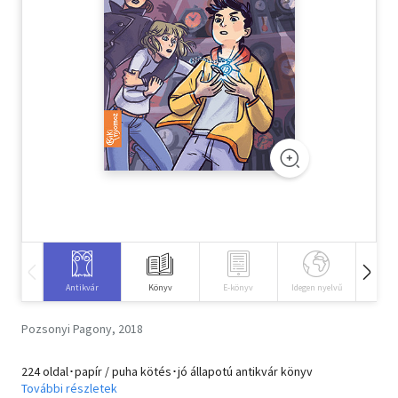
Szótár, nyelvkönyv
Tankönyv, segédkönyv
Társadalomtudomány
Természettudomány
Történelem
Vallás
Antikvár
Könyv
E-könyv
Idegen nyelvű
Hangos
Pozsonyi Pagony, 2018
224 oldal･papír / puha kötés･jó állapotú antikvár könyv
További részletek