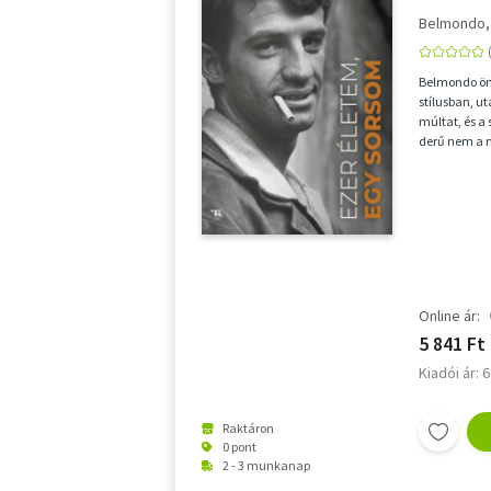
Belmondo,
Belmondo ön
stílusban, u
múltat, és a 
derű nem a 
azt a döntést,
Online ár:
5 841 Ft
Kiadói ár: 
Raktáron
0 pont
2 - 3 munkanap