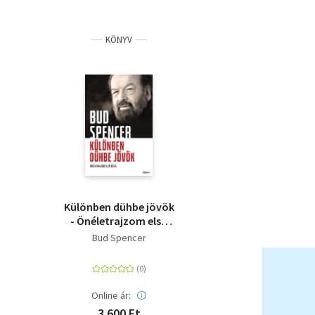
KÖNYV
Különben dühbe jövök
- Önéletrajzom első
része
Bud Spencer
Online ár:
3 600 Ft