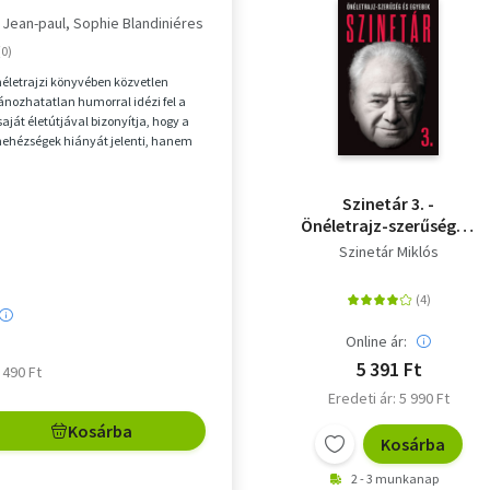
 Jean-paul
Sophie Blandiniéres
életrajzi könyvében közvetlen
tánozhatatlan humorral idézi fel a
saját életútjával bizonyítja, hogy a
nehézségek hiányát jelenti, hanem
...
Szinetár 3. -
Önéletrajz-szerűség és
egyebek
Szinetár Miklós
Online ár:
5 391 Ft
6 490 Ft
Eredeti ár: 5 990 Ft
Kosárba
Kosárba
2 - 3 munkanap