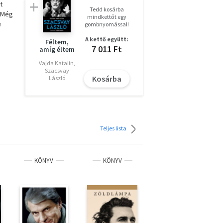
t
Tedd kosárba
. Még
mindkettőt egy
n
gombnyomással!
A kettő együtt:
Féltem,
7 011 Ft
amíg éltem
Vajda Katalin,
Szacsvay
lyan
Kosárba
László
 nem
zők,
um
Teljes lista
KÖNYV
KÖNYV
KÖNYV