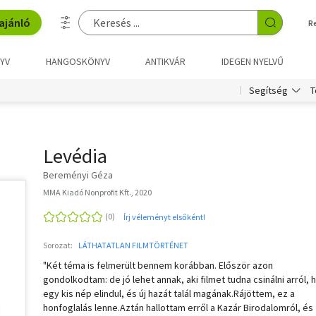
ajánló
R
YV
HANGOSKÖNYV
ANTIKVÁR
IDEGEN NYELVŰ
T
Segítség
Levédia
Bereményi Géza
MMA Kiadó Nonprofit Kft., 2020
Írj véleményt elsőként!
Sorozat:
LÁTHATATLAN FILMTÖRTÉNET
"Két téma is felmerült bennem korábban. Először azon
gondolkodtam: de jó lehet annak, aki filmet tudna csinálni arról, 
egy kis nép elindul, és új hazát talál magának.Rájöttem, ez a
honfoglalás lenne.Aztán hallottam erről a Kazár Birodalomról, és