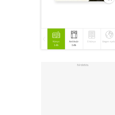
Könyv
Antikvár
E-könyv
Idegen nyel
1 db
1 db