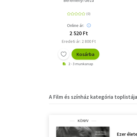
Bereményi Géza
Online ár:
2 520 Ft
Eredeti ár: 2 800 Ft
Kosárba
2 - 3 munkanap
A Film és színház kategória toplistáj
KÖNYV
Ezer éle