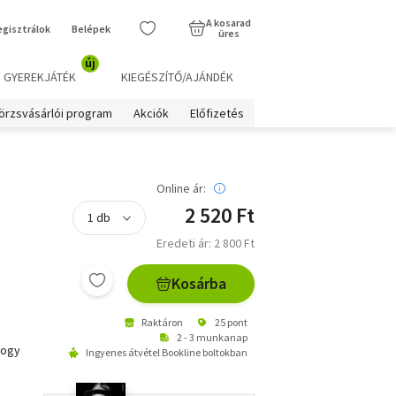
A kosarad
egisztrálok
Belépek
üres
új
GYEREKJÁTÉK
KIEGÉSZÍTŐ/AJÁNDÉK
örzsvásárlói program
Akciók
Előfizetés
Online ár:
2 520 Ft
Eredeti ár: 2 800 Ft
Kosárba
Raktáron
25 pont
2 - 3 munkanap
hogy
Ingyenes átvétel Bookline boltokban