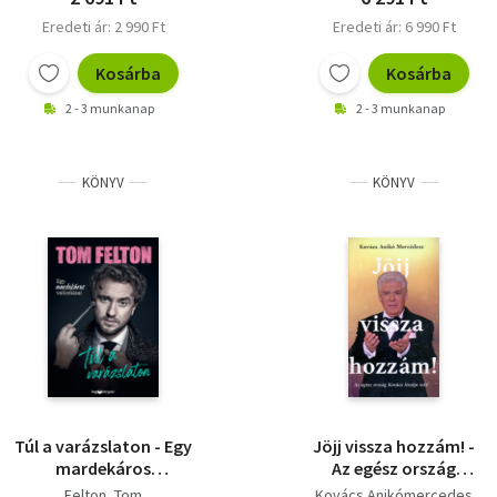
Eredeti ár: 2 990 Ft
Eredeti ár: 6 990 Ft
Kosárba
Kosárba
2 - 3 munkanap
2 - 3 munkanap
KÖNYV
KÖNYV
Túl a varázslaton - Egy
Jöjj vissza hozzám! -
mardekáros
Az egész ország
vallomásai
Kovács Józsija volt!
Felton, Tom
Kovács Anikómercedes