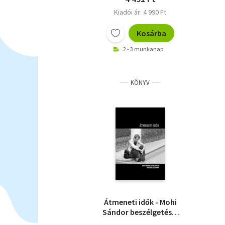
Kiadói ár: 4 990 Ft
Kosárba
2 - 3 munkanap
KÖNYV
Átmeneti idők - Mohi
Sándor beszélgetései
Huszárik Zoltánról