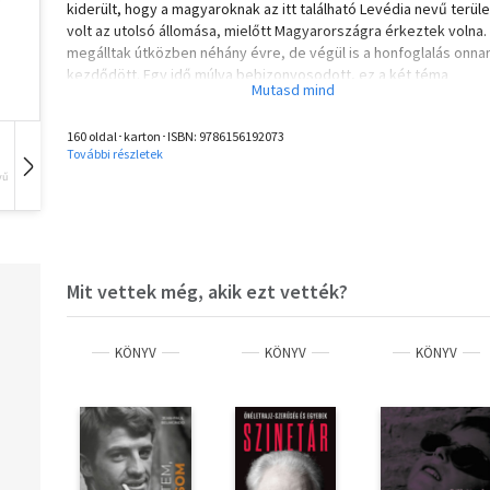
kiderült, hogy a magyaroknak az itt található Levédia nevű terüle
volt az utolsó állomása, mielőtt Magyarországra érkeztek volna
megálltak útközben néhány évre, de végül is a honfoglalás onna
kezdődött. Egy idő múlva bebizonyosodott, ez a két téma
összekapcsolható. Akkor gondoltam arra, hogy én ezt
megcsinálnám filmen." /Bereményi Géza/
160 oldal･karton･ISBN:
9786156192073
További részletek
Láthatatlan filmtörténet című sorozatunkban neves alkotóktól o
vű
Hangoskönyv
Film
Zene
forgatókönyveket adunk közre, amelyekből valamilyen ok miatt
születtek filmek, de árnyalhatják és gazdagíthatják egyes rende
illetve korszakok megítélését.
A kötet az MMA Kiadó és a Magyar Nemzeti Filmalap - Filmarchív
közös vállalkozása.
Mit vettek még, akik ezt vették?
KÖNYV
KÖNYV
KÖNYV