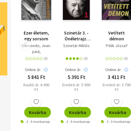
Ezer életem,
Szinetár 3. -
Vetített
egy sorsom
Önéletrajz-
démon
szerűség és
Belmondo, Jean-
Szinetár Miklós
Pólik József
egyebek
paul
Sophie
Blandiniéres
Online ár:
Online ár:
Online ár:
5 841 Ft
5 391 Ft
3 411 Ft
Kiadói ár: 6 490
Eredeti ár: 5 990
Eredeti ár: 3 790
Ft
Ft
Ft
Kosárba
Kosárba
Kosárba
2 - 3 munkanap
2 - 3 munkanap
2 - 3 munkanap