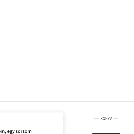
a
KÖNYV
tem, egy sorsom