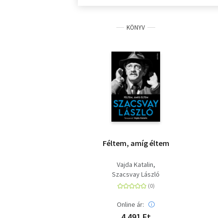
KÖNYV
Féltem, amíg éltem
Vajda Katalin
Szacsvay László
Online ár:
4 491 Ft