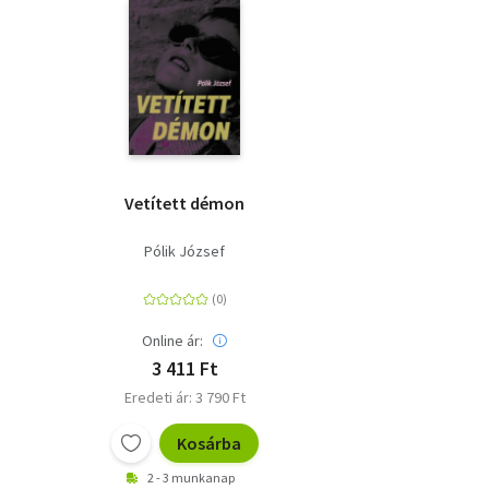
Vetített démon
Pólik József
Online ár:
3 411 Ft
Eredeti ár: 3 790 Ft
Kosárba
2 - 3 munkanap