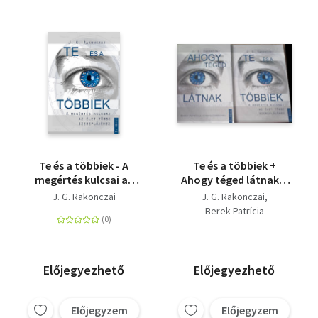
Te és a többiek - A
Te és a többiek +
megértés kulcsai az
Ahogy téged látnak I-
élet többi
II.
J. G. Rakonczai
J. G. Rakonczai
szereplőjéhez - 1.
Berek Patrícia
kötet
Előjegyezhető
Előjegyezhető
Előjegyzem
Előjegyzem