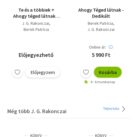
Te és a többiek +
Ahogy Téged látnak -
Ahogy téged látnak I-
Dedikált
II.
J. G. Rakonczai
Berek Patrícia
Berek Patrícia
J. G. Rakonczai
Online ár:
Előjegyezhető
5 990 Ft
Előjegyzem
Kosárba
4 - 6 munkanap
Teljes lista
Még több J. G. Rakonczai
KÖNYV
KÖNYV