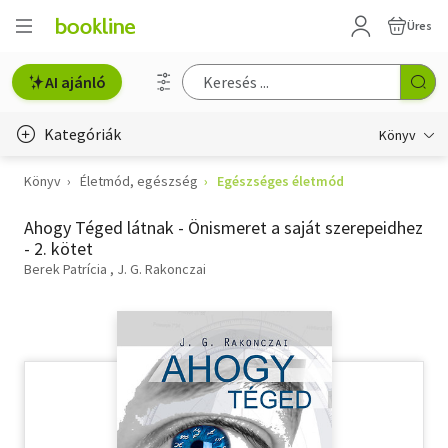
Üres
AI ajánló
Kategóriák
Könyv
Könyv
Életmód, egészség
Egészséges életmód
Életmód, egészség
Ahogy Téged látnak - Önismeret a saját szerepeidhez
Erotika
- 2. kötet
Gyermek- és ifjúsági
Berek Patrícia
J. G. Rakonczai
Hobbi, szabadidő
Irodalom
Művészet
Szakkönyv