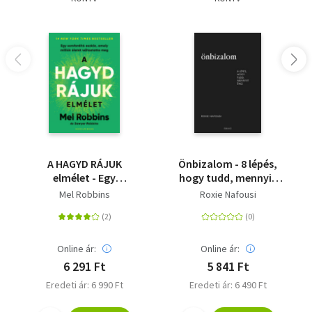
A HAGYD RÁJUK
Önbizalom - 8 lépés,
elmélet - Egy
hogy tudd, mennyit
sorsfordító eszköz,
érsz
Mel Robbins
Roxie Nafousi
amely milliók életét
változtatta meg
Online ár:
Online ár:
6 291 Ft
5 841 Ft
Eredeti ár: 6 990 Ft
Eredeti ár: 6 490 Ft