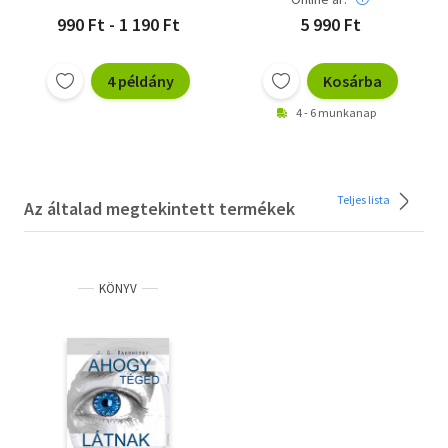
990 Ft - 1 190 Ft
5 990 Ft
4 példány
Kosárba
4 - 6 munkanap
Teljes lista
Az általad megtekintett termékek
KÖNYV