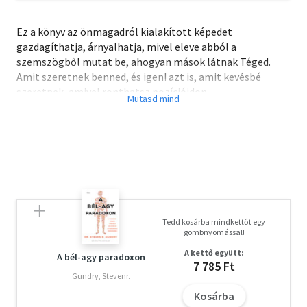
Ez a könyv az önmagadról kialakított képedet
gazdagíthatja, árnyalhatja, mivel eleve abból a
szemszögből mutat be, ahogyan mások látnak Téged.
Amit szeretnek benned, és igen! azt is, amit kevésbé
szeretnek, amivel ronthatsz pozícióidon,
elfogadottságodon.
Ezen túlmenően a csillagjegyek közti összes
együttműködési mintáról, mind a 144 kapcsolati
szerepmodellről képet kaphatsz. E tekintetben
egyedülálló vállalkozás ez a könyv. Kellően alapos és
komoly, a lényegre koncentráló, mellette humoros,
szórakoztató, itt-ott csípősen őszinte tükör
szerepeidhez, kapcsolataidhoz, a másik fél viselkedésének
Tedd kosárba mindkettőt egy
megértéséhez.
gombnyomással!
A kettő együtt:
A bél-agy paradoxon
7 785 Ft
Gundry, Stevenr.
Kosárba