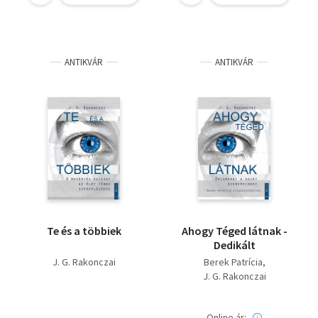
ANTIKVÁR
ANTIKVÁR
Te és a többiek
Ahogy Téged látnak -
Dedikált
J. G. Rakonczai
Berek Patrícia
J. G. Rakonczai
Online ár: