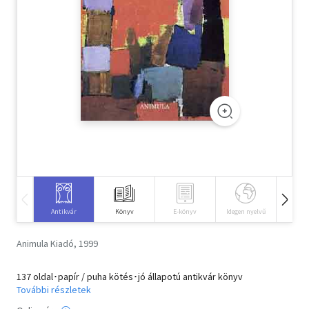
Szótár, nyelvkönyv
Tankönyv, segédkönyv
Társadalomtudomány
Természettudomány
Történelem
Vallás
Antikvár
Könyv
E-könyv
Idegen nyelvű
Hangos
Animula Kiadó, 1999
137 oldal･papír / puha kötés･jó állapotú antikvár könyv
További részletek