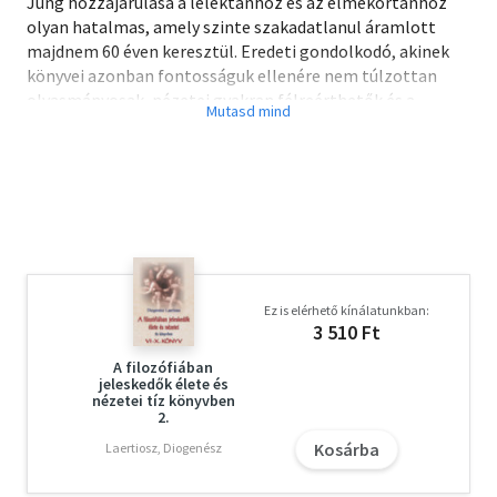
Jung hozzájárulása a lélektanhoz és az elmekórtanhoz
olyan hatalmas, amely szinte szakadatlanul áramlott
majdnem 60 éven keresztül. Eredeti gondolkodó, akinek
könyvei azonban fontosságuk ellenére nem túlzottan
olvasmányosak, nézetei gyakran félreérthetők és a
nyomukban feltámadó vita és indulatok sem könnyítik
meg az olvasó helyzetét. Ezért még fontosabb tudnunk,
mit mondott igazából Jung a modern lélektan
kulcskérdéseiről. Ez a könyvecske a művelt közönségnek
íródott, és Jung hosszú pályafutását nyomon követve,
logikusan, a kellő arányokat megtartva – és nem utolsó
sorban –, közérthető nyelven ismerteti a nagyívű és
szerteágazó életmű fontosabb területeit.
Ez is elérhető kínálatunkban:
3 510 Ft
A filozófiában
jeleskedők élete és
nézetei tíz könyvben
2.
Kosárba
Laertiosz, Diogenész