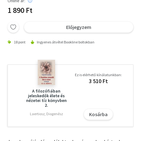
Online ár:
1 890 Ft
Előjegyzem
18 pont
Ingyenes átvétel Bookline boltokban
Ez is elérhető kínálatunkban:
3 510 Ft
A filozófiában
jeleskedők élete és
nézetei tíz könyvben
2.
Kosárba
Laertiosz, Diogenész