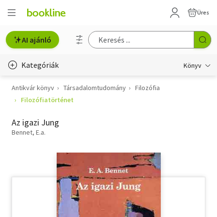
Üres
AI ajánló
Kategóriák
Könyv
Antikvár könyv
Társadalomtudomány
Filozófia
Életmód, egészség
Filozófiatörténet
Erotika
Az igazi Jung
Gyermek- és ifjúsági
Bennet, E.a.
Hobbi, szabadidő
Irodalom
Művészet
Szakkönyv