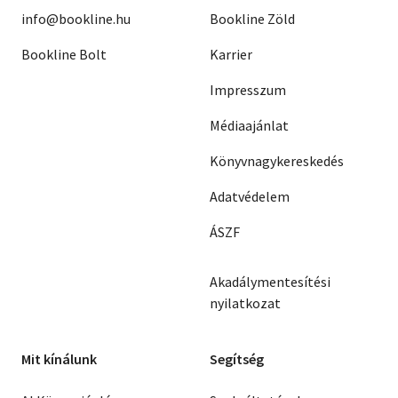
info@bookline.hu
Bookline Zöld
Bookline Bolt
Karrier
Impresszum
Médiaajánlat
Könyvnagykereskedés
Adatvédelem
ÁSZF
Akadálymentesítési
nyilatkozat
Mit kínálunk
Segítség