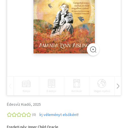
Szótár, nyelvkönyv
Tankönyv, segédkönyv
Társadalomtudomány
Természettudomány
Történelem
Vallás
Könyv
E-könyv
Antikvár
Idegen nyelvű
Hangos
Édesvíz Kiadó, 2025
Írj véleményt elsőként!
Eredeti név: Inner Child Oracle