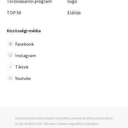
Törzsvásárlói program
Súgó
TOP 50
Elállás
Közösségi média
Facebook
Instagram
Tiktok
Youtube
Oldalaink bármely tartalmi és grafikai elemének felhasználásához
a Libri-Bookline Zrt. előzetes írásbeli engedélye szükséges.