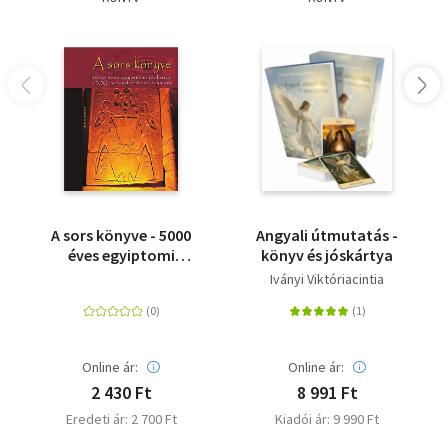
A sors könyve - 5000
Angyali útmutatás -
éves egyiptomi
könyv és jóskártya
jóslatok a XXI. század
Iványi Viktóriacintia
embere számára
Online ár:
Online ár:
2 430 Ft
8 991 Ft
Eredeti ár: 2 700 Ft
Kiadói ár: 9 990 Ft