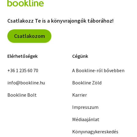
Csatlakozz Te is a könyvrajongók táborához!
Csatlakozom
Elérhetőségek
Cégünk
+36 1 235 60 70
A Bookline-ról bővebben
info@bookline.hu
Bookline Zöld
Bookline Bolt
Karrier
Impresszum
Médiaajánlat
Könyvnagykereskedés