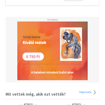
Dobozterv: Julie Davison * Dobozillusztráció: Amanda
Lynn Aisling
Teljes lista
Mit vettek még, akik ezt vették?
KÖNYV
KÖNYV