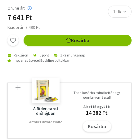
Online ár:
7 641 Ft
Kiadói ár: 8 490 Ft
Kosárba
Raktáron
0 pont
1 - 2 munkanap
Ingyenes átvétel Bookline boltokban
Tedd kosárba mindkettőt egy
gombnyomással!
A kettő együtt:
A Rider-tarot
14 382 Ft
dióhéjban
Arthur Edward Waite
Kosárba