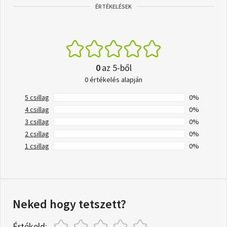
ÉRTÉKELÉSEK
0
az 5-ből
0 értékelés alapján
5 csillag
0%
4 csillag
0%
3 csillag
0%
2 csillag
0%
1 csillag
0%
Neked hogy tetszett?
Értékeld: