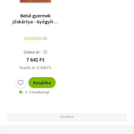
Belső gyermek
jóskártya - Gyógyítsd
meg a múltad és öleld
magadhoz a jelent! 44
lapos kártyacsomag
útmutató könyvvel
Online ár:
7 641 Ft
Kiadói ár: 8 490 Ft
Kosárba
1 - 2 munkanap