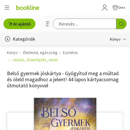
Üres
AI ajánló
Kategóriák
Könyv
Könyv
Életmód, egészség
Ezotéria
Életmód, egészség
Jóslás, álomfejtés, tarot
Erotika
Belső gyermek jóskártya - Gyógyítsd meg a múltad
Gyermek- és ifjúsági
és öleld magadhoz a jelent! 44 lapos kártyacsomag
útmutató könyvvel
Hobbi, szabadidő
Irodalom
Művészet
Szakkönyv