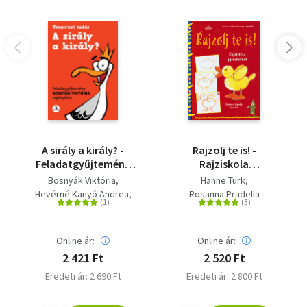
A sirály a király? -
Rajzolj te is! -
Feladatgyűjtemény
Rajziskola
Bosnyák Viktória
gyerekeknek
Bosnyák Viktória
Hanne Türk
regényéhez
Hevérné Kanyó Andrea
Rosanna Pradella
Dudás Győző
Online ár:
Online ár:
2 421 Ft
2 520 Ft
Eredeti ár: 2 690 Ft
Eredeti ár: 2 800 Ft