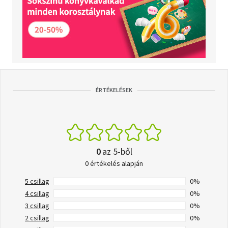
ÉRTÉKELÉSEK
0
az 5-ből
0 értékelés alapján
5 csillag
0%
4 csillag
0%
3 csillag
0%
2 csillag
0%