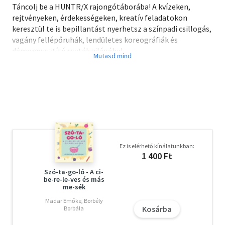
Táncolj be a HUNTR/X rajongótáborába! A kvízeken,
rejtvényeken, érdekességeken, kreatív feladatokon
keresztül te is bepillantást nyerhetsz a színpadi csillogás,
vagány fellépőruhák, lendületes koreográfiák és
démonpusztító csaták világába!
Rajzolj démonvadászokhoz méltó outfiteket, találj ki új
történeteket a folytatáshoz, idézd fel a kedvenc
dalszövegeidet, és teszteld, hogy mennyire ismered jól a
filmet vagy a karaktereket! Akár a Saja Boys, akár a
HUNTR/X rajongója vagy, számítunk rád!
Ez is elérhető kínálatunkban:
1 400 Ft
Szó-ta-go-ló - A ci-
be-re-le-ves és más
me-sék
Madar Emőke, Borbély
Kosárba
Borbála