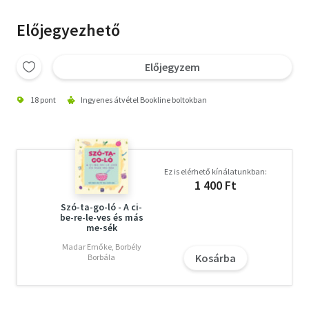
Előjegyezhető
Előjegyzem
18 pont
Ingyenes átvétel Bookline boltokban
Ez is elérhető kínálatunkban:
1 400 Ft
Szó-ta-go-ló - A ci-
be-re-le-ves és más
me-sék
Madar Emőke, Borbély
Kosárba
Borbála