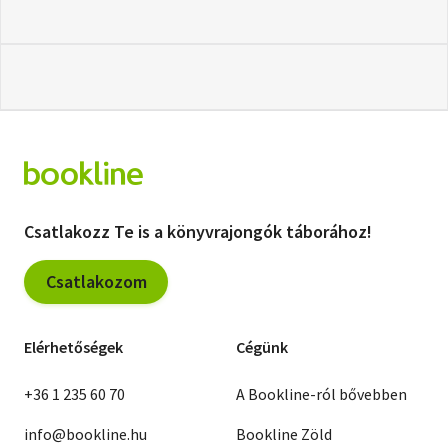
Csatlakozz Te is a könyvrajongók táborához!
Csatlakozom
Elérhetőségek
Cégünk
+36 1 235 60 70
A Bookline-ról bővebben
info@bookline.hu
Bookline Zöld