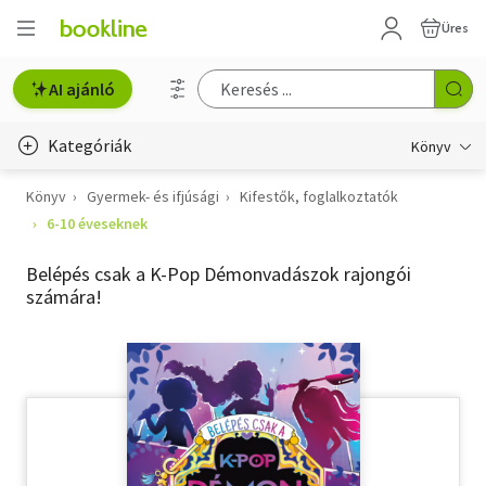
Üres
AI ajánló
Kategóriák
Könyv
Könyv
Gyermek- és ifjúsági
Kifestők, foglalkoztatók
Életmód, egészség
6-10 éveseknek
Erotika
Belépés csak a K-Pop Démonvadászok rajongói
Gyermek- és ifjúsági
számára!
Hobbi, szabadidő
Irodalom
Művészet
Szakkönyv