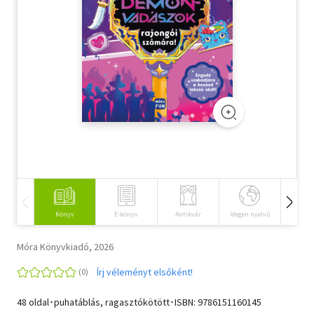
Szótár, nyelvkönyv
Tankönyv, segédkönyv
Társadalomtudomány
Természettudomány
Történelem
Vallás
Könyv
E-könyv
Antikvár
Idegen nyelvű
Hangos
Móra Könyvkiadó, 2026
Írj véleményt elsőként!
48 oldal･puhatáblás, ragasztókötött･ISBN:
9786151160145