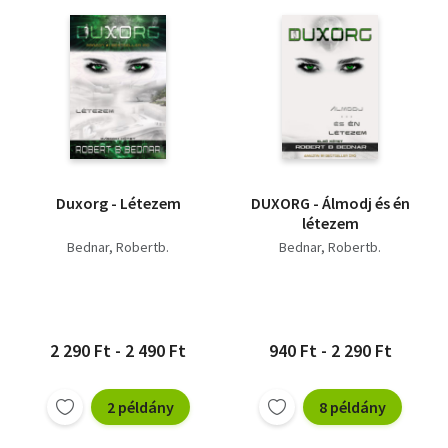
Duxorg - Létezem
DUXORG - Álmodj és én
létezem
Bednar, Robertb.
Bednar, Robertb.
2 290 Ft - 2 490 Ft
940 Ft - 2 290 Ft
2 példány
8 példány