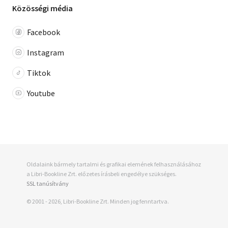
Közösségi média
Facebook
Instagram
Tiktok
Youtube
Oldalaink bármely tartalmi és grafikai elemének felhasználásához
a Libri-Bookline Zrt. előzetes írásbeli engedélye szükséges.
SSL tanúsítvány
© 2001 - 2026, Libri-Bookline Zrt. Minden jog fenntartva.