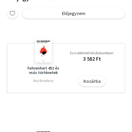
Előjegyzem
Ez is elérhető kínálatunkban:
3 582 Ft
Fahrenheit 451 és
más történetek
Kosárba
Ray Bradbury