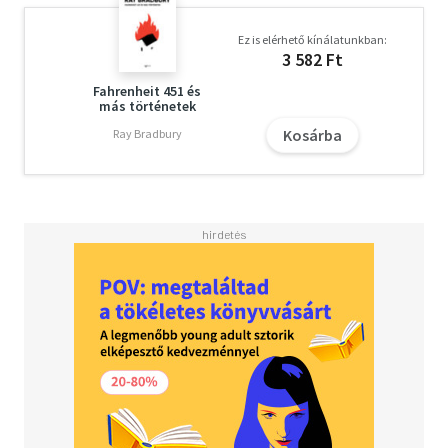
Ez is elérhető kínálatunkban:
3 582 Ft
Fahrenheit 451 és
más történetek
Kosárba
Ray Bradbury