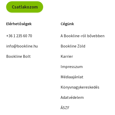
Csatlakozom
Elérhetőségek
Cégünk
+36 1 235 60 70
A Bookline-ról bővebben
info@bookline.hu
Bookline Zöld
Bookline Bolt
Karrier
Impresszum
Médiaajánlat
Könyvnagykereskedés
Adatvédelem
ÁSZF