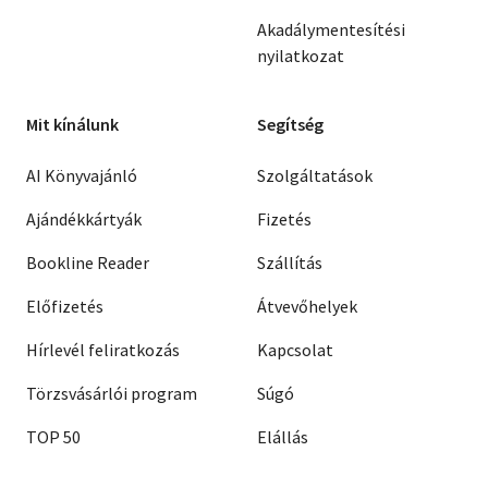
Akadálymentesítési
nyilatkozat
Mit kínálunk
Segítség
AI Könyvajánló
Szolgáltatások
Ajándékkártyák
Fizetés
Bookline Reader
Szállítás
Előfizetés
Átvevőhelyek
Hírlevél feliratkozás
Kapcsolat
Törzsvásárlói program
Súgó
TOP 50
Elállás