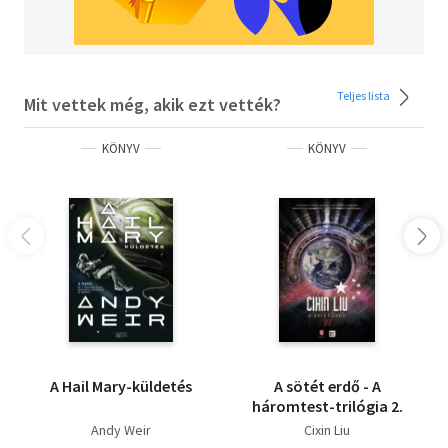
Teljes lista
Mit vettek még, akik ezt vették?
KÖNYV
KÖNYV
A Hail Mary-küldetés
A sötét erdő - A
háromtest-trilógia 2.
Andy Weir
Cixin Liu