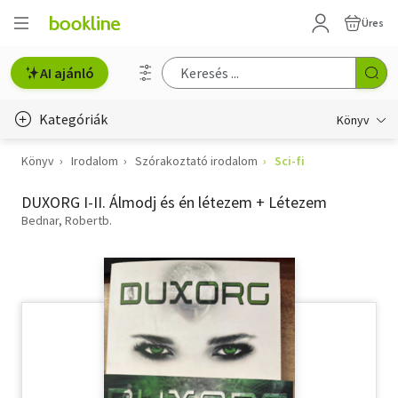
Üres
AI ajánló
Kategóriák
Könyv
Könyv
Irodalom
Szórakoztató irodalom
Sci-fi
Életmód, egészség
DUXORG I-II. Álmodj és én létezem + Létezem
Erotika
Bednar, Robertb.
Gyermek- és ifjúsági
Hobbi, szabadidő
Irodalom
Művészet
Szakkönyv