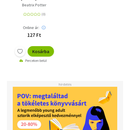
Potter - Delphi Classics
Beatrix Potter
(Illustrated)
Online ár:
127 Ft
Kosárba
Perceken belül