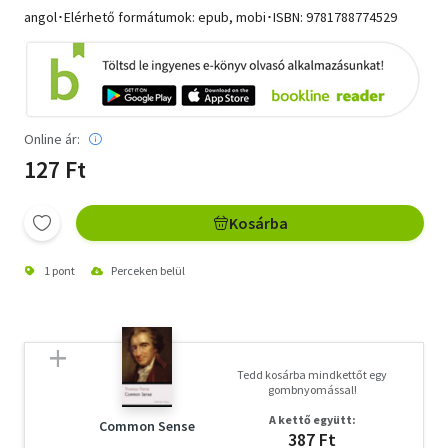
angol･Elérhető formátumok: epub, mobi･ISBN:
9781788774529
Online ár:
127 Ft
Kosárba
1 pont
Perceken belül
Tedd kosárba mindkettőt egy
gombnyomással!
A kettő együtt:
Common Sense
387 Ft