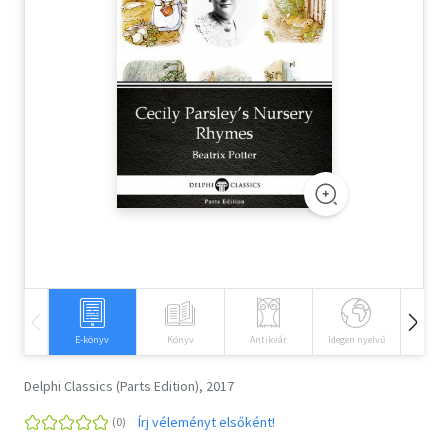
Szótár, nyelvkönyv
Tankönyv, segédkönyv
Társadalomtudomány
Természettudomány
Történelem
Vallás
E-könyv
Könyv
Antikvár
Idegen nyelvű
Hangos
Delphi Classics (Parts Edition), 2017
Írj véleményt elsőként!