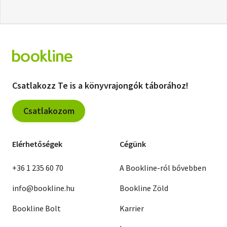
Csatlakozz Te is a könyvrajongók táborához!
Csatlakozom
Elérhetőségek
Cégünk
+36 1 235 60 70
A Bookline-ról bővebben
info@bookline.hu
Bookline Zöld
Bookline Bolt
Karrier