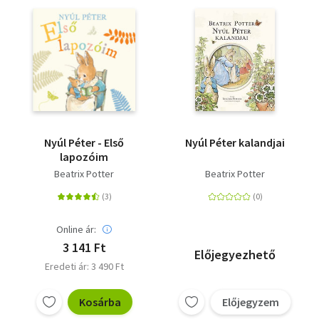
Nyúl Péter - Első
Nyúl Péter kalandjai
lapozóim
Beatrix Potter
Beatrix Potter
Online ár:
3 141 Ft
Előjegyezhető
Eredeti ár: 3 490 Ft
Kosárba
Előjegyzem