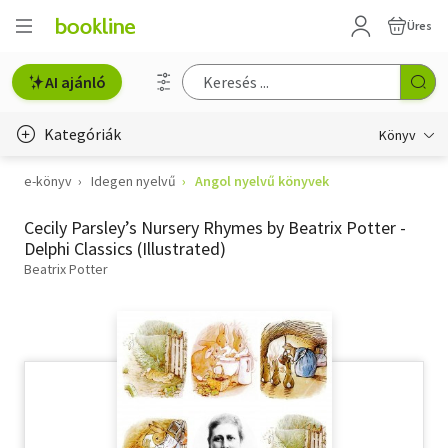
Üres
AI ajánló
Kategóriák
Könyv
e-könyv
Idegen nyelvű
Angol nyelvű könyvek
Életmód, egészség
Cecily Parsley’s Nursery Rhymes by Beatrix Potter -
Erotika
Delphi Classics (Illustrated)
Gyermek- és ifjúsági
Beatrix Potter
Hobbi, szabadidő
Irodalom
Művészet
Szakkönyv