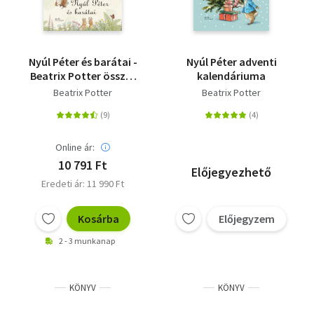
Nyúl Péter és barátai -
Nyúl Péter adventi
Beatrix Potter összes
kalendáriuma
meséje
Beatrix Potter
Beatrix Potter
Online ár:
10 791 Ft
Előjegyezhető
Eredeti ár: 11 990 Ft
Kosárba
Előjegyzem
2 - 3 munkanap
KÖNYV
KÖNYV