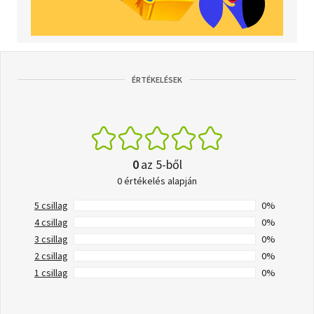
ÉRTÉKELÉSEK
0
az 5-ből
0 értékelés alapján
5 csillag
0%
4 csillag
0%
3 csillag
0%
2 csillag
0%
1 csillag
0%