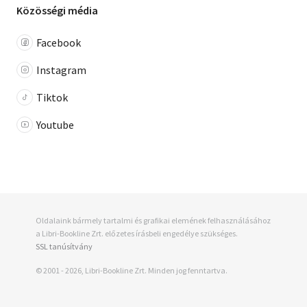
Közösségi média
Facebook
Instagram
Tiktok
Youtube
Oldalaink bármely tartalmi és grafikai elemének felhasználásához
a Libri-Bookline Zrt. előzetes írásbeli engedélye szükséges.
SSL tanúsítvány
© 2001 - 2026, Libri-Bookline Zrt. Minden jog fenntartva.