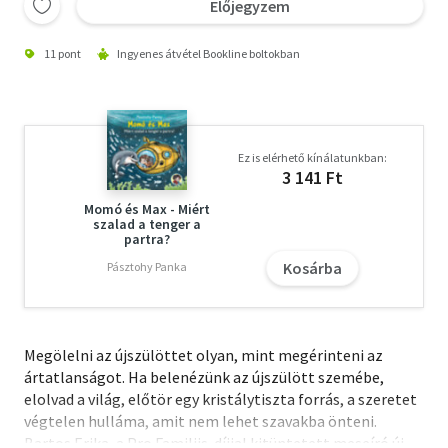
Előjegyzem
11 pont
Ingyenes átvétel Bookline boltokban
Ez is elérhető kínálatunkban:
3 141 Ft
Momó és Max - Miért
szalad a tenger a
partra?
Kosárba
Pásztohy Panka
Megölelni az újszülöttet olyan, mint megérinteni az
ártatlanságot. Ha belenézünk az újszülött szemébe,
elolvad a világ, előtör egy kristálytiszta forrás, a szeretet
végtelen hulláma, amit nem lehet szavakba önteni.
Bartos Erika, a Pro Familiis-díjjal kitüntetett meseíró új