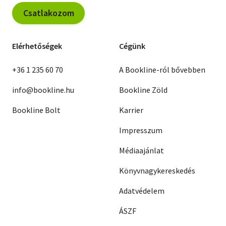
Csatlakozom
Elérhetőségek
Cégünk
+36 1 235 60 70
A Bookline-ról bővebben
info@bookline.hu
Bookline Zöld
Bookline Bolt
Karrier
Impresszum
Médiaajánlat
Könyvnagykereskedés
Adatvédelem
ÁSZF