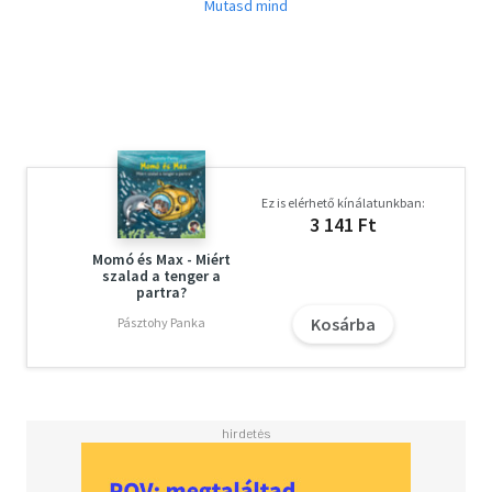
könyve a születésről, az első életévről szól.
Ez is elérhető kínálatunkban:
3 141 Ft
Momó és Max - Miért
szalad a tenger a
partra?
Kosárba
Pásztohy Panka