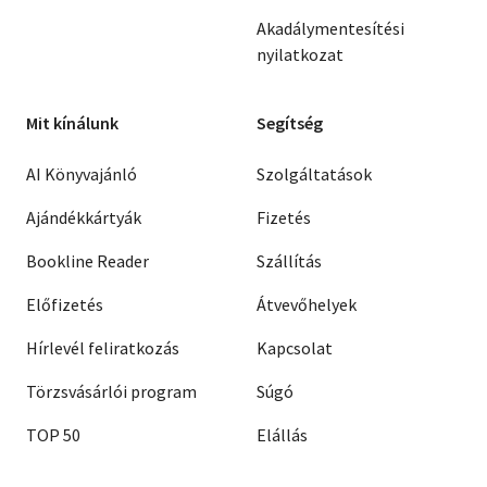
Akadálymentesítési
nyilatkozat
Mit kínálunk
Segítség
AI Könyvajánló
Szolgáltatások
Ajándékkártyák
Fizetés
Bookline Reader
Szállítás
Előfizetés
Átvevőhelyek
Hírlevél feliratkozás
Kapcsolat
Törzsvásárlói program
Súgó
TOP 50
Elállás