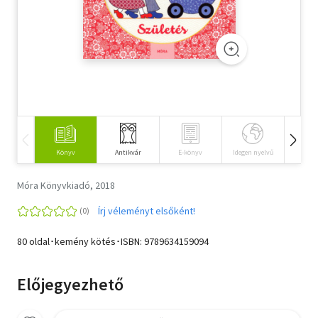
Szótár, nyelvkönyv
Tankönyv, segédkönyv
Társadalomtudomány
Természettudomány
Történelem
Könyv
Antikvár
E-könyv
Idegen nyelvű
Hangos
Vallás
Móra Könyvkiadó, 2018
Írj véleményt elsőként!
80 oldal･kemény kötés･ISBN:
9789634159094
Előjegyezhető