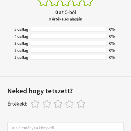
0
az 5-ből
0 értékelés alapján
5 csillag
0%
4 csillag
0%
3 csillag
0%
2 csillag
0%
1 csillag
0%
Neked hogy tetszett?
Értékeld: