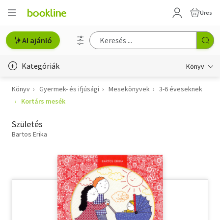
Üres
AI ajánló
Kategóriák
Könyv
Könyv
Gyermek- és ifjúsági
Mesekönyvek
3-6 éveseknek
Életmód, egészség
Kortárs mesék
Erotika
Születés
Gyermek- és ifjúsági
Bartos Erika
Hobbi, szabadidő
Irodalom
Művészet
Szakkönyv