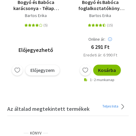
Bogyó és Babóca
Bogyó és Babóca
karácsonya - Télapó,
foglalkoztatókönyv
Karácsony
12 új mesével
Bartos Erika
Bartos Erika
Online ár:
6 291 Ft
Előjegyezhető
Eredeti ár: 6 990 Ft
Előjegyzem
Kosárba
1 - 2 munkanap
Teljes lista
Az általad megtekintett termékek
KÖNYV