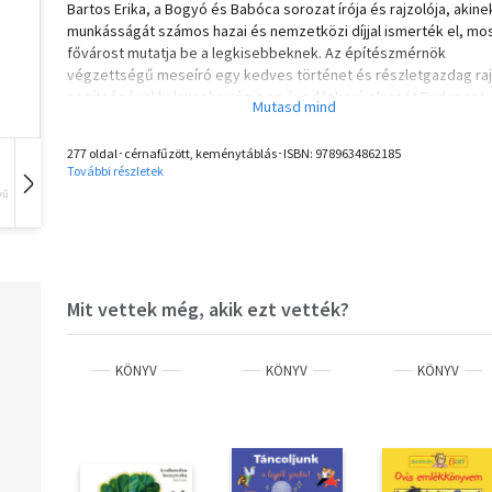
Bartos Erika, a Bogyó és Babóca sorozat írója és rajzolója, akine
munkásságát számos hazai és nemzetközi díjjal ismerték el, mos
fővárost mutatja be a legkisebbeknek. Az építészmérnök
végzettségű meseíró egy kedves történet és részletgazdag ra
segítségével kalauzolja végig az óvodáskorú olvasót Budapest
nevezetes helyszínein.
277 oldal･cérnafűzött, keménytáblás･ISBN:
9789634862185
Olvasd el mások véleményét is!
További részletek
vű
Hangoskönyv
Film
Zene
Mit vettek még, akik ezt vették?
KÖNYV
KÖNYV
KÖNYV