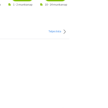
p
1 - 2 munkanap
10 - 14 munkanap
1 - 2 munkanap
Teljes lista