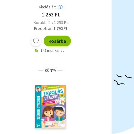
Akciós ár:
1 253 Ft
Korábbi ár: 1 253 Ft
Eredeti ár: 1 790 Ft
Kosárba
1 - 2 munkanap
KÖNYV