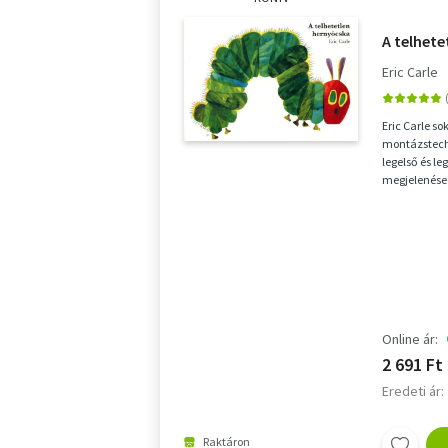
A telhet
Eric Carle
Eric Carle so
montázstech
legelső és le
megjelenése 
adtak el vilá
Online ár:
2 691 Ft
Eredeti ár:
Raktáron