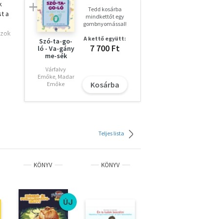
k
Tedd kosárba
t a
mindkettőt egy
gombnyomással!
jzok
A kettő együtt:
Szó-ta-go-
7 700 Ft
ló - Va-gány
me-sék
Várfalvy
Emőke, Madar
Kosárba
Emőke
Teljes lista
KÖNYV
KÖNYV
KÖNYV
%
ÚJ