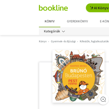
AI Könyv
KÖNYV
GYEREKKÖNYV
E-KÖN
Kategóriák
Könyv
Gyermek- és ifjúsági
Kifestők, foglalkoztatók