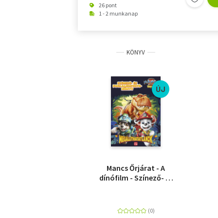
26 pont
1 - 2 munkanap
KÖNYV
ÚJ
Mancs Őrjárat - A
dínófilm - Színező- és
foglalkoztatókönyv -
Megállíthatatlanok