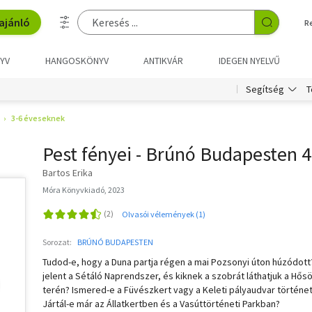
ajánló
R
YV
HANGOSKÖNYV
ANTIKVÁR
IDEGEN NYELVŰ
T
Segítség
3-6 éveseknek
Pest fényei - Brúnó Budapesten 4
Bartos Erika
Móra Könyvkiadó, 2023
Olvasói vélemények (1)
Sorozat:
BRÚNÓ BUDAPESTEN
Tudod-e, hogy a Duna partja régen a mai Pozsonyi úton húzódott
jelent a Sétáló Naprendszer, és kiknek a szobrát láthatjuk a Hős
terén? Ismered-e a Füvészkert vagy a Keleti pályaudvar történe
Jártál-e már az Állatkertben és a Vasúttörténeti Parkban?