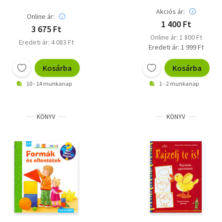
Akciós ár:
Online ár:
1 400 Ft
3 675 Ft
Online ár: 1 800 Ft
Eredeti ár: 4 083 Ft
Eredeti ár: 1 999 Ft
Kosárba
Kosárba
10 - 14 munkanap
1 - 2 munkanap
KÖNYV
KÖNYV