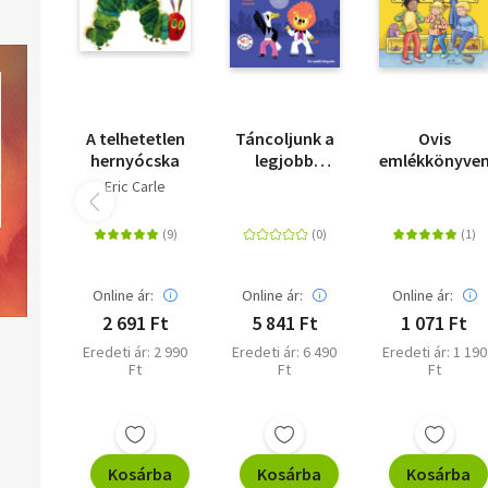
A telhetetlen
Táncoljunk a
Ovis
hernyócska
legjobb
emlékkönyve
zenékre! - Kis
Eric Carle
zenélő
könyveim
Online ár:
Online ár:
Online ár:
2 691 Ft
5 841 Ft
1 071 Ft
Eredeti ár: 2 990
Eredeti ár: 6 490
Eredeti ár: 1 190
Ft
Ft
Ft
Kosárba
Kosárba
Kosárba