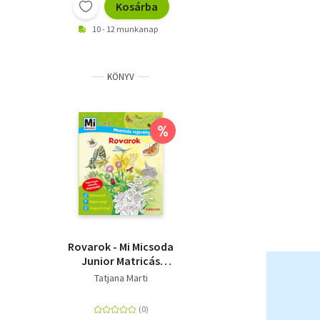
Kosárba
10 - 12 munkanap
KÖNYV
%
Rovarok - Mi Micsoda
Junior Matricás
rejtvényfüzet -
Tatjana Marti
Rejtvények, színezők,
matricák!