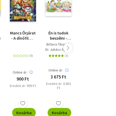
Mancs Őrjárat
Én is tudok
Rovarok - Mi
m
- A dínófilm -
beszélni -
Micsoda
Színező- és
Képeskönyv
Junior
Bittera Tiborné
Tatjana Marti
foglalkoztatókönyv
kisgyermekek
Matricás
Dr. Juhász Ágnes
-
beszéd- és
rejtvényfüzet
Megállíthatatlanok
nyelvi
- Rejtvények,
fejlesztéséhez
színezők,
Akciós ár:
matricák!
Online ár:
1 253 Ft
Online ár:
3 675 Ft
900 Ft
Korábbi ár: 1 253
Ft
Eredeti ár: 4 083
Eredeti ár: 999 Ft
Ft
Eredeti ár: 1 790
Ft
Kosárba
Kosárba
Kosárba