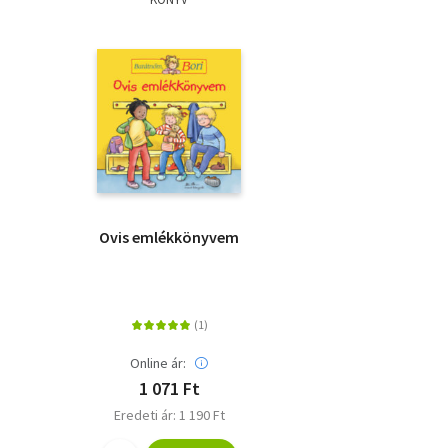
Ovis emlékkönyvem
Online ár:
1 071 Ft
Eredeti ár: 1 190 Ft