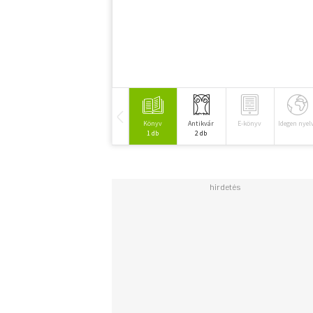
Könyv
Antikvár
E-könyv
Idegen nyel
1 db
2 db