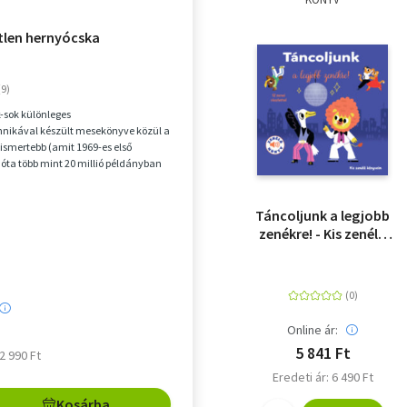
etlen hernyócska
k-sok különleges
nikával készült mesekönyve közül a
gismertebb (amit 1969-es első
óta több mint 20 millió példányban
gszerte) A telhete...
Táncoljunk a legjobb
zenékre! - Kis zenélő
könyveim
Online ár:
5 841 Ft
 2 990 Ft
Eredeti ár: 6 490 Ft
Kosárba