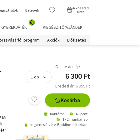
A kosarad
egisztrálok
Belépek
üres
új
GYEREKJÁTÉK
KIEGÉSZÍTŐ/AJÁNDÉK
örzsvásárlói program
Akciók
Előfizetés
.
Online ár:
6 300 Ft
Eredeti ár: 6 999 Ft
Kosárba
Raktáron
63 pont
? Mit
1 - 2 munkanap
ök
Ingyenes átvétel Bookline boltokban
tét?