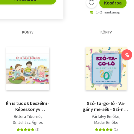
Kosárba
1 - 2 munkanap
KÖNYV
KÖNYV
%
Én is tudok beszélni -
Szó-ta-go-ló - Va-
Képeskönyv
gány me-sék - Szí-nez-
kisgyermekek beszéd-
he-tő raj-zok-kal
Bittera Tiborné
Várfalvy Emőke
és nyelvi
Dr. Juhász Ágnes
Madar Emőke
fejlesztéséhez