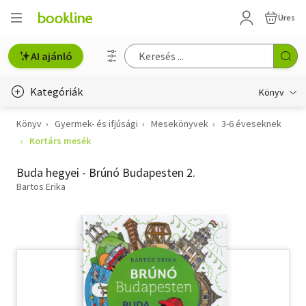
Üres
AI ajánló
Kategóriák
Könyv
Könyv
Gyermek- és ifjúsági
Mesekönyvek
3-6 éveseknek
Életmód, egészség
Kortárs mesék
Erotika
Buda hegyei - Brúnó Budapesten 2.
Gyermek- és ifjúsági
Bartos Erika
Hobbi, szabadidő
Irodalom
Művészet
Szakkönyv