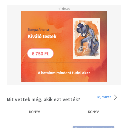
Olvasd el mások véleményét is!
Teljes lista
Mit vettek még, akik ezt vették?
KÖNYV
KÖNYV