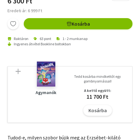
6 300 Ft
Eredeti ár: 6 999 Ft
Kosárba
Raktáron
63 pont
1 - 2 munkanap
Ingyenes átvétel Bookline boltokban
Tedd kosárba mindkettőt egy
gombnyomással!
A kettő együtt:
Agymanók
11 700 Ft
Kosárba
Tudod-e, milyen szobor bújik meg az Erzsébet-kilátó