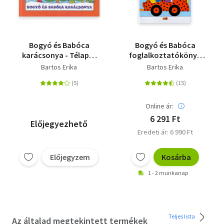
Bogyó és Babóca
Bogyó és Babóca
karácsonya - Télapó,
foglalkoztatókönyv
Karácsony
12 új mesével
Bartos Erika
Bartos Erika
Online ár:
6 291 Ft
Előjegyezhető
Eredeti ár: 6 990 Ft
Előjegyzem
Kosárba
1 - 2 munkanap
Teljes lista
Az általad megtekintett termékek