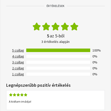
ÉRTÉKELÉSEK
5
az 5-ből
3 értékelés alapján
5 csillag
100%
4 csillag
0%
3 csillag
0%
2 csillag
0%
1 csillag
0%
Legnépszerűbb pozitív értékelés
A kisfiam imádja!