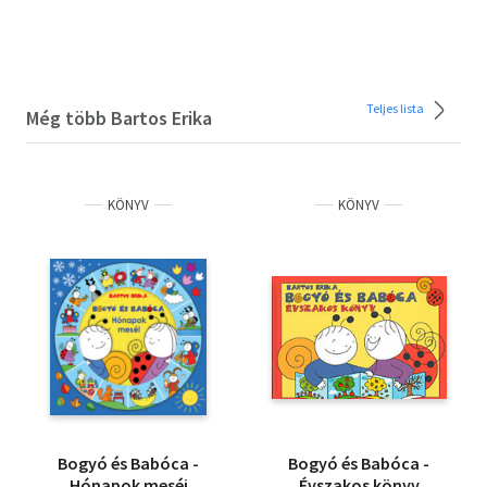
Teljes lista
Még több Bartos Erika
KÖNYV
KÖNYV
Bogyó és Babóca -
Bogyó és Babóca -
Hónapok meséi
Évszakos könyv