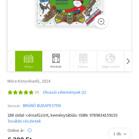
Szótár, nyelvkönyv
Tankönyv, segédkönyv
Társadalomtudomány
Természettudomány
Történelem
Könyv
Antikvár
E-könyv
Idegen nyelvű
Hangos
Vallás
Móra Könyvkiadó, 2024
Olvasói vélemények (1)
BRÚNÓ BUDAPESTEN
Sorozat:
288 oldal･cérnafűzött, keménytáblás･ISBN:
9789634159155
További részletek
Online ár: