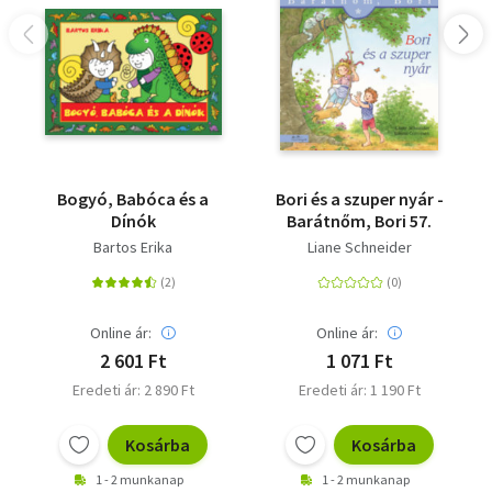
Bogyó, Babóca és a
Bori és a szuper nyár -
Dínók
Barátnőm, Bori 57.
Bartos Erika
Liane Schneider
Online ár:
Online ár:
2 601 Ft
1 071 Ft
Eredeti ár: 2 890 Ft
Eredeti ár: 1 190 Ft
Kosárba
Kosárba
1 - 2 munkanap
1 - 2 munkanap