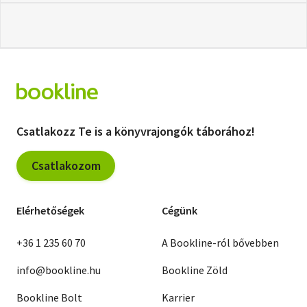
Csatlakozz Te is a könyvrajongók táborához!
Csatlakozom
Elérhetőségek
Cégünk
+36 1 235 60 70
A Bookline-ról bővebben
info@bookline.hu
Bookline Zöld
Bookline Bolt
Karrier