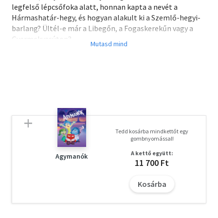
legfelső lépcsőfoka alatt, honnan kapta a nevét a
Hármashatár-hegy, és hogyan alakult ki a Szemlő-hegyi-
barlang? Ültél-e már a Libegőn, a Fogaskerekűn vagy a
Gyermekvasúton?
Bartos Erika, a Bogyó és Babóca sorozat írója és rajzolója,
akinek munkásságát számos hazai és nemzetközi díjjal
ismerték el, most a fővárost mutatja be a legkisebbeknek.
Az építészmérnök végzettségű meseíró egy kedves
történet és részletgazdag rajzok segítségével kalauzolja
végig az óvodáskorú olvasót Budapest nevezetes
helyszínein.
Tedd kosárba mindkettőt egy
gombnyomással!
A kettő együtt:
Agymanók
11 700 Ft
Kosárba