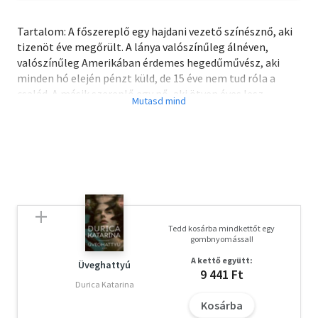
Tartalom: A főszereplő egy hajdani vezető színésznő, aki
tizenöt éve megőrült. A lánya valószínűleg álnéven,
valószínűleg Amerikában érdemes hegedűművész, aki
minden hó elején pénzt küld, de 15 éve nem tud róla a
család. A másik szereplő egy nő, aki ötven éves lesz,
viszont jól tartja magát, és nem csak a színházi múltról
tudna ezt-azt mondani. És van egy író, aki tizenöt éve
levelezik őrült anyjával disszidált testvére nevében, és
szerelme évekig nem hajlandó arról beszélni, mivel telt
hajdan az élete...
Olvasd el mások véleményét is!
Tedd kosárba mindkettőt egy
gombnyomással!
A kettő együtt:
Üveghattyú
9 441 Ft
Durica Katarina
Kosárba