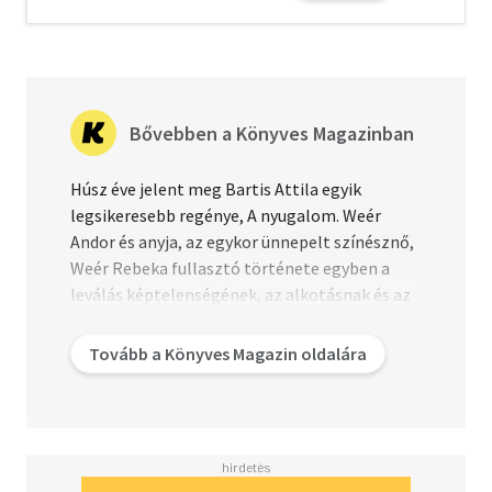
Bővebben a Könyves Magazinban
Húsz éve jelent meg Bartis Attila egyik
legsikeresebb regénye, A nyugalom. Weér
Andor és anyja, az egykor ünnepelt színésznő,
Weér Rebeka fullasztó története egyben a
leválás képtelenségének, az alkotásnak és az
íróvá válásnak is a krónikája. A könyvből
színházi és filmes feldolgozás is született.
Tovább a Könyves Magazin oldalára
Bartis Attila írásban válaszolt a kérdéseinkre,
és mesélt nekünk a kezdetekről, arról, milyen
változást hozott életébe A nyugalom
megjelenése, de emlékeztetett arra is, hogy
bármennyi időt is tölt az író egy regénnyel,