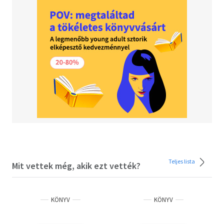
soha nem ugyanaz az ember áll fel az
asztaltól, mint aki leült oda. Interjú.
Teljes lista
Mit vettek még, akik ezt vették?
KÖNYV
KÖNYV