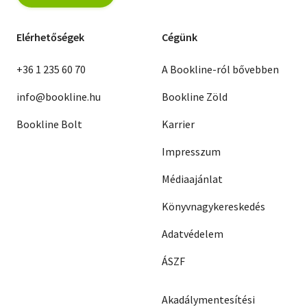
Elérhetőségek
Cégünk
+36 1 235 60 70
A Bookline-ról bővebben
info@bookline.hu
Bookline Zöld
Bookline Bolt
Karrier
Impresszum
Médiaajánlat
Könyvnagykereskedés
Adatvédelem
ÁSZF
Akadálymentesítési