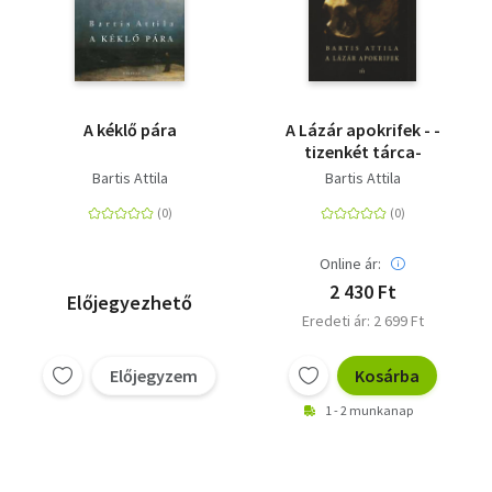
A kéklő pára
A Lázár apokrifek - -
tizenkét tárca-
Bartis Attila
Bartis Attila
Online ár:
2 430 Ft
Előjegyezhető
Eredeti ár: 2 699 Ft
Előjegyzem
Kosárba
1 - 2 munkanap