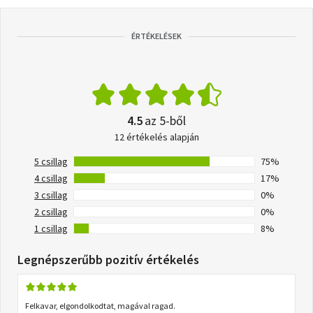
ÉRTÉKELÉSEK
4.5
az 5-ből
12 értékelés alapján
5 csillag
75%
4 csillag
17%
3 csillag
0%
2 csillag
0%
1 csillag
8%
Legnépszerűbb pozitív értékelés
Felkavar, elgondolkodtat, magával ragad.