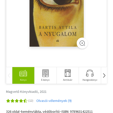
Szótár, nyelvkönyv
Tankönyv, segédkönyv
Társadalomtudomány
Természettudomány
Történelem
Vallás
Könyv
E-könyv
Antikvár
Hangoskönyv
Idegen 
Magvető Könyvkiadó, 2021
Olvasói vélemények (9)
326 oldal･keménytábla, védőborító･ISBN:
9789631422511