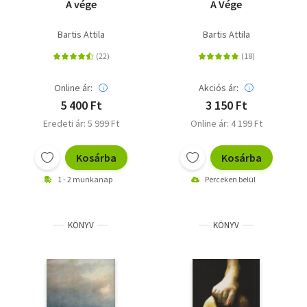
A vége
A Vége
Bartis Attila
Bartis Attila
Online ár:
Akciós ár:
5 400 Ft
3 150 Ft
Eredeti ár: 5 999 Ft
Online ár: 4 199 Ft
Kosárba
Kosárba
1 - 2 munkanap
Perceken belül
KÖNYV
KÖNYV