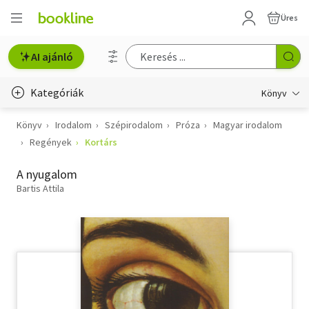
Üres
AI ajánló
Kategóriák
Könyv
Könyv
Irodalom
Szépirodalom
Próza
Magyar irodalom
Életmód, egészség
Regények
Kortárs
Erotika
A nyugalom
Gyermek- és ifjúsági
Bartis Attila
Hobbi, szabadidő
Irodalom
Művészet
Szakkönyv