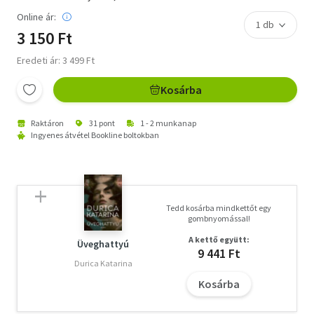
Online ár:
3 150 Ft
Eredeti ár: 3 499 Ft
Kosárba
Raktáron
31 pont
1 - 2 munkanap
Ingyenes átvétel Bookline boltokban
Tedd kosárba mindkettőt egy
gombnyomással!
A kettő együtt:
Üveghattyú
9 441 Ft
Durica Katarina
Kosárba