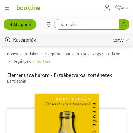
Üres
AI ajánló
Kategóriák
Könyv
Könyv
Irodalom
Szépirodalom
Próza
Magyar irodalom
Életmód, egészség
Regények
Kortárs
Erotika
Elemér utca három - Erzsébetvárosi történetek
Gyermek- és ifjúsági
Bart István
Hobbi, szabadidő
Irodalom
Művészet
Szakkönyv