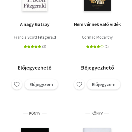
A nagy Gatsby
Nem vénnek való vidék
Francis Scott Fitzgerald
Cormac McCarthy
Előjegyezhető
Előjegyezhető
Előjegyzem
Előjegyzem
KÖNYV
KÖNYV