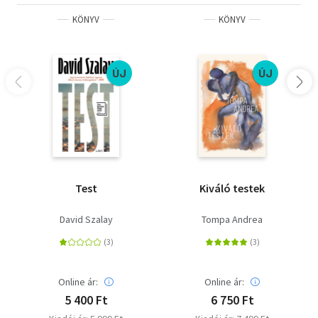
KÖNYV
KÖNYV
ÚJ
ÚJ
Test
Kiváló testek
David Szalay
Tompa Andrea
Online ár:
Online ár:
5 400 Ft
6 750 Ft