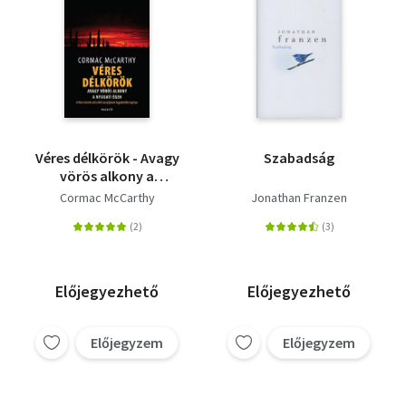
Véres délkörök - Avagy
Szabadság
vörös alkony a
nyugati égen
Cormac McCarthy
Jonathan Franzen
Előjegyezhető
Előjegyezhető
Előjegyzem
Előjegyzem