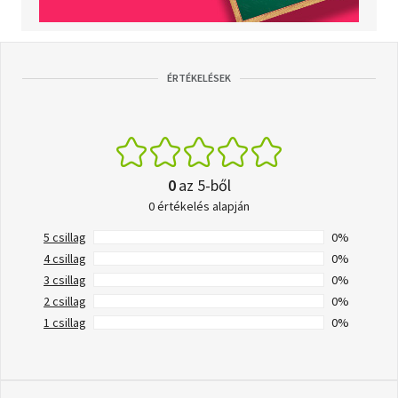
ÉRTÉKELÉSEK
0
az 5-ből
0 értékelés alapján
5 csillag
0%
4 csillag
0%
3 csillag
0%
2 csillag
0%
1 csillag
0%