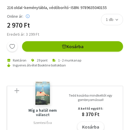
216 oldal･keménytábla, védőborító･ISBN:
9789635040155
Online ár:
2 970 Ft
Eredeti ár: 3 299 Ft
Kosárba
Raktáron
29 pont
1 - 2 munkanap
Ingyenes átvétel Bookline boltokban
Tedd kosárba mindkettőt egy
gombnyomással!
A kettő együtt:
Míg a halál nem
8 370 Ft
választ
Szentesi Éva
Kosárba