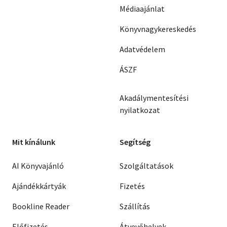
Médiaajánlat
Könyvnagykereskedés
Adatvédelem
ÁSZF
Akadálymentesítési
nyilatkozat
Mit kínálunk
Segítség
AI Könyvajánló
Szolgáltatások
Ajándékkártyák
Fizetés
Bookline Reader
Szállítás
Előfizetés
Átvevőhelyek