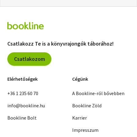
Csatlakozz Te is a könyvrajongók táborához!
Csatlakozom
Elérhetőségek
Cégünk
+36 1 235 60 70
A Bookline-ról bővebben
info@bookline.hu
Bookline Zöld
Bookline Bolt
Karrier
Impresszum