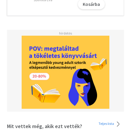
Keleti pályaudvarról érkező katona, akiről mindenki tudja,
Kosárba
hogy valójában nem is a közeli vasútállomásról, hanem a
nagyon is messzi Távol-Keletről tart hazafelé, Lukács úr,
aki bizonyos helyzetekben elvtárs, az ávós - "ami olyan
katonatisztféle" - udvarló, doktor Kolozsi, aztán a
házmester, a viciné, a tróger, a Józsikám, az Elek vagy a
Rózsika.
Az Elemér utcát azóta átnevezték. Már nem jár ott sem
söröskocsi, sem szódás, sem jeges, sem a 46-os sárga
villamos. Nincs se lócitrom, se kintornás. Ma más zenére,
más tempóban élünk.
És ma már könnyen rámondjuk, hogy szép volt. Tíz perc az
nagy idő, hatvan - vagy hetven - év még nagyobb, Elemér...
Teljes lista
Mit vettek még, akik ezt vették?