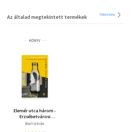
Teljes lista
Az általad megtekintett termékek
KÖNYV
Elemér utca három -
Erzsébetvárosi
történetek
Bart István