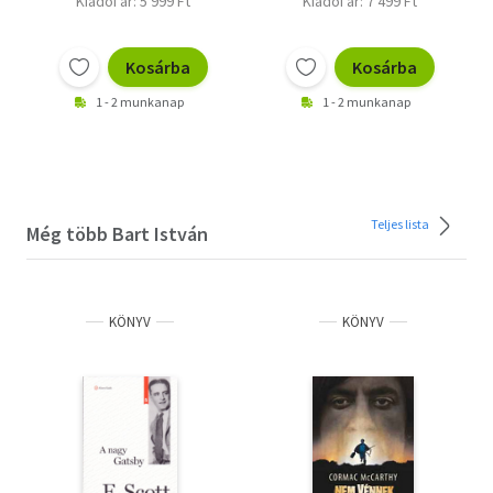
Kiadói ár: 5 999 Ft
Kiadói ár: 7 499 Ft
Kosárba
Kosárba
1 - 2 munkanap
1 - 2 munkanap
Teljes lista
Még több Bart István
KÖNYV
KÖNYV