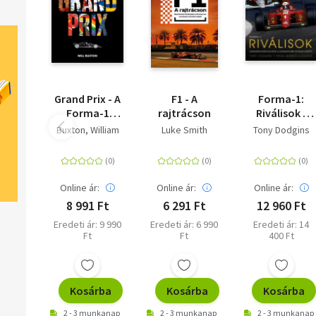
Grand Prix - A
F1 - A
Forma-1:
Forma-1
rajtrácson
Riválisok -
illusztrált
Legendás
Buxton, William
Luke Smith
Tony Dodgins
története
konfliktusok
a legnagyobb
sztárok
kőzőtt
Online ár:
Online ár:
Online ár:
8 991 Ft
6 291 Ft
12 960 Ft
Eredeti ár: 9 990
Eredeti ár: 6 990
Eredeti ár: 14
Ft
Ft
400 Ft
Kosárba
Kosárba
Kosárba
2 - 3 munkanap
2 - 3 munkanap
2 - 3 munkanap