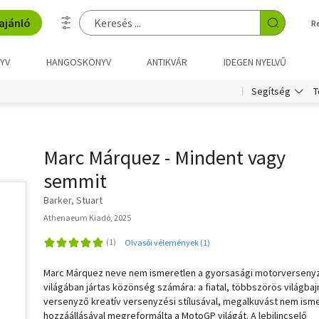
ajánló
R
YV
HANGOSKÖNYV
ANTIKVÁR
IDEGEN NYELVŰ
T
Segítség
Marc Márquez - Mindent vagy
semmit
Barker, Stuart
Athenaeum Kiadó, 2025
Olvasói vélemények (1)
Marc Márquez neve nem ismeretlen a gyorsasági motorverseny
világában jártas közönség számára: a fiatal, többszörös világba
versenyző kreatív versenyzési stílusával, megalkuvást nem ism
hozzáállásával megreformálta a MotoGP világát. A lebilincselő