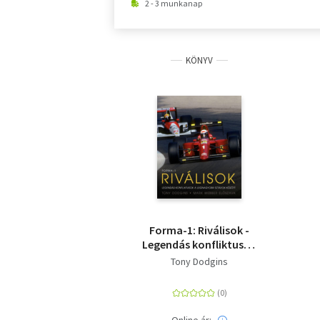
2 - 3 munkanap
KÖNYV
Forma-1: Riválisok -
Legendás konfliktusok
a legnagyobb sztárok
Tony Dodgins
kőzőtt