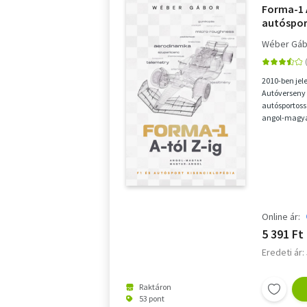
Forma-1 A
autóspor
Wéber Gáb
2010-ben jel
Autóverseny
autósportoss
angol-magyar
részben vissz
Online ár:
5 391 Ft
Eredeti ár:
Raktáron
53 pont