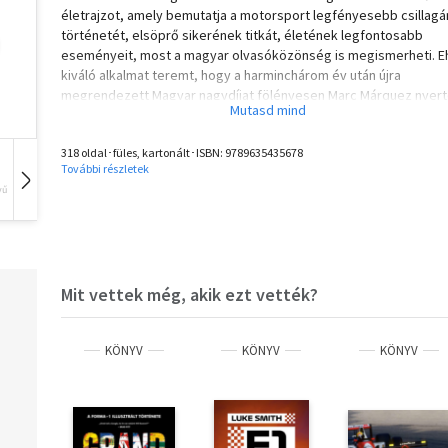
életrajzot, amely bemutatja a motorsport legfényesebb csillag
történetét, elsöprő sikerének titkát, életének legfontosabb
eseményeit, most a magyar olvasóközönség is megismerheti. E
kiváló alkalmat teremt, hogy a harminchárom év után újra
megrendezett Magyar nagydíjat fölényesen Marc Márquez nyer
meg 2025 nyarán, a Balaton Park versenypályán.
318 oldal･füles, kartonált･ISBN:
9789635435678
Olvasd el mások véleményét is!
További részletek
vű
Hangoskönyv
Film
Zene
Mit vettek még, akik ezt vették?
KÖNYV
KÖNYV
KÖNYV