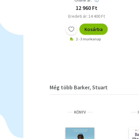
Online ár:
12 960 Ft
Eredeti ár: 14 400 Ft
Kosárba
2 - 3 munkanap
Még több Barker, Stuart
KÖNYV