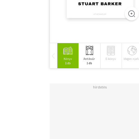
Könyv
Antikvár
E-könyv
Idegen nyel
1 db
1 db