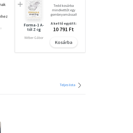
ának
Tedd kosárba
mindkettőt egy
gombnyomással!
hhez
A kettő együtt:
Forma-1 A-
te
10 791 Ft
tól Z-ig
Wéber Gábor
Kosárba
Teljes lista