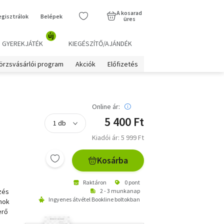
A kosarad
egisztrálok
Belépek
üres
új
GYEREKJÁTÉK
KIEGÉSZÍTŐ/AJÁNDÉK
örzsvásárlói program
Akciók
Előfizetés
Online ár:
5 400 Ft
Kiadói ár: 5 999 Ft
Kosárba
Raktáron
0 pont
zés
2 - 3 munkanap
Ingyenes átvétel Bookline boltokban
jnok
erő