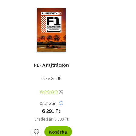
F1 - A rajtrácson
Luke Smith
Online ár:
6 291 Ft
Eredeti ár: 6 990 Ft
Kosárba