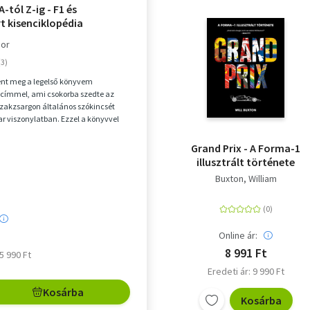
-tól Z-ig - F1 és
t kisenciklopédia
or
ent meg a legelső könyvem
 címmel, ami csokorba szedte az
zakzsargon általános szókincsét
 viszonylatban. Ezzel a könyvvel
atérek az alap...
Grand Prix - A Forma-1
illusztrált története
Buxton, William
Online ár:
8 991 Ft
 5 990 Ft
Eredeti ár: 9 990 Ft
Kosárba
Kosárba