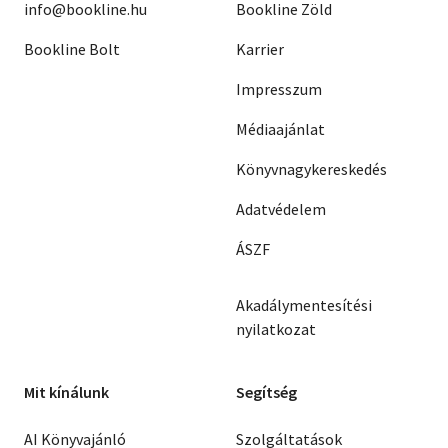
info@bookline.hu
Bookline Zöld
Bookline Bolt
Karrier
Impresszum
Médiaajánlat
Könyvnagykereskedés
Adatvédelem
ÁSZF
Akadálymentesítési
nyilatkozat
Mit kínálunk
Segítség
AI Könyvajánló
Szolgáltatások