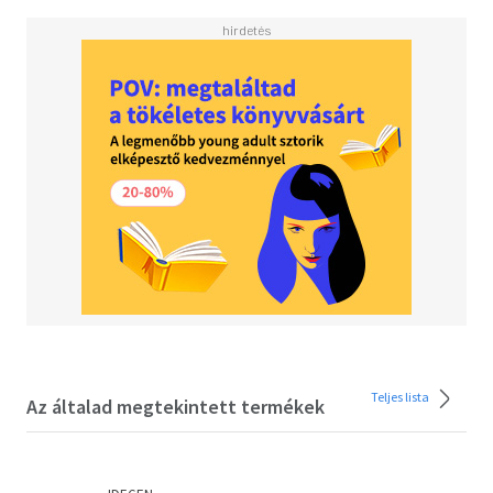
noch keine Pedale. Wer hätte gedacht, dass die erste
Spültoilette der Welt vor 400 Jahren vom Patenkind von
Queen Elizabeth I. erfunden wurde? Und welche Farbe
hatten die ältesten Wollsocken der Welt, die vor 1700
Jahren in Ägypten hergestellt wurden? Ein Sachbuch für
Kinder mit den allerersten, allerkomischsten,
allerschnellsten und allerhöchsten Erfindungen der Welt,
die man so bestimmt in keinem anderen Geschichtsbuch
findet!
Teljes lista
Az általad megtekintett termékek