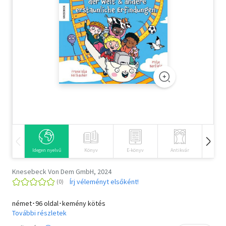
Szótár, nyelvkönyv
Tankönyv, segédkönyv
Társadalomtudomány
Természettudomány
Történelem
Vallás
Idegen nyelvű
Könyv
E-könyv
Antikvár
Hangos
Knesebeck Von Dem GmbH, 2024
Írj véleményt elsőként!
német･96 oldal･kemény kötés
További részletek