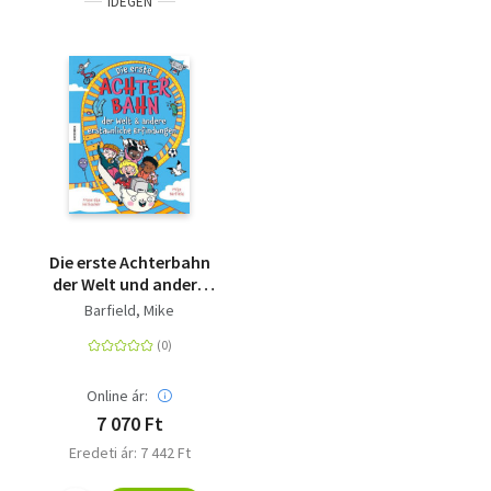
IDEGEN
Die erste Achterbahn
der Welt und andere
erstaunliche
Barfield, Mike
Erfindungen
Online ár:
7 070 Ft
Eredeti ár: 7 442 Ft