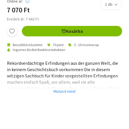
Online ár:
7 070 Ft
Eredeti ár: 7 442 Ft
Kosárba
Beszállítói készleten
70 pont
5 - 10 munkanap
Ingyenes átvétel Bookline boltokban
Rekordverdächtige Erfindungen aus der ganzen Welt, die
in keinem Geschichtsbuch vorkommen Die in diesem
witzigen Sachbuch für Kinder vorgestellten Erfindungen
machen einfach Spaß, vor allem, weil sie alle
rekordverdächtig sind: Wie zum Beispiel das Empire State
Building, das mit seinen 440 Metern so nah an den Wolken
kratzt, dass es mehr als 25-mal im Jahr vom Blitz
getroffen wird! Oder der Vorgänger des Fahrrads, der das
nicht weniger hohe Ziel hatte, als das Pferd auf den
Straßen abzulösen. Die Draisine - benannt nach ihrem
deutschen Erfinder Karl Drais - bestand aus Holz und hatte