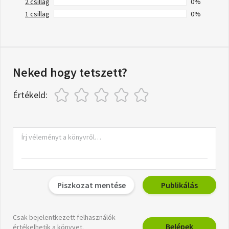
2 csillag
0%
1 csillag
0%
Neked hogy tetszett?
Értékeld:
Piszkozat mentése
Publikálás
Csak bejelentkezett felhasználók
Belépek
értékelhetik a könyvet.