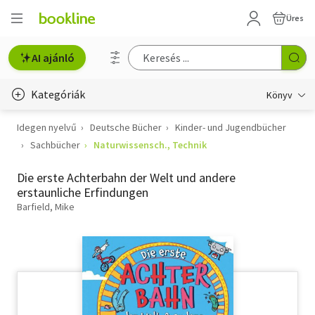
Üres
AI ajánló
Kategóriák
Könyv
Idegen nyelvű
Deutsche Bücher
Kinder- und Jugendbücher
Életmód, egészség
Sachbücher
Naturwissensch., Technik
Erotika
Die erste Achterbahn der Welt und andere
Gyermek- és ifjúsági
erstaunliche Erfindungen
Barfield, Mike
Hobbi, szabadidő
Irodalom
Művészet
Szakkönyv