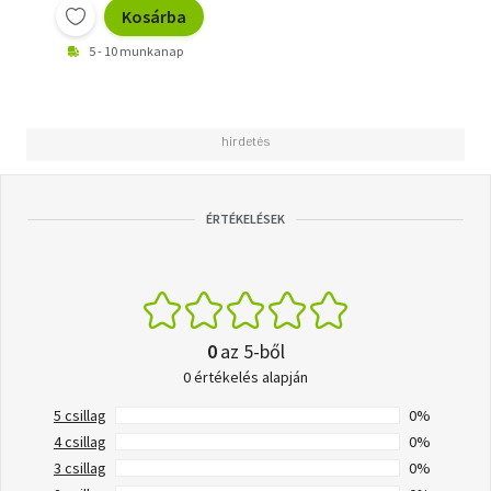
Kosárba
5 - 10 munkanap
ÉRTÉKELÉSEK
0
az 5-ből
0 értékelés alapján
5 csillag
0%
4 csillag
0%
3 csillag
0%