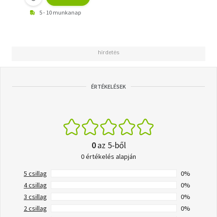
5 - 10 munkanap
ÉRTÉKELÉSEK
0
az 5-ből
0 értékelés alapján
5 csillag
0%
4 csillag
0%
3 csillag
0%
2 csillag
0%