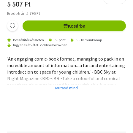
5 507 Ft
Eredeti ár: 5 796 Ft
Kosárba
Beszállítói készleten
55 pont
5 - 10 munkanap
Ingyenes átvétel Bookline boltokban
'An engaging comic-book format, managing to pack in an
incredible amount of information... a fun and entertaining
introduction to space for young children.' - BBC Sky at
Night Magazine<BR><BR>Take a colourful and comical
tour through our galaxy and beyond with this fun new
comic collection from Mike Barfield and Jess Bradley.
<BR><BR>Discover the poisonous clouds of Venus, the
rings of Saturn and the raging storm on Jupiter. Venture
inside nebulae, black holes, supernovas and far-flung
galaxies. Find out about the historic figures who pioneered
space travel, the animals who ventured to the stars so
humans could follow and the ground-breaking technology