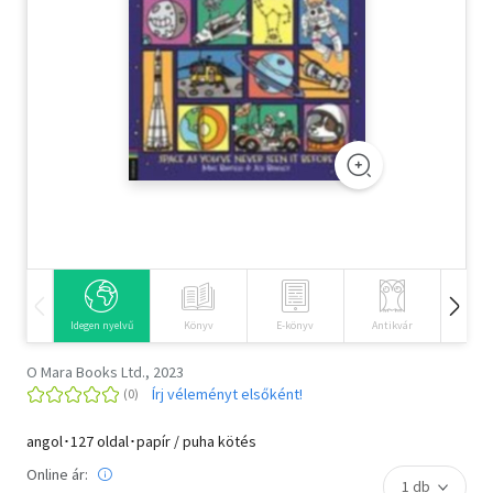
Szótár, nyelvkönyv
Tankönyv, segédkönyv
Társadalomtudomány
Természettudomány
Történelem
Vallás
Idegen nyelvű
Könyv
E-könyv
Antikvár
Hangos
O Mara Books Ltd., 2023
Írj véleményt elsőként!
angol･127 oldal･papír / puha kötés
Online ár: