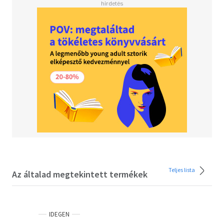
that took them there.<BR><BR>With over 90 fun-packed
entries, children will laugh as they learn about the
wonders of the universe. Each entry uses a colourful
comic-strip style to delight and inform young readers in
equal measure.<BR><BR>Also available in the series:
<BR>A Day in the Life of a Poo, a Gnu and You (Winner of
the Blue Peter Book Award 2021) 9781780556468<BR>A
Day in the Life of a Caveman, a Queen and Everything in
Between 9781780557137
Teljes lista
Az általad megtekintett termékek
IDEGEN