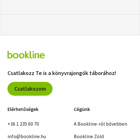
Csatlakozz Te is a könyvrajongók táborához!
Csatlakozom
Elérhetőségek
Cégünk
+36 1 235 60 70
A Bookline-ról bővebben
info@bookline.hu
Bookline Zöld