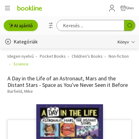
Üres
AI ajánló
Kategóriák
Könyv
Idegen nyelvű
Pocket Books
Children's Books
Non-fiction
Életmód, egészség
Science
Erotika
A Day in the Life of an Astronaut, Mars and the
Gyermek- és ifjúsági
Distant Stars - Space as You've Never Seen it Before
Barfield, Mike
Hobbi, szabadidő
Irodalom
Művészet
Szakkönyv