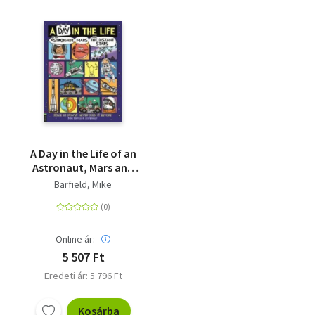
A Day in the Life of an
Astronaut, Mars and
the Distant Stars -
Barfield, Mike
Space as You've Never
Seen it Before
Online ár:
5 507 Ft
Eredeti ár: 5 796 Ft
Kosárba