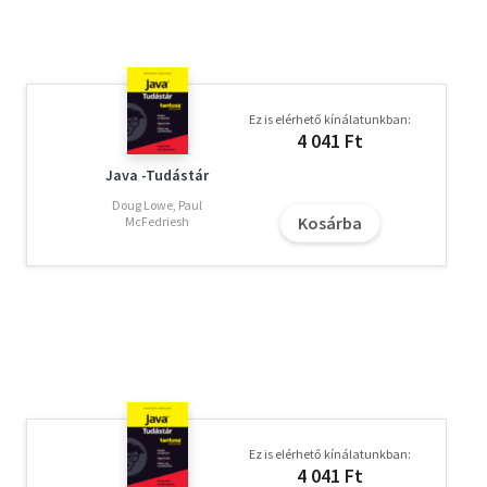
Ez is elérhető kínálatunkban:
4 041 Ft
Java -Tudástár
Doug Lowe, Paul
Kosárba
McFedriesh
Ez is elérhető kínálatunkban:
4 041 Ft