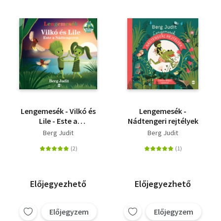
Lengemesék - Vilkó és
Lengemesék -
Lile - Este a
Nádtengeri rejtélyek
Nádtengeren
Berg Judit
Berg Judit
Előjegyezhető
Előjegyezhető
Előjegyzem
Előjegyzem