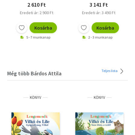
2 610 Ft
3 141 Ft
Eredeti ár: 2 900 Ft
Eredeti ár: 3 490 Ft
Kosárba
Kosárba
5 - 7 munkanap
2 - 3 munkanap
Teljes lista
Még több Bárdos Attila
KÖNYV
KÖNYV