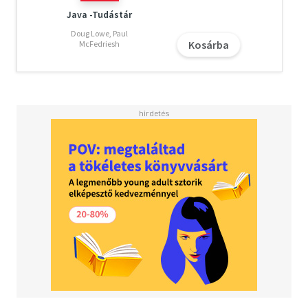
Java -Tudástár
Doug Lowe, Paul
Kosárba
McFedriesh