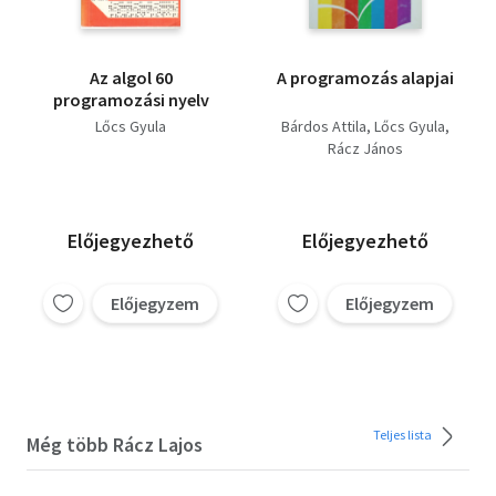
Az algol 60
A programozás alapjai
programozási nyelv
Lőcs Gyula
Bárdos Attila
Lőcs Gyula
Rácz János
Előjegyezhető
Előjegyezhető
Előjegyzem
Előjegyzem
Teljes lista
Még több Rácz Lajos