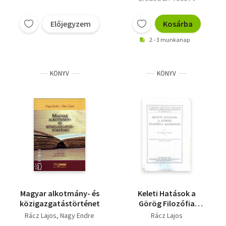
Előjegyzem
Kosárba
2 - 3 munkanap
KÖNYV
KÖNYV
Magyar alkotmány- és
Keleti Hatások a
közigazgatástörténet
Görög Filozófia
Kezdeteire - A
Rácz Lajos
Nagy Endre
Rácz Lajos
Debreceni Tisza István