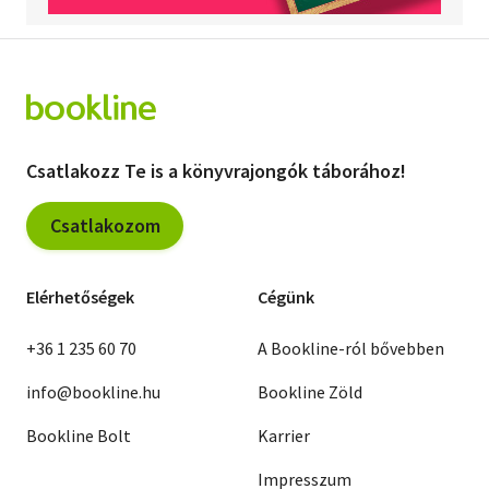
Csatlakozz Te is a könyvrajongók táborához!
Csatlakozom
Elérhetőségek
Cégünk
+36 1 235 60 70
A Bookline-ról bővebben
info@bookline.hu
Bookline Zöld
Bookline Bolt
Karrier
Impresszum