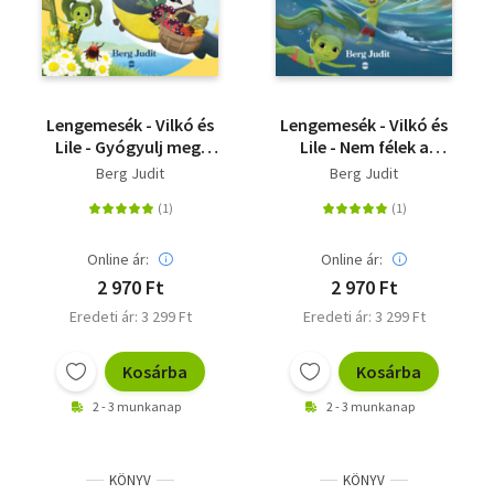
Lengemesék - Vilkó és
Lengemesék - Vilkó és
Lile - Gyógyulj meg,
Lile - Nem félek a
Vilkó!
víztől!
Berg Judit
Berg Judit
Online ár:
Online ár:
2 970 Ft
2 970 Ft
Eredeti ár: 3 299 Ft
Eredeti ár: 3 299 Ft
Kosárba
Kosárba
2 - 3 munkanap
2 - 3 munkanap
KÖNYV
KÖNYV