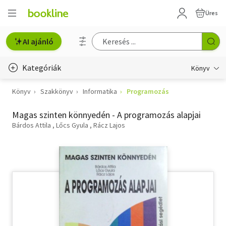
Üres
AI ajánló
Kategóriák
Könyv
Könyv
Szakkönyv
Informatika
Programozás
Életmód, egészség
Magas szinten könnyedén - A programozás alapjai
Erotika
Bárdos Attila
Lőcs Gyula
Rácz Lajos
Gyermek- és ifjúsági
Hobbi, szabadidő
Irodalom
Művészet
Szakkönyv