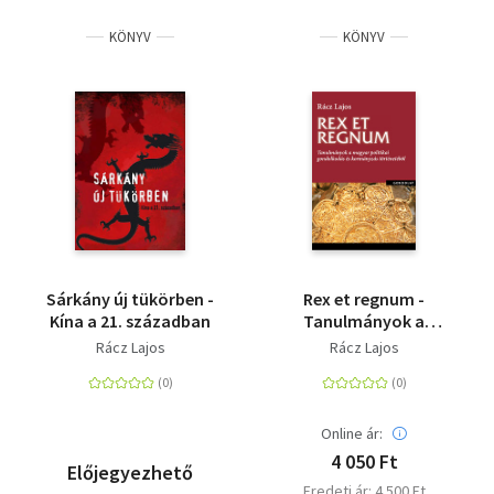
KÖNYV
KÖNYV
Sárkány új tükörben -
Rex et regnum -
Kína a 21. században
Tanulmányok a
magyar politikai
Rácz Lajos
Rácz Lajos
gondolkodás és
kormányzás
történetéből
Online ár:
4 050 Ft
Előjegyezhető
Eredeti ár: 4 500 Ft