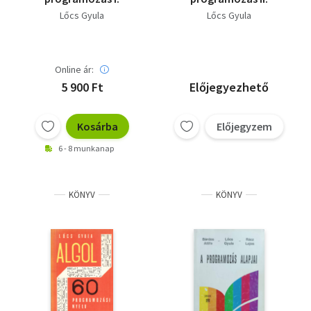
Lőcs Gyula
Lőcs Gyula
Online ár:
5 900 Ft
Előjegyezhető
Kosárba
Előjegyzem
6 - 8 munkanap
KÖNYV
KÖNYV