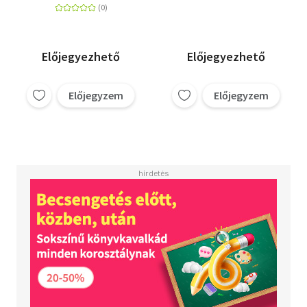
tudományos társaság
I. osztályának
kiadványai IV. kötet 4.
sz.
Előjegyezhető
Előjegyezhető
Előjegyzem
Előjegyzem