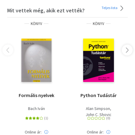
Teljes lista
Mit vettek még, akik ezt vették?
KÖNYV
KÖNYV
Formális nyelvek
Python Tudástár
Bach Iván
Alan Simpson
John C. Shovic
Online ár:
Online ár: