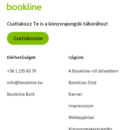
Csatlakozz Te is a könyvrajongók táborához!
Csatlakozom
Elérhetőségek
Cégünk
+36 1 235 60 70
A Bookline-ról bővebben
info@bookline.hu
Bookline Zöld
Bookline Bolt
Karrier
Impresszum
Médiaajánlat
Könyvnagykereskedés