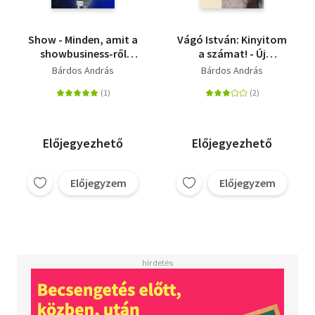
Show - Minden, amit a
Vágó István: Kinyitom
showbusiness-ről
a számat! - Új
hittél - igaz!
fejezetekkel
Bárdos András
Bárdos András
Előjegyezhető
Előjegyezhető
Előjegyzem
Előjegyzem