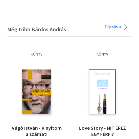
Teljes lista
Még több Bárdos András
KÖNYV
KÖNYV
Vágó István - Kinyitom
Love Story - MIT ÉREZ
a számat!
EGY FÉRFI?