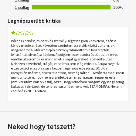
1 csillag
100%
Legnépszerűbb kritika
Bárdos Andrást, mint tévés személyiséget nagyon kedvelem, ezért a
könyv megjelenését követően szerintem az elsők között voltam, aki
megvásárolta. Már az elején elbizonytalanodtam a főszereplők
leírásának olvasása közben. A polgármester ostoba és büdös, az orvos
rendkívül goromba és mindenkit-a saját gyerekeit is beleérte-utál...
Nehezen követhető, trágár, és a téma sem elég érdekes. Csupa negatív
érzés töltött el az olvasása közben, úgyhogy először az 50. oldal
környékén már majdnem feladtam, de még hátha... Aztán 90.oldal körül
úgy döntöttem, hogy nem ajándékozom meg magam reggel és este
(amikor időm van olvasni), azzal, hogy leborítom magam egy nagy adag
kakával. (elnézést, de tényleg hasonló élmény volt SZÁMOMRA). Nekem
csalódás volt... Andrea
Neked hogy tetszett?