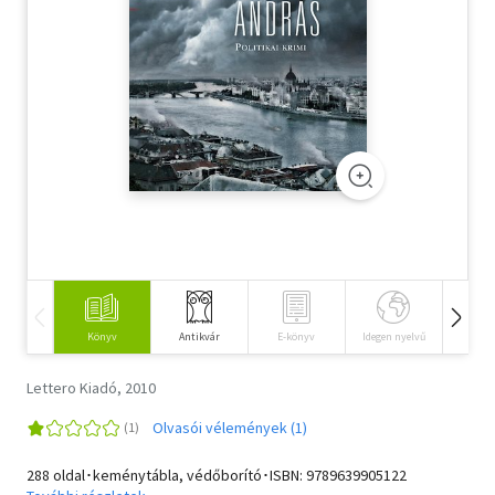
Szótár, nyelvkönyv
Tankönyv, segédkönyv
Társadalomtudomány
Természettudomány
Történelem
Vallás
Könyv
Antikvár
E-könyv
Idegen nyelvű
Hangos
Lettero Kiadó, 2010
Olvasói vélemények (1)
288 oldal･keménytábla, védőborító･ISBN:
9789639905122