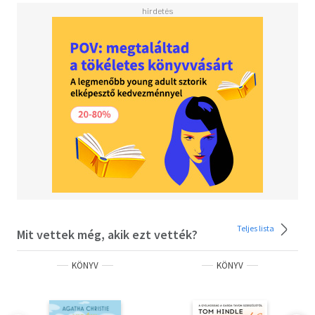
Tudjon meg többet!
Olvasd el mások véleményét is!
Teljes lista
Mit vettek még, akik ezt vették?
KÖNYV
KÖNYV