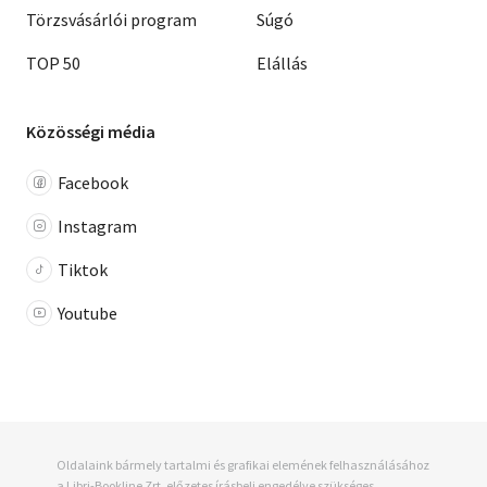
Törzsvásárlói program
Súgó
TOP 50
Elállás
Közösségi média
Facebook
Instagram
Tiktok
Youtube
Oldalaink bármely tartalmi és grafikai elemének felhasználásához
a Libri-Bookline Zrt. előzetes írásbeli engedélye szükséges.