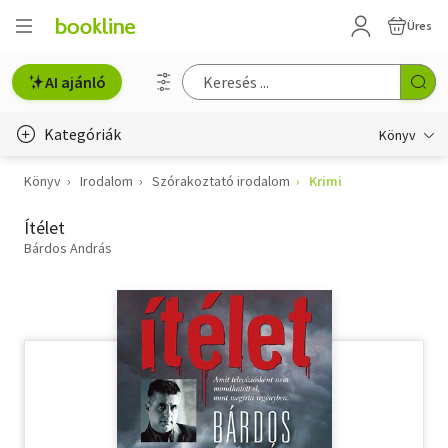
Üres
AI ajánló
Kategóriák
Könyv
Könyv
Irodalom
Szórakoztató irodalom
Krimi
Életmód, egészség
Ítélet
Erotika
Bárdos András
Gyermek- és ifjúsági
Hobbi, szabadidő
Irodalom
Művészet
Szakkönyv