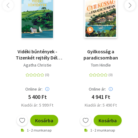
Vidéki bűntények -
Gyilkosság a
Tizenkét rejtély Dél-
paradicsomban
Angliából
Agatha Christie
Tom Hindle
Online ár:
Online ár:
5 400 Ft
4 941 Ft
Kiadói ár: 5 999 Ft
Kiadói ár: 5 490 Ft
Kosárba
Kosárba
1 - 2 munkanap
1 - 2 munkanap