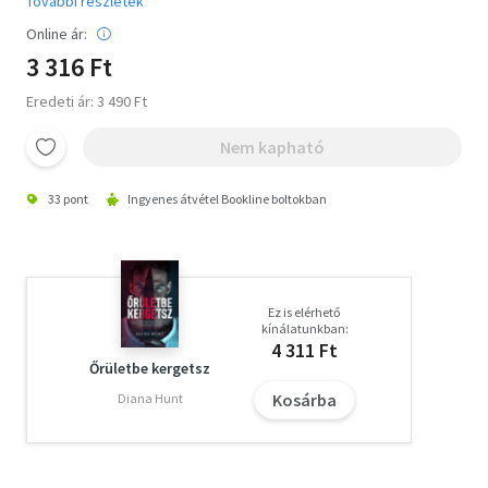
További részletek
Online ár:
3 316 Ft
Eredeti ár: 3 490 Ft
Nem kapható
33 pont
Ingyenes átvétel Bookline boltokban
Ez is elérhető
kínálatunkban:
4 311 Ft
Őrületbe kergetsz
Kosárba
Diana Hunt