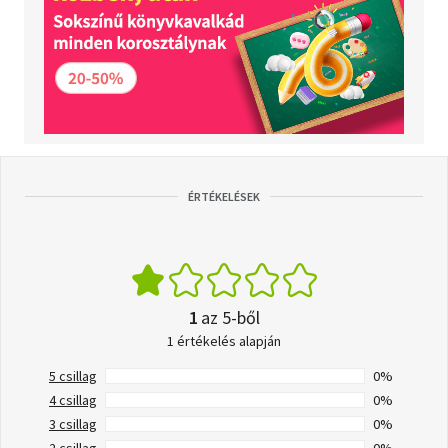
ÉRTÉKELÉSEK
1
az 5-ből
1 értékelés alapján
5 csillag
0%
4 csillag
0%
3 csillag
0%
2 csillag
0%