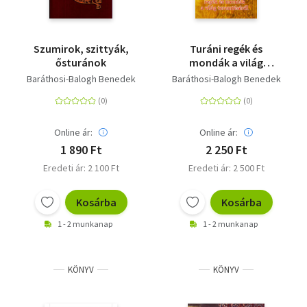
Szumirok, szittyák,
Turáni regék és
ősturánok
mondák a világ
teremtéséről
Baráthosi-Balogh Benedek
Baráthosi-Balogh Benedek
Online ár:
Online ár:
1 890 Ft
2 250 Ft
Eredeti ár: 2 100 Ft
Eredeti ár: 2 500 Ft
Kosárba
Kosárba
1 - 2 munkanap
1 - 2 munkanap
KÖNYV
KÖNYV