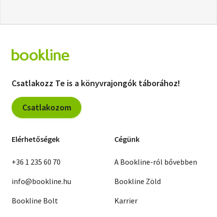
Csatlakozz Te is a könyvrajongók táborához!
Csatlakozom
Elérhetőségek
Cégünk
+36 1 235 60 70
A Bookline-ról bővebben
info@bookline.hu
Bookline Zöld
Bookline Bolt
Karrier