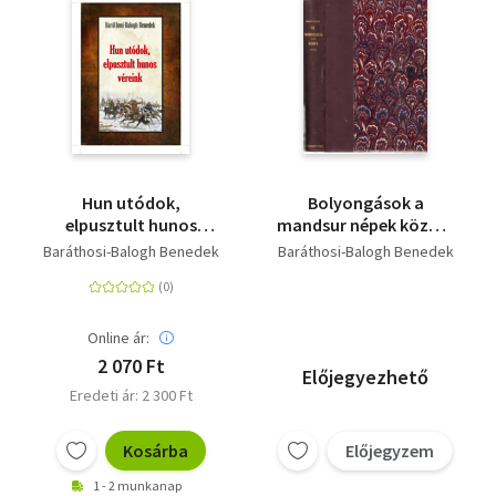
Hun utódok,
Bolyongások a
elpusztult hunos
mandsur népek között
véreink
+ Korea a hajnalpir
Baráthosi-Balogh Benedek
Baráthosi-Balogh Benedek
országa (Baráthosi
Turáni Könyvei II.VIII., 2
mű egybekötve)
Online ár:
2 070 Ft
Előjegyezhető
Eredeti ár: 2 300 Ft
Kosárba
Előjegyzem
1 - 2 munkanap