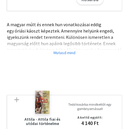
A magyar múlt és ennek hun vonatkozásai eddig
egy óriási káoszt képeztek. Amennyire helyünk engedi,
igyekszünk rendet teremteni. Különösen ismeretlen a
magyarság előtt hun apáink legősibb története. Ennek
ismertetésére fektetem hát a fősúlyt s csak a fennmaradó
kisebb részen beszélek Atilla hun birodalmáról,
melyről mégis minden magyar sokat tud. Az avarokról
szóló részt is ezért hagytam el s majd egyik következő
kötetemben fogom pótolni. Talán még Atilláról is
ejthetek
később pár szót.
A hun nép neve a világtörténelem örökre megmaradó
lapja. Hogy erre a lapra aztán annyi dicsőség
Tedd kosárba mindkettőt egy
mellett, oly sok sötétséget is írtak.
gombnyomással!
A kettő együtt:
Attila - Attila fiai és
4 140 Ft
utódai történelme