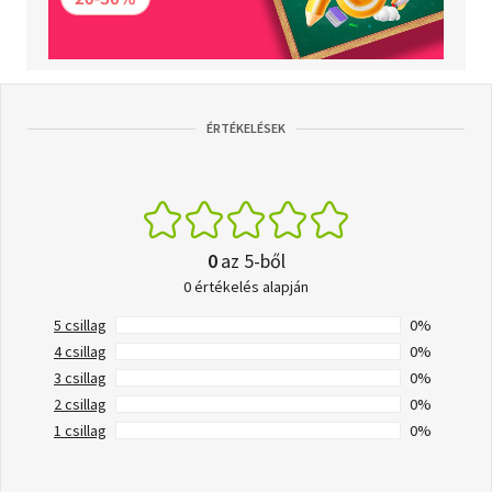
ÉRTÉKELÉSEK
0
az 5-ből
0 értékelés alapján
5 csillag
0%
4 csillag
0%
3 csillag
0%
2 csillag
0%
1 csillag
0%