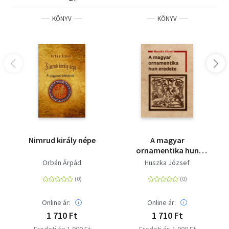
KÖNYV
KÖNYV
Nimrud király népe
A magyar
ornamentika hun
eredete
Orbán Árpád
Huszka József
Online ár:
Online ár:
1 710 Ft
1 710 Ft