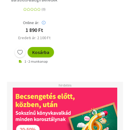
Baráthosi-Balogh Benedek
Online ár:
1 890 Ft
Eredeti ár: 2 100 Ft
Kosárba
1 - 2 munkanap