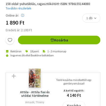
158 oldal･puhatáblás, ragasztókötött･ISBN:
9786155144080
További részletek
Online ár:
1 890 Ft
Eredeti ár: 2 100 Ft
Kosárba
Raktáron
18 pont
1 - 2 munkanap
Ingyenes átvétel Bookline boltokban
Tedd kosárba mindkettőt egy
gombnyomással!
A kettő együtt:
Attila - Attila fiai és
4 140 Ft
utódai történelme
Amadé, Thierry
Kosárba