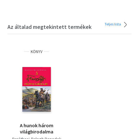
Teljes lista
Az általad megtekintett termékek
KÖNYV
A hunok három
világbirodalma