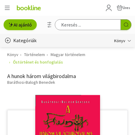
Üres
AI ajánló
Kategóriák
Könyv
Könyv
Történelem
Magyar történelem
Életmód, egészség
Őstörténet és honfoglalás
Erotika
A hunok három világbirodalma
Gyermek- és ifjúsági
Baráthosi-Balogh Benedek
Hobbi, szabadidő
Irodalom
Művészet
Szakkönyv