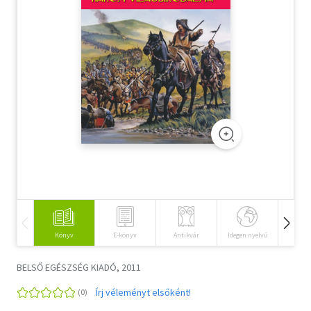
Szótár, nyelvkönyv
Tankönyv, segédkönyv
Társadalomtudomány
Természettudomány
Történelem
Vallás
Könyv
E-könyv
Antikvár
Idegen nyelvű
Hangos
BELSŐ EGÉSZSÉG KIADÓ, 2011
Írj véleményt elsőként!