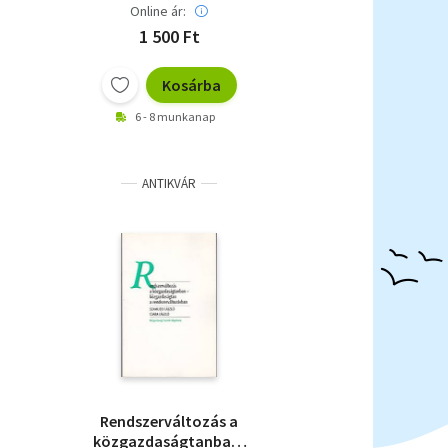
Online ár:
1 500 Ft
Kosárba
6 - 8 munkanap
ANTIKVÁR
Rendszerváltozás a
közgazdaságtanban-