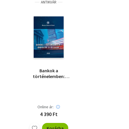
ANTIKVÁR
Bankok a
történelemben:
innovációk és
válságok
Online ár:
4 390 Ft
Kosárba