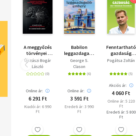
A meggyőzés
Babilon
Fenntartható
törvényei -
leggazdagabb
gazdaság
Tudományos
embere
vagy
Újszászi Bogár
George S.
Pogátsa Zoltán
eszköztár
társadalmi
László
Clason
vezetőknek a
összeomlás
befolyásoláshoz
és
Akciós ár:
irányításhoz
Online ár:
Online ár:
4 060 Ft
6 291 Ft
3 591 Ft
Online ár: 5 220
Ft
Kiadói ár: 6 990
Eredeti ár: 3 990
Ft
Ft
Eredeti ár: 5 800
Ft