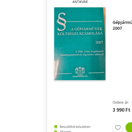
ANTIKVÁR
Gépjármű
2007
Online ár:
3 990 Ft
Beszállítói készleten
39 pont