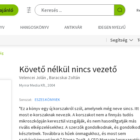
ajánló
R
YV
HANGOSKÖNYV
ANTIKVÁR
IDEGEN NYELVŰ
T
Segítség
ág
Követő nélkül nincs vezető
Velencei Jolán
Baracskai Zoltán
Myrror Media Kft., 2004
Sorozat:
ESZES KÖNYVEK
"Ez a könyv egy új korszakról szól, amelynek még neve sincs. Itt
most e-korszaknak nevezik. A korszakot nem a finnyás tudós
mikroszkópján keresztül vizsgálják, és nem hasonlítgatják más
rivális elképzelésekhez. A szerzők gondolkodnak, és gondolko
késztetnek. Továbbra is hűek önmagukhoz, és most sem
szakácskönyvet írnak." (Varga Zsolt, A CEO Magazin lapigazgatój