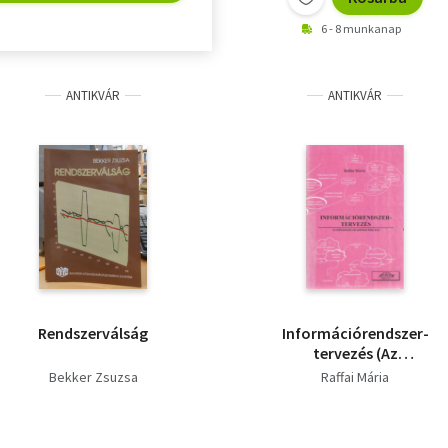
6 - 8 munkanap
ANTIKVÁR
ANTIKVÁR
Rendszerválság
Információrendszer-
tervezés (Az
információs
Bekker Zsuzsa
Raffai Mária
társadalom kihívásai)