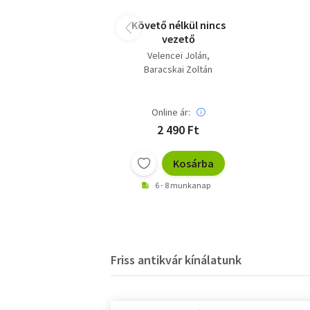
Követő nélkül nincs
vezető
Velencei Jolán
Baracskai Zoltán
Online ár:
2 490 Ft
Kosárba
6 - 8 munkanap
Friss antikvár kínálatunk