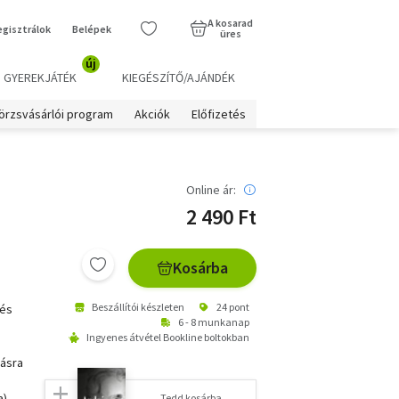
A kosarad
egisztrálok
Belépek
üres
új
GYEREKJÁTÉK
KIEGÉSZÍTŐ/AJÁNDÉK
örzsvásárlói program
Akciók
Előfizetés
Online ár:
2 490 Ft
Kosárba
Beszállítói készleten
24 pont
 és
6 - 8 munkanap
Ingyenes átvétel Bookline boltokban
dásra
a)
Tedd kosárba