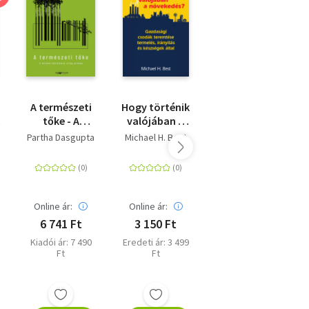
A természeti
Hogy történik
Emberarcú
tőke - A
valójában a
közgazdaságtan
minket
növekedés? -
Partha Dasgupta
Michael H. Best
Julie A. Nelson
körülvevő
Gazdasági
világ értéke
csodák
teremtése
termelés,
irányítás és
Online ár:
Online ár:
Online ár:
készségek
6 741 Ft
3 150 Ft
3 150 Ft
által
Kiadói ár: 7 490
Eredeti ár: 3 499
Eredeti ár: 3 499
Ft
Ft
Ft