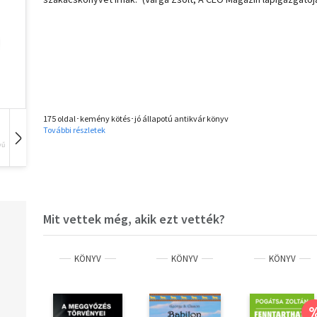
175 oldal･kemény kötés･jó állapotú antikvár könyv
További részletek
vű
Hangoskönyv
Film
Zene
Mit vettek még, akik ezt vették?
KÖNYV
KÖNYV
KÖNYV