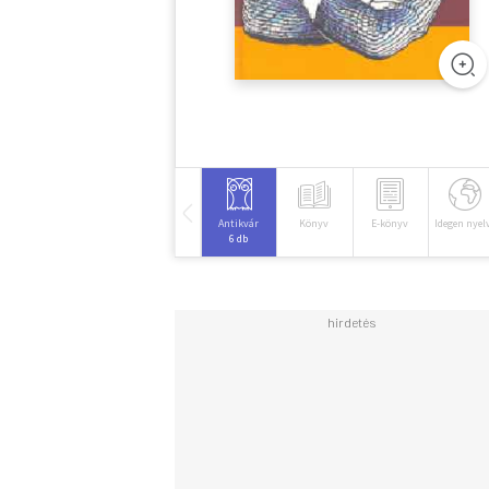
Antikvár
Könyv
E-könyv
Idegen nyel
6 db