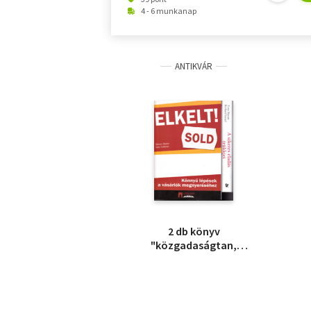
4 - 6 munkanap
ANTIKVÁR
2 db könyv
"közgadaságtan,
marketing " témában:
Tony Bizan-R.Israel:A
sikeres eladás trükkjei
+ Steven Martin-Gary