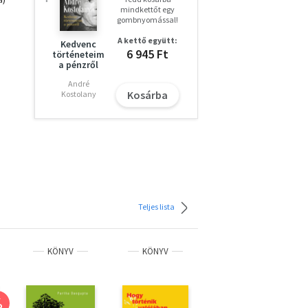
mindkettőt egy
gombnyomással!
A kettő együtt:
Kedvenc
6 945 Ft
történeteim
a pénzről
André
Kosárba
Kostolany
Teljes lista
KÖNYV
KÖNYV
KÖNYV
%