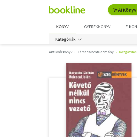
AI Könyv
KÖNYV
GYEREKKÖNYV
E-KÖN
Kategóriák
Antikvár könyv
Társadalomtudomány
Közgazdas