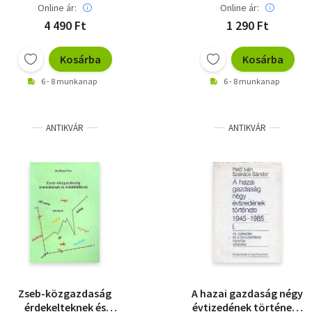
Online ár:
Online ár:
4 490 Ft
1 290 Ft
Kosárba
Kosárba
6 - 8 munkanap
6 - 8 munkanap
ANTIKVÁR
ANTIKVÁR
Zseb-közgazdaság
A hazai gazdaság négy
érdekelteknek és
évtizedének története