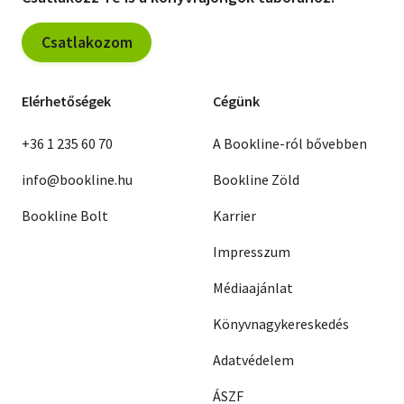
Csatlakozom
Elérhetőségek
Cégünk
+36 1 235 60 70
A Bookline-ról bővebben
info@bookline.hu
Bookline Zöld
Bookline Bolt
Karrier
Impresszum
Médiaajánlat
Könyvnagykereskedés
Adatvédelem
ÁSZF