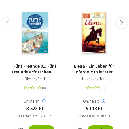
Fünf Freunde 01. Fünf
Elena - Ein Leben für
Freunde erforschen die
Pferde 7: In letzter
Schatzinsel - Band 1
Sekunde
Blyton, Enid
Neuhaus, Nele
Online ár:
Online ár:
3 523 Ft
5 113 Ft
Eredeti ár: 3 708 Ft
Eredeti ár: 5 382 Ft