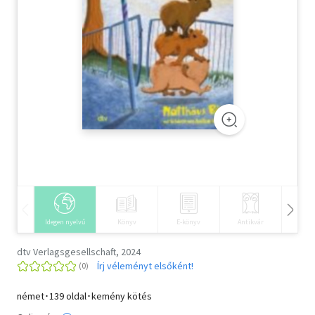
Szótár, nyelvkönyv
Tankönyv, segédkönyv
Társadalomtudomány
Természettudomány
Történelem
Vallás
Idegen nyelvű
Könyv
E-könyv
Antikvár
Hangos
dtv Verlagsgesellschaft, 2024
Írj véleményt elsőként!
német･139 oldal･kemény kötés