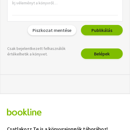
Piszkozat mentése
Publikálás
Csak bejelentkezett felhasználók
Belépek
értékelhetik a könyvet.
Csatlakozz Te is a könyvrajongók táborához!