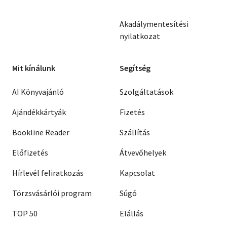
Akadálymentesítési
nyilatkozat
Mit kínálunk
Segítség
AI Könyvajánló
Szolgáltatások
Ajándékkártyák
Fizetés
Bookline Reader
Szállítás
Előfizetés
Átvevőhelyek
Hírlevél feliratkozás
Kapcsolat
Törzsvásárlói program
Súgó
TOP 50
Elállás