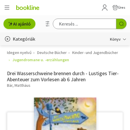
Üres
AI ajánló
Kategóriák
Könyv
Idegen nyelvű
Deutsche Bücher
Kinder- und Jugendbücher
Életmód, egészség
Jugendromane u. -erzählungen
Erotika
Drei Wasserschweine brennen durch - Lustiges Tier-
Gyermek- és ifjúsági
Abenteuer zum Vorlesen ab 6 Jahren
Bär, Matthäus
Hobbi, szabadidő
Irodalom
Művészet
Szakkönyv