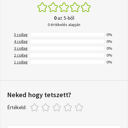
0
az 5-ből
0 értékelés alapján
5 csillag
0%
4 csillag
0%
3 csillag
0%
2 csillag
0%
1 csillag
0%
Neked hogy tetszett?
Értékeld: