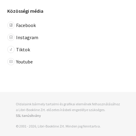
Közösségi média
Facebook
Instagram
Tiktok
Youtube
Oldalaink bármely tartalmi és grafikai elemének felhasználásához
a Libri-Bookline Zrt. előzetes írásbeli engedélye szükséges.
SSL tanúsítvány
© 2001 - 2026, Libri-Bookline Zrt. Minden jog fenntartva.