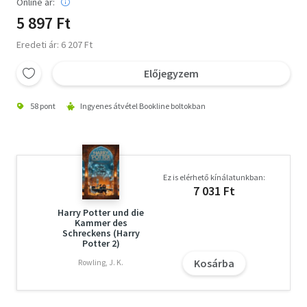
Online ár:
5 897 Ft
Eredeti ár: 6 207 Ft
Előjegyzem
58 pont
Ingyenes átvétel Bookline boltokban
Ez is elérhető kínálatunkban:
7 031 Ft
Harry Potter und die
Kammer des
Schreckens (Harry
Potter 2)
Kosárba
Rowling, J. K.