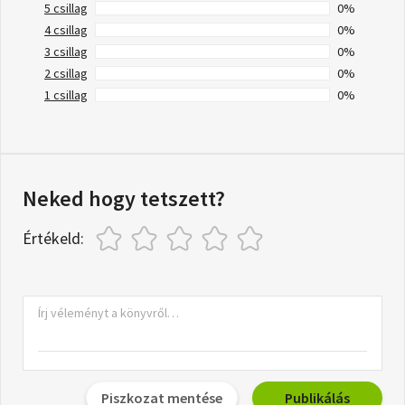
5 csillag
0%
4 csillag
0%
3 csillag
0%
2 csillag
0%
1 csillag
0%
Neked hogy tetszett?
Értékeld:
Piszkozat mentése
Publikálás