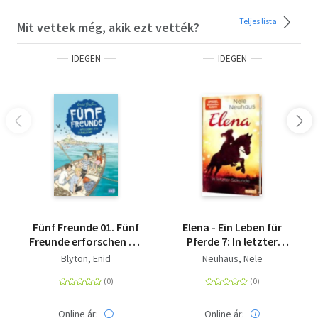
Teljes lista
Mit vettek még, akik ezt vették?
IDEGEN
IDEGEN
Fünf Freunde 01. Fünf
Elena - Ein Leben für
Freunde erforschen die
Pferde 7: In letzter
Schatzinsel - Band 1
Sekunde
Blyton, Enid
Neuhaus, Nele
Online ár:
Online ár: