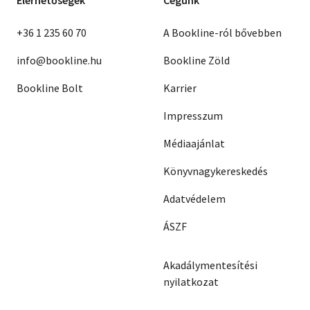
Elérhetőségek
Cégünk
+36 1 235 60 70
A Bookline-ról bővebben
info@bookline.hu
Bookline Zöld
Bookline Bolt
Karrier
Impresszum
Médiaajánlat
Könyvnagykereskedés
Adatvédelem
ÁSZF
Akadálymentesítési
nyilatkozat