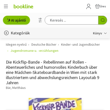
Üres
AI ajánló
Kategóriák
Könyv
Idegen nyelvű
Deutsche Bücher
Kinder- und Jugendbücher
Életmód, egészség
Jugendromane u. -erzählungen
Erotika
Die Kickflip-Bande - Rebellinnen auf Rollen -
Gyermek- és ifjúsági
Abenteuerliches und humorvolles Kinderbuch über
eine Mädchen-Skateboardbande in Wien mit stark
Hobbi, szabadidő
illustriertem und abwechslungsreichem Layoutab 9
Jahren
Irodalom
Bär, Matthäus
Művészet
Szakkönyv