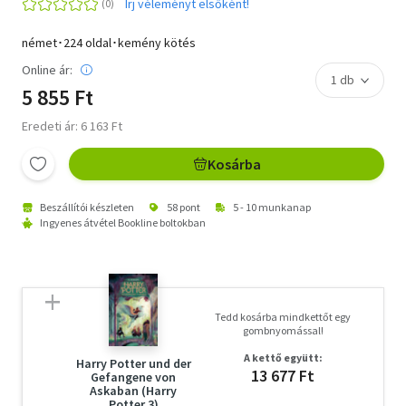
Írj véleményt elsőként!
német･224 oldal･kemény kötés
Online ár:
5 855 Ft
Eredeti ár: 6 163 Ft
Kosárba
Beszállítói készleten
58 pont
5 - 10 munkanap
Ingyenes átvétel Bookline boltokban
Tedd kosárba mindkettőt egy
gombnyomással!
A kettő együtt:
Harry Potter und der
13 677 Ft
Gefangene von
Askaban (Harry
Potter 3)