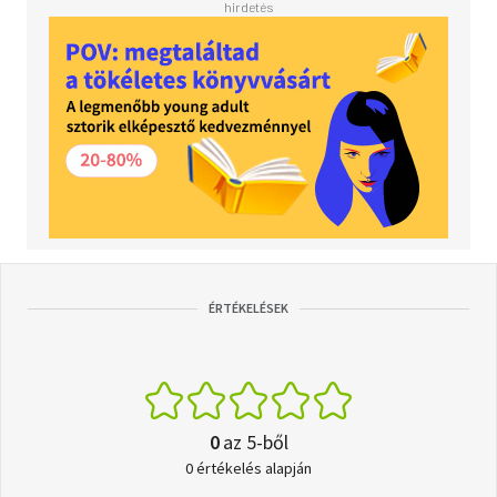
ÉRTÉKELÉSEK
0
az 5-ből
0 értékelés alapján