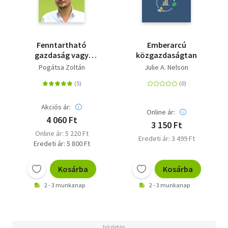
Fenntartható
Emberarcú
gazdaság vagy
közgazdaságtan
társadalmi
Pogátsa Zoltán
Julie A. Nelson
összeomlás
Akciós ár:
Online ár:
4 060 Ft
3 150 Ft
Online ár: 5 220 Ft
Eredeti ár: 3 499 Ft
Eredeti ár: 5 800 Ft
Kosárba
Kosárba
2 - 3 munkanap
2 - 3 munkanap