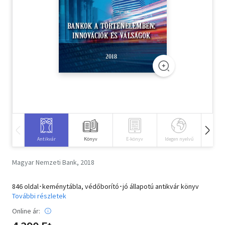
Szótár, nyelvkönyv
Tankönyv, segédkönyv
Társadalomtudomány
Természettudomány
Történelem
Vallás
Antikvár
Könyv
E-könyv
Idegen nyelvű
Hangos
Magyar Nemzeti Bank, 2018
846 oldal･keménytábla, védőborító･jó állapotú antikvár könyv
További részletek
Online ár: