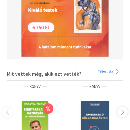
formálódó válaszok között is.
Teljes lista
Mit vettek még, akik ezt vették?
KÖNYV
KÖNYV
%