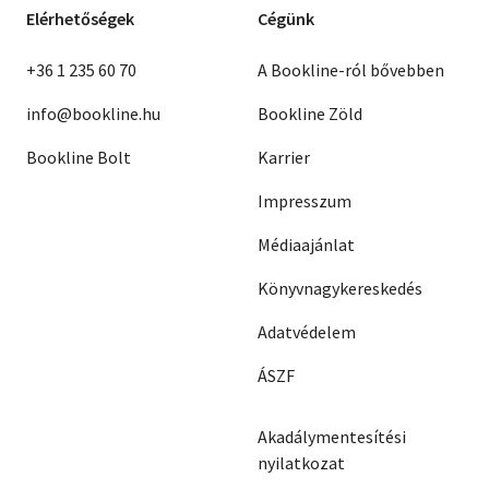
Elérhetőségek
Cégünk
+36 1 235 60 70
A Bookline-ról bővebben
info@bookline.hu
Bookline Zöld
Bookline Bolt
Karrier
Impresszum
Médiaajánlat
Könyvnagykereskedés
Adatvédelem
ÁSZF
Akadálymentesítési
nyilatkozat