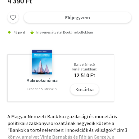
4 390 Ft
Előjegyzem
43 pont
Ingyenes átvétel Bookline boltokban
Ez is elérhető
kínálatunkban:
12 510 Ft
Makroökonómia
Kosárba
Frederic S. Mishkin
A Magyar Nemzeti Bank közgazdasági és monetáris
politikai szakkönyvsorozatának negyedik kötete a
"Bankok a történelemben: innovációk és válságok" című
könyv, amelyet Virág Barnabás és Fábián Gergely, a