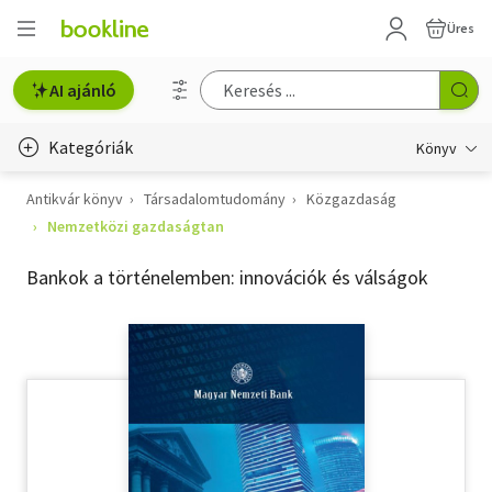
Üres
AI ajánló
Kategóriák
Könyv
Antikvár könyv
Társadalomtudomány
Közgazdaság
Életmód, egészség
Nemzetközi gazdaságtan
Erotika
Bankok a történelemben: innovációk és válságok
Gyermek- és ifjúsági
Hobbi, szabadidő
Irodalom
Művészet
Szakkönyv