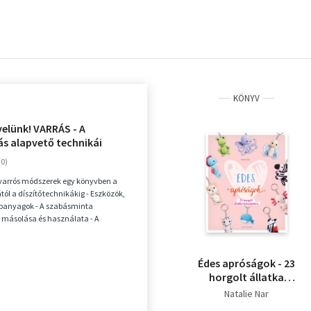
KÖNYV
velünk! VARRÁS - A
ás alapvető technikái
en, röviden, érthetően
varrós módszerek egy könyvben a
ól a díszítőtechnikákig - Eszközök,
apanyagok - A szabásminta
 másolása és használata - A
n használt...
Édes apróságok - 23
horgolt állatka
kulcstartóra
Natalie Nar