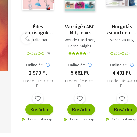
Édes
Varrógép ABC
Horgolás
apróságok -
- Mit, mivel,
zsinórfonalbó
23 horgolt
hogyan? - A
- 29 táska és
Natalie Nar
Wendy Gardiner
Veronika Hug
állatka
gépi varrás
egyéb
Lorna Knight
kulcstartóra
alapjai és
hasznos
fortélyai
holmi a
lakásba
Online ár:
Online ár:
Online ár:
2 970 Ft
5 661 Ft
4 401 Ft
Eredeti ár: 3 299
Eredeti ár: 6 290
Eredeti ár: 4 890
Ft
Ft
Ft
Kosárba
Kosárba
Kosárba
1 - 2 munkanap
1 - 2 munkanap
1 - 2 munkanap