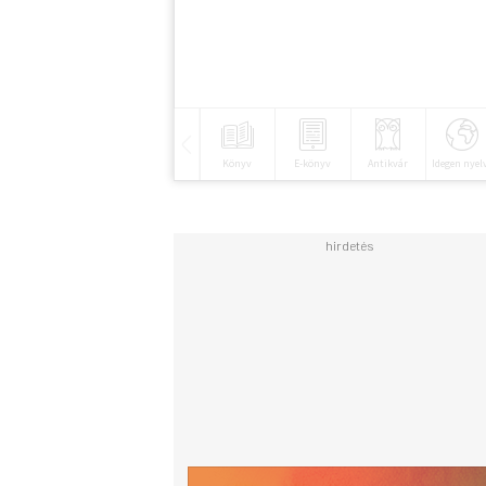
Könyv
E-könyv
Antikvár
Idegen nyel