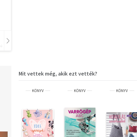
vű
Hangoskönyv
Film
Zene
Mit vettek még, akik ezt vették?
KÖNYV
KÖNYV
KÖNYV