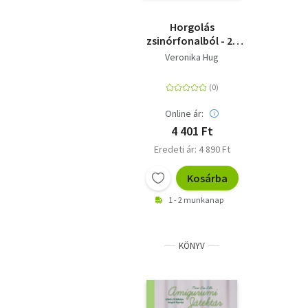
Horgolás
zsinórfonalból - 29
táska és egyéb
Veronika Hug
hasznos holmi a
lakásba
Online ár:
4 401 Ft
Eredeti ár: 4 890 Ft
Kosárba
1 - 2 munkanap
KÖNYV