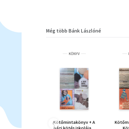
Még több Bánk Lászlóné
KÖNYV
Kötőmintakönyv + A
Kötőm
házi kötés iskolája +
Kö