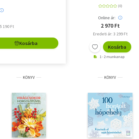
Online ár:
2 970 Ft
 5 190 Ft
Eredeti ár: 3 299 Ft
Kosárba
Kosárba
1 - 2 munkanap
KÖNYV
KÖNYV