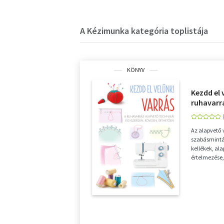
A Kézimunka kategória toplistája
KÖNYV
Kezdd el 
ruhavarr
egyszerű
Az alapvető 
szabásmintát
kellékek, al
értelmezése,
leggyakrabba