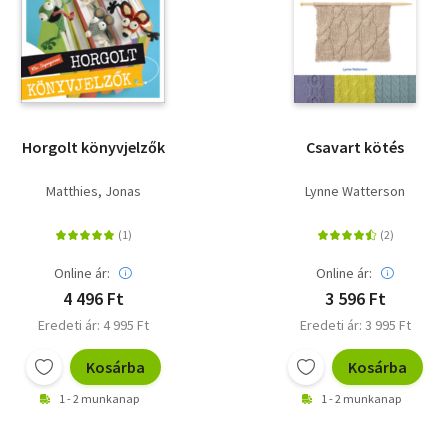
Horgolt könyvjelzők
Csavart kötés
Matthies, Jonas
Lynne Watterson
Online ár:
Online ár:
4 496 Ft
3 596 Ft
Eredeti ár: 4 995 Ft
Eredeti ár: 3 995 Ft
Kosárba
Kosárba
1 - 2 munkanap
1 - 2 munkanap