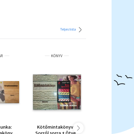
Teljes lista
ÁR
KÖNYV
KÖNYV
munka:
Kötőmintakönyv +
4 db kötet horgol
akönyv +
Sorról sorra + Ötven
és kötésről,