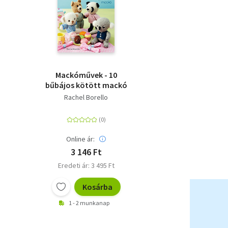
Mackóművek - 10
bűbájos kötött mackó
Rachel Borello
Online ár:
3 146 Ft
Eredeti ár: 3 495 Ft
Kosárba
1 - 2 munkanap