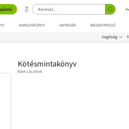
ajánló
R
YV
HANGOSKÖNYV
ANTIKVÁR
IDEGEN NYELVŰ
T
Segítség
Kötésmintakönyv
Bánk Lászlóné