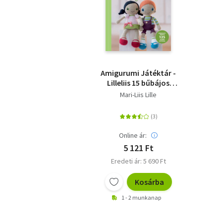
Amigurumi Játéktár -
Lilleliis 15 bűbájos
horgolt figurája -
Mari-Liis Lille
Horgolóiskola 125
szuper fotóval
Online ár:
5 121 Ft
Eredeti ár: 5 690 Ft
Kosárba
1 - 2 munkanap