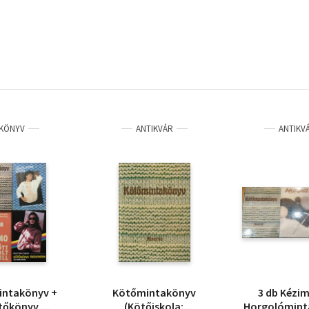
KÖNYV
ANTIKVÁR
ANTIKV
intakönyv +
Kötőmintakönyv
3 db Kézi
tőkönyv
(Kötőiskola;
Horgolómint