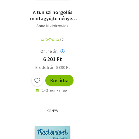
A tuniszi horgolás
mintagyűjteménye -
150 variáció a minták
Anna Nikipirowicz
valós méretű fotóival,
leszámolható
rajzokkal és
fázisképekkel
Online ár:
6 201 Ft
Eredeti ár: 6 890 Ft
Kosárba
1 - 2 munkanap
KÖNYV