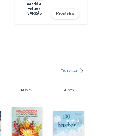
Kezdd el
velünk!
VARRÁS
Kosárba
Teljes lista
KÖNYV
KÖNYV
KÖNYV