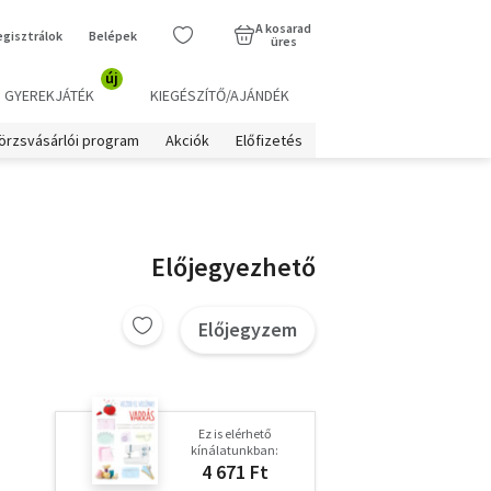
A kosarad
egisztrálok
Belépek
üres
új
GYEREKJÁTÉK
KIEGÉSZÍTŐ/AJÁNDÉK
örzsvásárlói program
Akciók
Előfizetés
Előjegyezhető
Előjegyzem
Ez is elérhető
kínálatunkban:
4 671 Ft