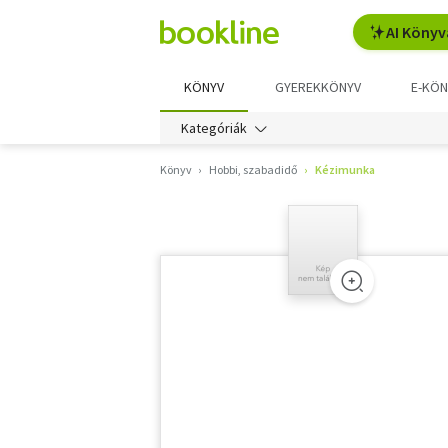
AI Könyv
KÖNYV
GYEREKKÖNYV
E-KÖN
Kategóriák
Könyv
Hobbi, szabadidő
Kézimunka