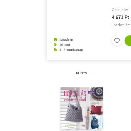
Online ár:
4 671 Ft
Eredeti ár:
Raktáron
46 pont
1 - 2 munkanap
KÖNYV