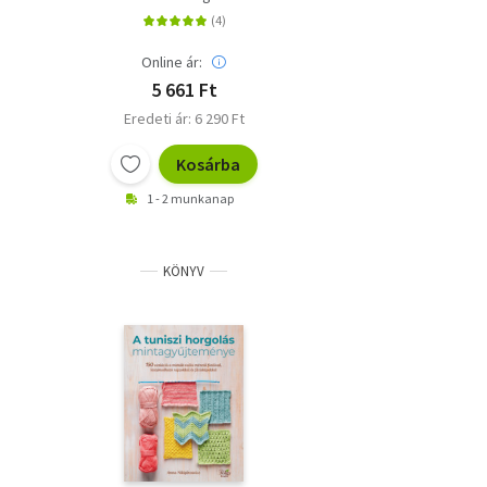
Online ár:
5 661 Ft
Eredeti ár: 6 290 Ft
Kosárba
1 - 2 munkanap
KÖNYV