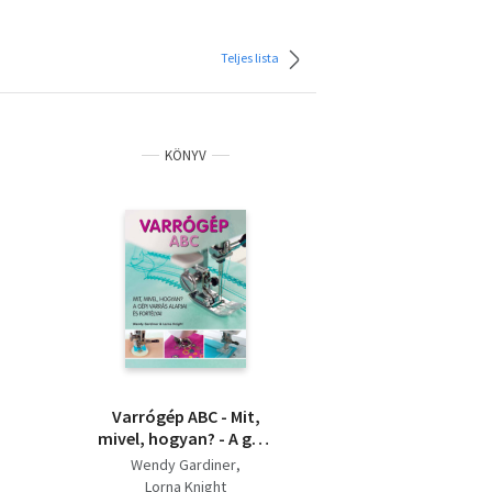
Teljes lista
KÖNYV
Varrógép ABC - Mit,
mivel, hogyan? - A gépi
varrás alapjai és
Wendy Gardiner
fortélyai
Lorna Knight