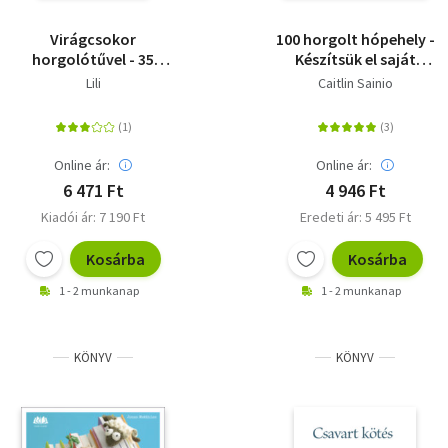
Virágcsokor
100 horgolt hópehely -
horgolótűvel - 35
Készítsük el saját
különböző virág és
hóesésünket
Lili
Caitlin Sainio
zöld növény
horgolásmintája
Online ár:
Online ár:
6 471 Ft
4 946 Ft
Kiadói ár: 7 190 Ft
Eredeti ár: 5 495 Ft
Kosárba
Kosárba
1 - 2 munkanap
1 - 2 munkanap
KÖNYV
KÖNYV