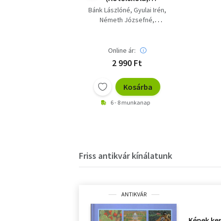
Kötésminták;
Bánk Lászlóné
Gyulai Irén
Modellek és a hozzájuk
Németh Józsefné
tartozó minták)
Szerk.: Györki Mária
Graf.: Nagy Barnabás
Online ár:
2 990 Ft
Kosárba
6 - 8 munkanap
Friss antikvár kínálatunk
ANTIKVÁR
Képek ke