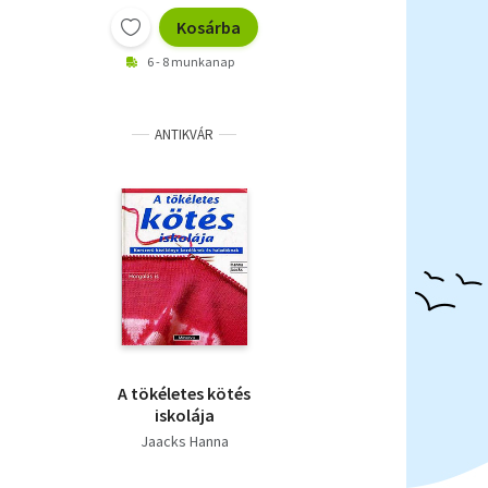
Kosárba
6 - 8 munkanap
ANTIKVÁR
A tökéletes kötés
iskolája
Jaacks Hanna