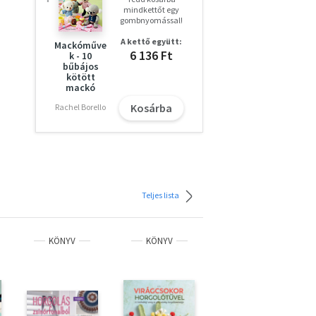
mindkettőt egy
gombnyomással!
A kettő együtt:
Mackóműve
6 136 Ft
k - 10
bűbájos
kötött
mackó
Kosárba
Rachel Borello
Teljes lista
KÖNYV
KÖNYV
KÖNYV