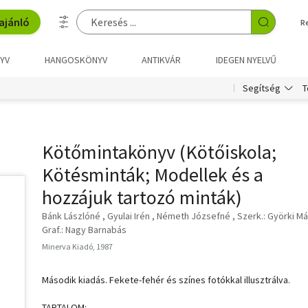
ajánló
R
YV
HANGOSKÖNYV
ANTIKVÁR
IDEGEN NYELVŰ
T
Segítség
Kötőmintakönyv (Kötőiskola;
Kötésminták; Modellek és a
hozzájuk tartozó minták)
Bánk Lászlóné
Gyulai Irén
Németh Józsefné
Szerk.: Györki Má
Graf.: Nagy Barnabás
Minerva Kiadó, 1987
Második kiadás. Fekete-fehér és színes fotókkal illusztrálva.
TARTALOM: