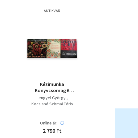
ANTIKVÁR
Kézimunka
Könyvcsomag 6
Nagyanyáink
Lengyel Györgyi
Öröksége + Tiszavidéki
Kocsisné Szirmai Fóris
Keresztszemes
Mária
Hímzésminták +
Kézimunknák
Online ár:
2 790 Ft