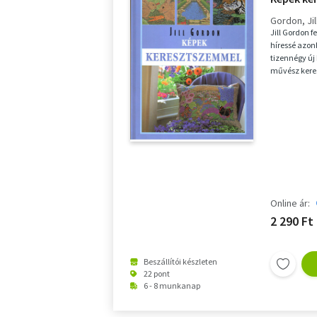
Gordon, Jil
Jill Gordon f
híressé azon
tizennégy új
művész keres
mind...
Online ár:
2 290 Ft
Beszállítói készleten
22 pont
6 - 8 munkanap