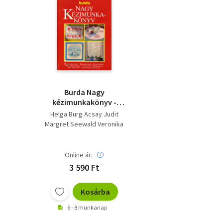
Burda Nagy
kézimunkakönyv -
mintaív melléklettel
Helga Burg Acsay Judit
(Recehorgolás -
Margret Seewald Veronika
Keresztöltés -
Hark
Laposöltés - Richelieu-
hímzés - Tűfestés -
Online ár:
Horgolás - Ír horgolás
3 590 Ft
- Szőnyegcsomózás) -
Mellékletekkel
Kosárba
6 - 8 munkanap