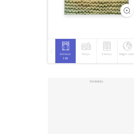
Antikvár
Könyv
E-könyv
Idegen nyel
1 db