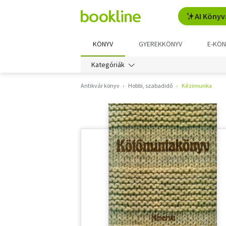
AI Könyv
KÖNYV
GYEREKKÖNYV
E-KÖN
Kategóriák
Antikvár könyv
Hobbi, szabadidő
Kézimunka