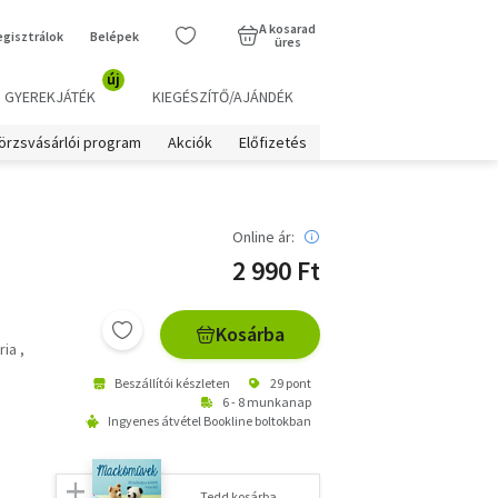
A kosarad
egisztrálok
Belépek
üres
új
GYEREKJÁTÉK
KIEGÉSZÍTŐ/AJÁNDÉK
örzsvásárlói program
Akciók
Előfizetés
Online ár:
2 990 Ft
Kosárba
ria
Beszállítói készleten
29 pont
6 - 8 munkanap
Ingyenes átvétel Bookline boltokban
Tedd kosárba