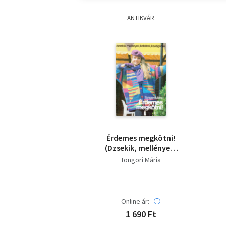
ANTIKVÁR
Érdemes megkötni!
(Dzsekik, mellények,
kabátok, kardigánok)
Tongori Mária
Online ár:
1 690 Ft