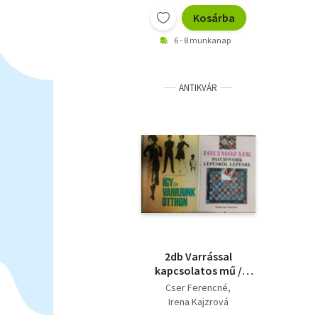
Kosárba
6 - 8 munkanap
ANTIKVÁR
2db Varrással
kapcsolatos mű /
Szabás varrás +
Cser Ferencné
Foltmozaik /
Irena Kajzrová
Patchwork Lépésről