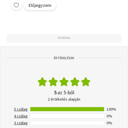
Előjegyzem
ÉRTÉKELÉSEK
5
az 5-ből
2 értékelés alapján
5 csillag
100%
4 csillag
0%
3 csillag
0%