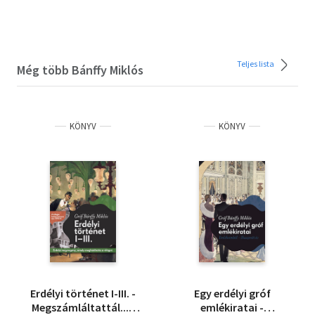
Teljes lista
Még több Bánffy Miklós
KÖNYV
KÖNYV
Erdélyi történet I-III. -
Egy erdélyi gróf
Megszámláltattál... -
emlékiratai -