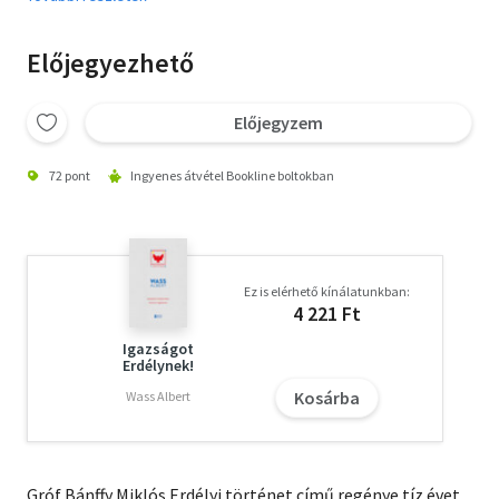
Előjegyezhető
Előjegyzem
72 pont
Ingyenes átvétel Bookline boltokban
Ez is elérhető kínálatunkban:
4 221 Ft
Igazságot
Erdélynek!
Kosárba
Wass Albert
Gróf Bánffy Miklós Erdélyi történet című regénye tíz évet