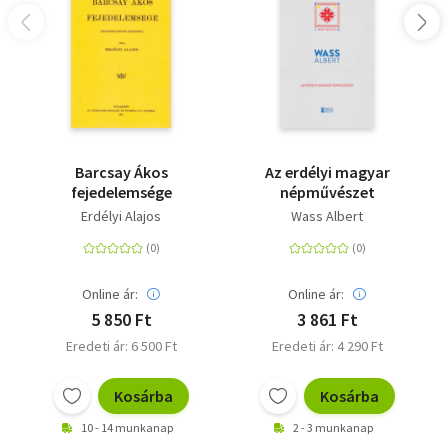
Barcsay Ákos
Az erdélyi magyar
fejedelemsége
népművészet
Erdélyi Alajos
Wass Albert
Online ár:
Online ár:
5 850 Ft
3 861 Ft
Eredeti ár: 6 500 Ft
Eredeti ár: 4 290 Ft
Kosárba
Kosárba
10 - 14 munkanap
2 - 3 munkanap