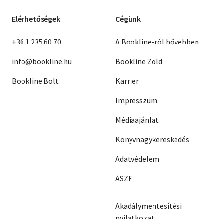
Elérhetőségek
Cégünk
+36 1 235 60 70
A Bookline-ról bővebben
info@bookline.hu
Bookline Zöld
Bookline Bolt
Karrier
Impresszum
Médiaajánlat
Könyvnagykereskedés
Adatvédelem
ÁSZF
Akadálymentesítési
nyilatkozat