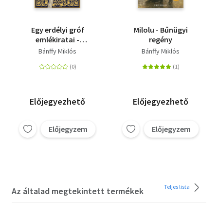
Egy erdélyi gróf
Milolu - Bűnügyi
emlékiratai -
regény
Emlékeimből -
Bánffy Miklós
Bánffy Miklós
Huszonöt év
Előjegyezhető
Előjegyezhető
Előjegyzem
Előjegyzem
Teljes lista
Az általad megtekintett termékek