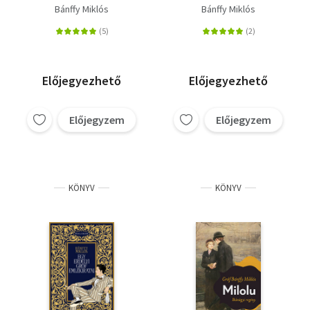
És hijjával találtattál...
Emlékeimből -
Bánffy Miklós
Bánffy Miklós
- Darabokra
Huszonöt év
szaggattatol...
Előjegyezhető
Előjegyezhető
Előjegyzem
Előjegyzem
KÖNYV
KÖNYV