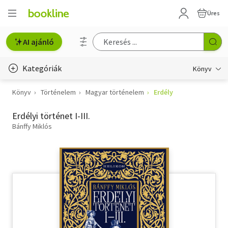
Üres
AI ajánló
Kategóriák
Könyv
Könyv
Történelem
Magyar történelem
Erdély
Életmód, egészség
Erdélyi történet I-III.
Erotika
Bánffy Miklós
Gyermek- és ifjúsági
Hobbi, szabadidő
Irodalom
Művészet
Szakkönyv