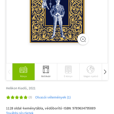
Szótár, nyelvkönyv
Tankönyv, segédkönyv
Társadalomtudomány
Természettudomány
Történelem
Vallás
Könyv
Antikvár
E-könyv
Idegen nyelvű
Hangos
Helikon Kiadó, 2021
Olvasói vélemények (1)
1128 oldal･keménytábla, védőborító･ISBN:
9789634795889
További részletek