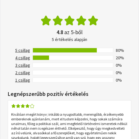
4.8
az 5-ből
5 értékelés alapján
5 csillag
80%
4 csillag
20%
3 csillag
0%
2 csillag
0%
1 csillag
0%
Legnépszerűbb pozitív értékelés
Kiválóan megírt könyv; inkább a nyugodtabb, merengőbb, érzékenyebb
embereknek ajánlanám, mert el tudom képzelni, hogy sokak számára
unalmas, főleg a politikai szál, ami megfelelő történelmi ismeretek nélkül
néhol talán nem is egészen érthető. Elképesztő, hogy úgy megkedvelteti
az író velünk, olvasókkal a főszereplőket, hogy egyértelműen nekik
szurkolunk, holott leegyszerűsítve arról van szó, hogy egy asszony