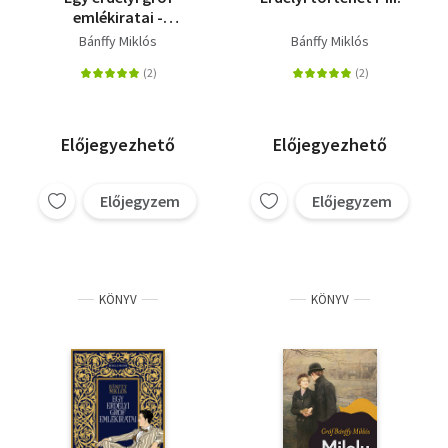
emlékiratai -
Emlékeimből -
Bánffy Miklós
Bánffy Miklós
Huszonöt év
Előjegyezhető
Előjegyezhető
Előjegyzem
Előjegyzem
KÖNYV
KÖNYV