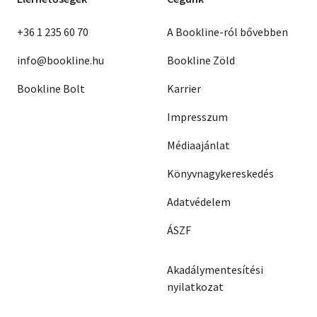
+36 1 235 60 70
A Bookline-ról bővebben
info@bookline.hu
Bookline Zöld
Bookline Bolt
Karrier
Impresszum
Médiaajánlat
Könyvnagykereskedés
Adatvédelem
ÁSZF
Akadálymentesítési
nyilatkozat