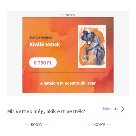
érdemes kézbe venni ezt a kalandos, de ugyanakkor
történetileg hiteles nagyregényt.
Olvasd el mások véleményét is!
Teljes lista
Mit vettek még, akik ezt vették?
KÖNYV
KÖNYV