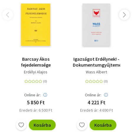
Barcsay Ákos
Igazságot Erdélynek! -
fejedelemsége
Dokumentumgyűjtemény
Erdélyi Alajos
Wass Albert
Online ár:
Online ár:
5 850 Ft
4 221 Ft
Eredeti ár: 6 500 Ft
Eredeti ár: 4 690 Ft
Kosárba
Kosárba