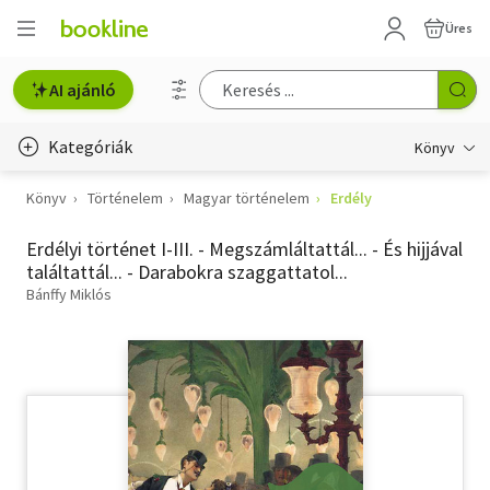
Üres
AI ajánló
Kategóriák
Könyv
Könyv
Történelem
Magyar történelem
Erdély
Életmód, egészség
Erdélyi történet I-III. - Megszámláltattál... - És hijjával
Erotika
találtattál... - Darabokra szaggattatol...
Gyermek- és ifjúsági
Bánffy Miklós
Hobbi, szabadidő
Irodalom
Művészet
Szakkönyv