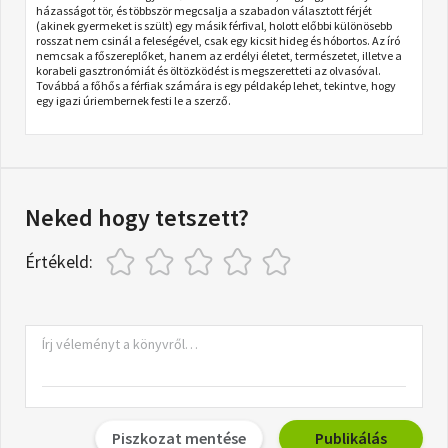
házasságot tör, és többször megcsalja a szabadon választott férjét
(akinek gyermeket is szült) egy másik férfival, holott előbbi különösebb
rosszat nem csinál a feleségével, csak egy kicsit hideg és hóbortos. Az író
nemcsak a főszereplőket, hanem az erdélyi életet, természetet, illetve a
korabeli gasztronómiát és öltözködést is megszeretteti az olvasóval.
Továbbá a főhős a férfiak számára is egy példakép lehet, tekintve, hogy
egy igazi úriembernek festi le a szerző.
Neked hogy tetszett?
Értékeld:
Piszkozat mentése
Publikálás