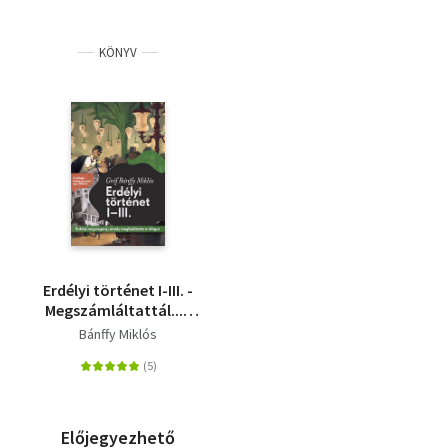
KÖNYV
Erdélyi történet I-III. -
Megszámláltattál... -
És hijjával találtattál...
Bánffy Miklós
- Darabokra
szaggattatol...
Előjegyezhető