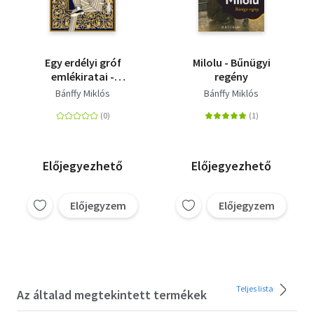
Egy erdélyi gróf
Milolu - Bűnügyi
emlékiratai -
regény
Emlékeimből -
Bánffy Miklós
Bánffy Miklós
Huszonöt év
Előjegyezhető
Előjegyezhető
Előjegyzem
Előjegyzem
Teljes lista
Az általad megtekintett termékek