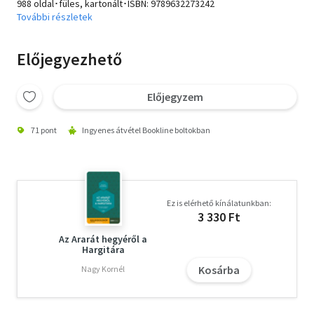
988 oldal･füles, kartonált･ISBN:
9789632273242
További részletek
Előjegyezhető
Előjegyzem
71 pont
Ingyenes átvétel Bookline boltokban
Ez is elérhető kínálatunkban:
3 330 Ft
Az Ararát hegyéről a
Hargitára
Kosárba
Nagy Kornél