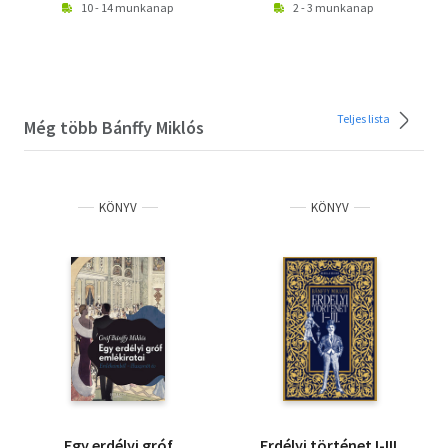
10 - 14 munkanap
2 - 3 munkanap
Teljes lista
Még több Bánffy Miklós
KÖNYV
KÖNYV
Egy erdélyi gróf
Erdélyi történet I-III.