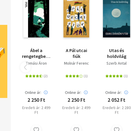
Ábel a
A Pál utcai
Utas és
rengetegben -
fiúk
holdvilág
Trubadúr
Tamási Áron
Molnár Ferenc
Szerb Antal
Zsebkönyvek
21.
Online ár:
Online ár:
Online ár:
2 250 Ft
2 250 Ft
2 052 Ft
Eredeti ár: 2 499
Eredeti ár: 2 499
Eredeti ár: 2 280
Ft
Ft
Ft