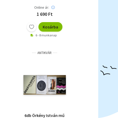
Online ár:
1 690 Ft
Kosárba
6 - 8 munkanap
ANTIKVÁR
6db Örkény István mű