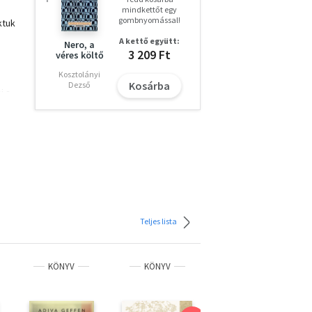
mindkettőt egy
gombnyomással!
ktuk
A kettő együtt:
Nero, a
3 209 Ft
véres költő
Kosztolányi
Kosárba
Dezső
i a
Teljes lista
KÖNYV
KÖNYV
KÖNYV