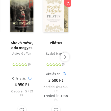
%
%
Ahová mész,
Pilátus
Disznótor
oda megyek
Adiva Geffen
Szabó Magda
Szabó Magda
Akciós ár:
Akciós ár:
Online ár:
3 500 Ft
2 700 Ft
4 950 Ft
Korábbi ár: 3 500
Korábbi ár: 2 700
Ft
Ft
Kiadói ár: 5 499
Ft
Eredeti ár: 4 999
Eredeti ár: 4 499
Ft
Ft