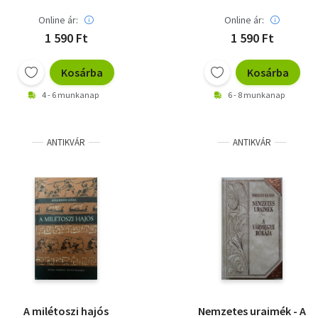
Online ár:
Online ár:
1 590 Ft
1 590 Ft
Kosárba
Kosárba
4 - 6 munkanap
6 - 8 munkanap
ANTIKVÁR
ANTIKVÁR
A milétoszi hajós
Nemzetes uraimék - A