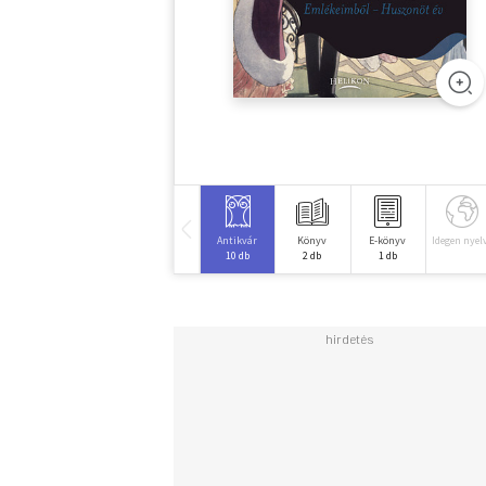
Antikvár
Könyv
E-könyv
Idegen nyel
10 db
2 db
1 db