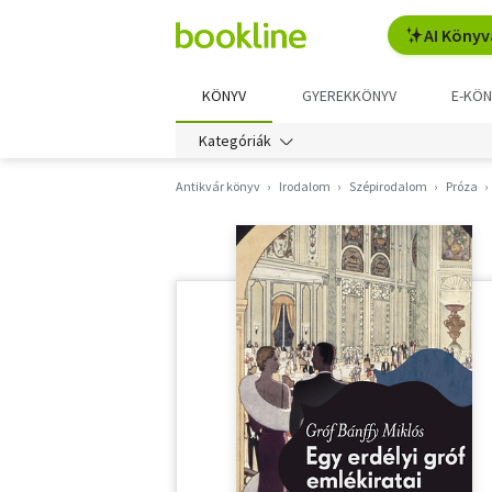
AI Könyv
KÖNYV
GYEREKKÖNYV
E-KÖN
Kategóriák
Antikvár könyv
Irodalom
Szépirodalom
Próza