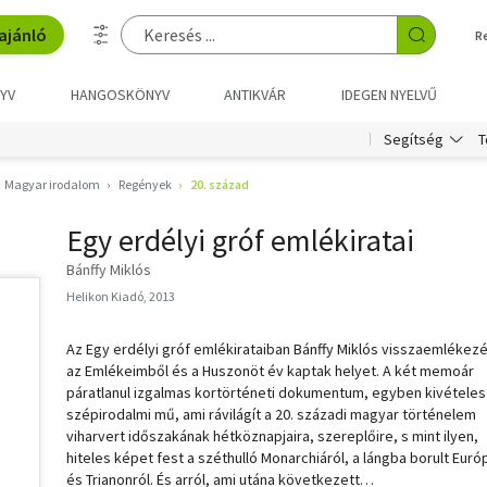
ajánló
R
YV
HANGOSKÖNYV
ANTIKVÁR
IDEGEN NYELVŰ
T
Segítség
Magyar irodalom
Regények
20. század
Egy erdélyi gróf emlékiratai
Bánffy Miklós
Helikon Kiadó, 2013
Az Egy erdélyi gróf emlékirataiban Bánffy Miklós visszaemlékezé
az Emlékeimből és a Huszonöt év kaptak helyet. A két memoár
páratlanul izgalmas kortörténeti dokumentum, egyben kivételes
szépirodalmi mű, ami rávilágít a 20. századi magyar történelem
viharvert időszakának hétköznapjaira, szereplőire, s mint ilyen,
hiteles képet fest a széthulló Monarchiáról, a lángba borult Euró
és Trianonról. És arról, ami utána következett…