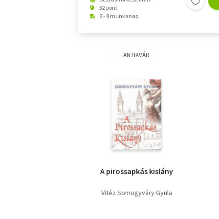
32 pont
6 - 8 munkanap
ANTIKVÁR
A pirossapkás kislány
Vitéz Somogyváry Gyula