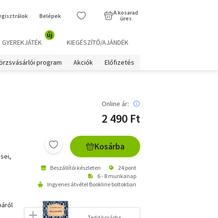
A kosarad
egisztrálok
Belépek
üres
új
GYEREKJÁTÉK
KIEGÉSZÍTŐ/AJÁNDÉK
örzsvásárlói program
Akciók
Előfizetés
Online ár:
2 490 Ft
Kosárba
sei,
Beszállítói készleten
24 pont
6 - 8 munkanap
Ingyenes átvétel Bookline boltokban
páról
Tedd kosárba