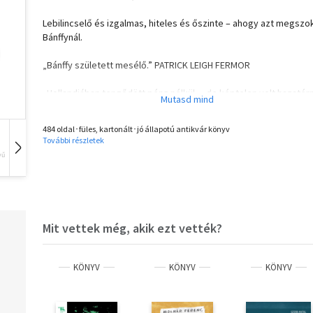
Lebilincselő és izgalmas, hiteles és őszinte – ahogy azt megszo
Bánffynál.
„Bánffy született mesélő.” PATRICK LEIGH FERMOR
„Hollandiában tengődött pénz nélkül… de képtelen volt hazatérn
kommunista Magyarországra.” PATRICK THURSFIELD
484 oldal･füles, kartonált･jó állapotú antikvár könyv
További részletek
vű
Hangoskönyv
Film
Zene
Mit vettek még, akik ezt vették?
KÖNYV
KÖNYV
KÖNYV