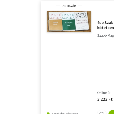
ANTIKVÁR
4db Szab
kötetben
Katalin 
Szabó Ma
huszonk
Online ár:
3 223 Ft
Beszállítói készleten