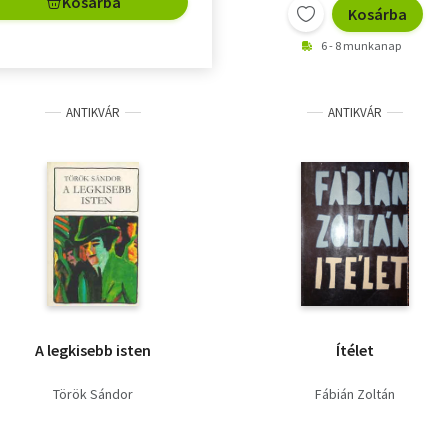
Kosárba
Kosárba
6 - 8 munkanap
ANTIKVÁR
ANTIKVÁR
A legkisebb isten
Ítélet
Török Sándor
Fábián Zoltán