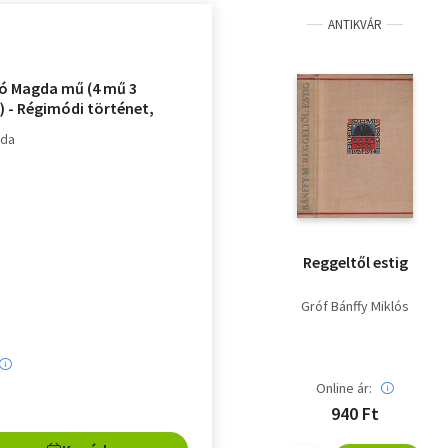
ANTIKVÁR
ó Magda mű (4 mű 3
) - Régimódi történet,
utca-Ókút, Mózes egy,
gda
ettő
Reggeltől estig
Gróf Bánffy Miklós
Online ár:
940 Ft