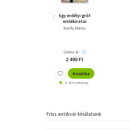
Egy erdélyi gróf
emlékiratai
Bánffy Miklós
Online ár:
2 490 Ft
Kosárba
6 - 8 munkanap
Friss antikvár kínálatunk