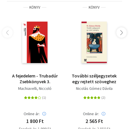
KÖNYV
KÖNYV
A fejedelem - Trubadúr
További széljegyzetek
Zsebkönyvek 3.
egy rejtett szöveghez
Machiavelli, Niccoló
Nicolás Gómez Dávila
Online ár:
Online ár:
1 800 Ft
2 565 Ft
Eredeti ár: 1 999 Ft
Eredeti ár: 2 850 Ft