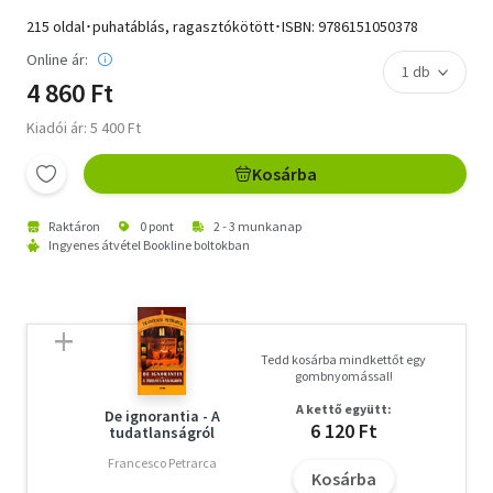
215 oldal･puhatáblás, ragasztókötött･ISBN:
9786151050378
Online ár:
4 860 Ft
Kiadói ár: 5 400 Ft
Kosárba
Raktáron
0 pont
2 - 3 munkanap
Ingyenes átvétel Bookline boltokban
Tedd kosárba mindkettőt egy
gombnyomással!
A kettő együtt:
De ignorantia - A
6 120 Ft
tudatlanságról
Francesco Petrarca
Kosárba