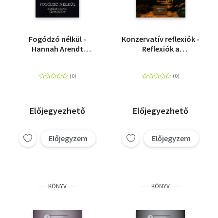
Fogódzó nélkül -
Konzervatív reflexiók -
Hannah Arendt
Reflexiók a
olvasókönyv
konzervativizmusra
Előjegyezhető
Előjegyezhető
Előjegyzem
Előjegyzem
KÖNYV
KÖNYV