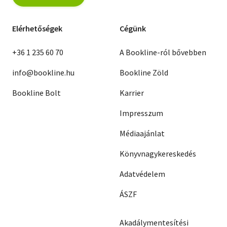
Elérhetőségek
Cégünk
+36 1 235 60 70
A Bookline-ról bővebben
info@bookline.hu
Bookline Zöld
Bookline Bolt
Karrier
Impresszum
Médiaajánlat
Könyvnagykereskedés
Adatvédelem
ÁSZF
Akadálymentesítési