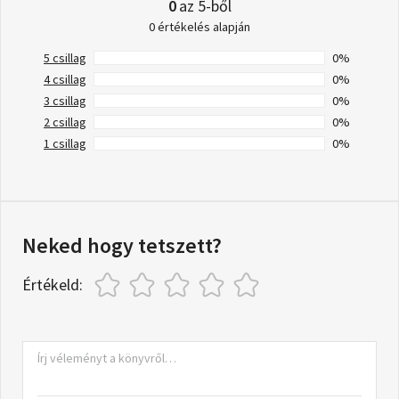
0
az 5-ből
0 értékelés alapján
5 csillag
0%
4 csillag
0%
3 csillag
0%
2 csillag
0%
1 csillag
0%
Neked hogy tetszett?
Értékeld: