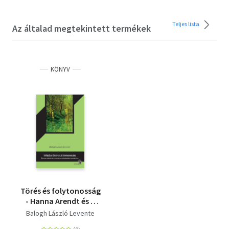
Teljes lista
Az általad megtekintett termékek
KÖNYV
Törés és folytonosság
- Hanna Arendt és a
politikai gondolkodás
Balogh László Levente
hagyománya