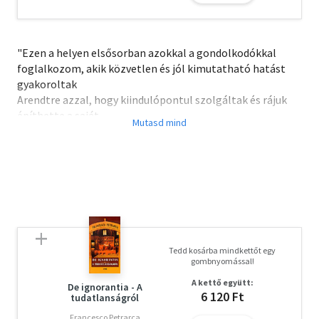
"Ezen a helyen elsősorban azokkal a gondolkodókkal
foglalkozom, akik közvetlen és jól kimutatható hatást
gyakoroltak
Arendtre azzal, hogy kiindulópontul szolgáltak és rájuk
építhette a saját
gondolatait. - Arra törekedtem, hogy Arendt politikai
filozófiája szempontjából
legfontosabb fogalmainak és gondolatainak eredetét
feltárjam
és annak összefüggéseit bemutassam."
Tedd kosárba mindkettőt egy
gombnyomással!
A kettő együtt:
De ignorantia - A
6 120 Ft
tudatlanságról
Francesco Petrarca