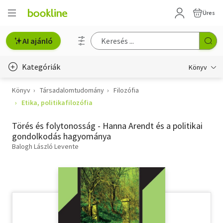
Üres
AI ajánló
Kategóriák
Könyv
Könyv
Társadalomtudomány
Filozófia
Életmód, egészség
Etika, politikafilozófia
Erotika
Törés és folytonosság - Hanna Arendt és a politikai
Gyermek- és ifjúsági
gondolkodás hagyománya
Balogh László Levente
Hobbi, szabadidő
Irodalom
Művészet
Szakkönyv