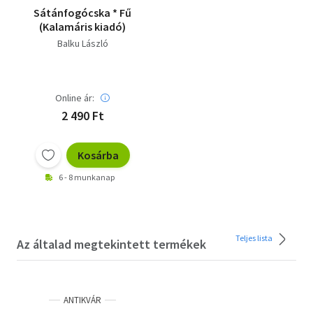
Sátánfogócska * Fű
(Kalamáris kiadó)
Balku László
Online ár:
2 490 Ft
Kosárba
6 - 8 munkanap
Teljes lista
Az általad megtekintett termékek
ANTIKVÁR