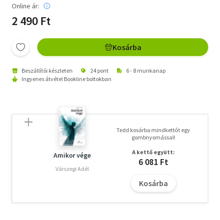
Online ár:
2 490 Ft
Kosárba
Beszállítói készleten
24 pont
6 - 8 munkanap
Ingyenes átvétel Bookline boltokban
Tedd kosárba mindkettőt egy
gombnyomással!
A kettő együtt:
Amikor vége
6 081 Ft
Várszegi Adél
Kosárba