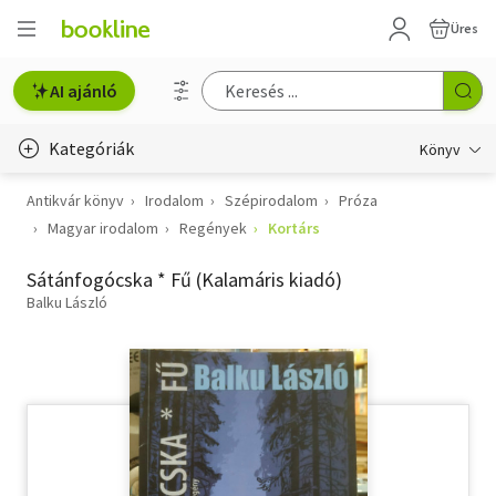
Üres
AI ajánló
Kategóriák
Könyv
Antikvár könyv
Irodalom
Szépirodalom
Próza
Életmód, egészség
Magyar irodalom
Regények
Kortárs
Erotika
Sátánfogócska * Fű (Kalamáris kiadó)
Gyermek- és ifjúsági
Balku László
Hobbi, szabadidő
Irodalom
Művészet
Szakkönyv