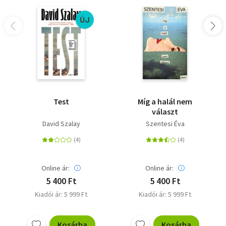
ÚJ
Test
Míg a halál nem
választ
David Szalay
Szentesi Éva
Online ár:
Online ár:
5 400 Ft
5 400 Ft
Kiadói ár: 5 999 Ft
Kiadói ár: 5 999 Ft
Kosárba
Kosárba