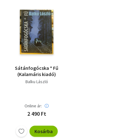
Sátánfogócska * Fű
(Kalamáris kiadó)
Balku László
Online ár:
2 490 Ft
Kosárba