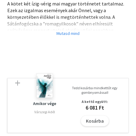
A kötet két ízig-vérig mai magyar történetet tartalmaz.
Ezek az izgalmas események akár Önnel, vagy a
környezetében élőkkel is megtörténhettek volna. A
Sátánfogócska a "romagyilkosok" néven elhíresült
szélsőséges csoport utolsó akciója utáni napokban
játszódik. Péter és titkos szerelme egy sötét színű
terepjáróval a nő vidéki háza felé tartanak. Találkoznak
azonban egy roma önvédelmi csapattal, és egy félreértés
miatt utazásuk rémálommá változik. A Fű főhőse Betti, a
jómódú orvosházaspár vagány gimnazista lánya, aki lelki
bajainak gyógyszerét a marihuánában véli megtalálni.
Emiatt azonban majdnem végzetessé váló kalandokba
keveredik.
Tedd kosárba mindkettőt egy
gombnyomással!
A kettő együtt:
Amikor vége
6 081 Ft
Várszegi Adél
Kosárba