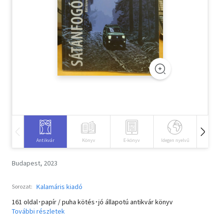
Szótár, nyelvkönyv
Tankönyv, segédkönyv
Társadalomtudomány
Természettudomány
Történelem
Vallás
Antikvár
Könyv
E-könyv
Idegen nyelvű
Hangos
Budapest, 2023
Kalamáris kiadó
Sorozat:
161 oldal･papír / puha kötés･jó állapotú antikvár könyv
További részletek