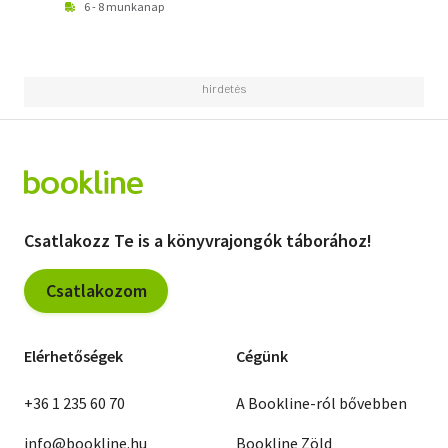
6 - 8 munkanap
Csatlakozz Te is a könyvrajongók táborához!
Csatlakozom
Elérhetőségek
Cégünk
+36 1 235 60 70
A Bookline-ról bővebben
info@bookline.hu
Bookline Zöld