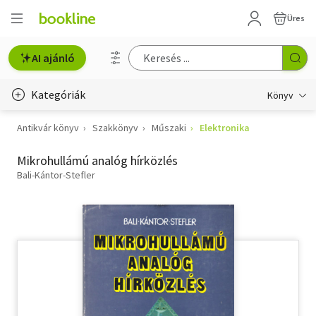
Üres
AI ajánló
Kategóriák
Könyv
Antikvár könyv
Szakkönyv
Műszaki
Elektronika
Életmód, egészség
Mikrohullámú analóg hírközlés
Erotika
Bali-Kántor-Stefler
Gyermek- és ifjúsági
Hobbi, szabadidő
Irodalom
Művészet
Szakkönyv