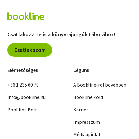
Csatlakozz Te is a könyvrajongók táborához!
Csatlakozom
Elérhetőségek
Cégünk
+36 1 235 60 70
A Bookline-ról bővebben
info@bookline.hu
Bookline Zöld
Bookline Bolt
Karrier
Impresszum
Médiaajánlat