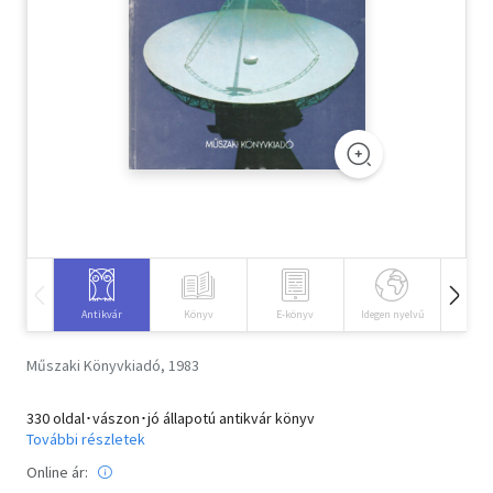
Szótár, nyelvkönyv
Tankönyv, segédkönyv
Társadalomtudomány
Természettudomány
Történelem
Vallás
Antikvár
Könyv
E-könyv
Idegen nyelvű
Hangos
Műszaki Könyvkiadó, 1983
330 oldal･vászon･jó állapotú antikvár könyv
További részletek
Online ár: