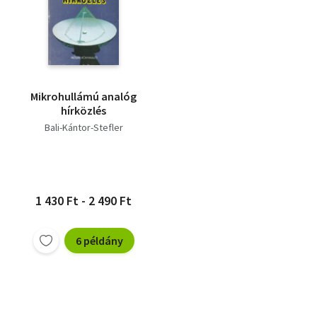
Mikrohullámú analóg
hírközlés
Bali-Kántor-Stefler
1 430 Ft - 2 490 Ft
6 példány