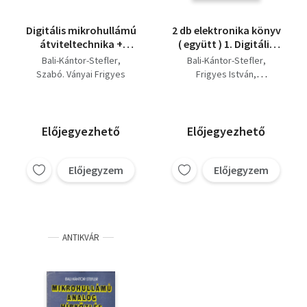
Digitális mikrohullámú
2 db elektronika könyv
átviteltechnika +
( együtt ) 1. Digitális
Mikrohullámú analóg
mikrohullálmú
Bali-Kántor-Stefler
Bali-Kántor-Stefler
hírközlés (2 kötet)
átviteltechnika, 2.
Szabó. Ványai Frigyes
Frigyes István
Mikrohullámú analóg
Szabó Zoltán
Ványai Péter
hírközlés
Előjegyezhető
Előjegyezhető
Előjegyzem
Előjegyzem
ANTIKVÁR