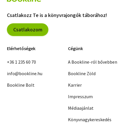
Csatlakozz Te is a könyvrajongók táborához!
Csatlakozom
Elérhetőségek
Cégünk
+36 1 235 60 70
A Bookline-ról bővebben
info@bookline.hu
Bookline Zöld
Bookline Bolt
Karrier
Impresszum
Médiaajánlat
Könyvnagykereskedés