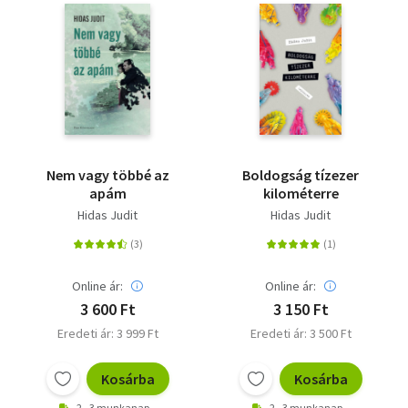
Nem vagy többé az
Boldogság tízezer
apám
kilométerre
Hidas Judit
Hidas Judit
Online ár:
Online ár:
3 600 Ft
3 150 Ft
Eredeti ár: 3 999 Ft
Eredeti ár: 3 500 Ft
Kosárba
Kosárba
2 - 3 munkanap
2 - 3 munkanap