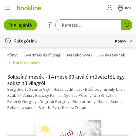
Üres
AI ajánló
Kategóriák
Könyv
Könyv
Gyermek- és ifjúsági
Mesekönyvek
3-6 éveseknek
Életmód, egészség
Kortárs mesék
Erotika
Sokszínű mesék - 14 mese 30 kiváló művésztől, egy
Gyermek- és ifjúsági
sokszínű világról
Berg Judit
Szente Vajk
Hidas Judit
Lackfi János
Turbuly Lilla
Hobbi, szabadidő
Szabó T. Anna
Balázsy Panna
Nyulász Péter
Tóth Krisztina
Péterfy Gergely
Nógrádi Gergely
Böszörményi Gyula
Simon
Rékazsuzsanna
Irodalom
Szente Éva
Kőrösi Zoltán
Művészet
Szakkönyv