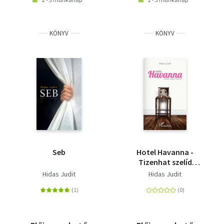
KÖNYV
KÖNYV
Seb
Hotel Havanna -
Tizenhat szelíd
történet
Hidas Judit
Hidas Judit