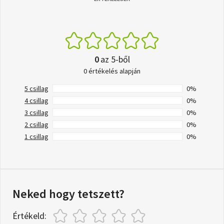
0
az 5-ből
0 értékelés alapján
5 csillag
0%
4 csillag
0%
3 csillag
0%
2 csillag
0%
1 csillag
0%
Neked hogy tetszett?
Értékeld: