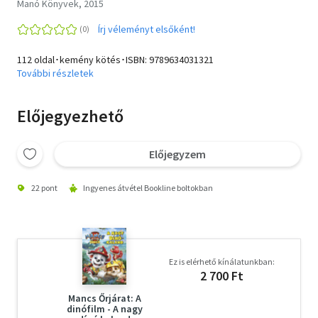
Manó Könyvek, 2015
Írj véleményt elsőként!
112 oldal･kemény kötés･ISBN:
9789634031321
További részletek
Előjegyezhető
Előjegyzem
22 pont
Ingyenes átvétel Bookline boltokban
Ez is elérhető kínálatunkban:
2 700 Ft
Mancs Őrjárat: A
dinófilm - A nagy