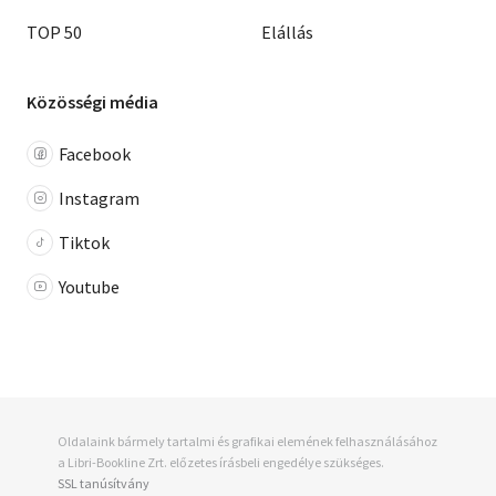
TOP 50
Elállás
Közösségi média
Facebook
Instagram
Tiktok
Youtube
Oldalaink bármely tartalmi és grafikai elemének felhasználásához
a Libri-Bookline Zrt. előzetes írásbeli engedélye szükséges.
SSL tanúsítvány