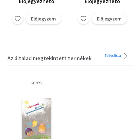
Előjegyezhető
Előjegyezhető
Előjegyzem
Előjegyzem
Teljes lista
Az általad megtekintett termékek
KÖNYV