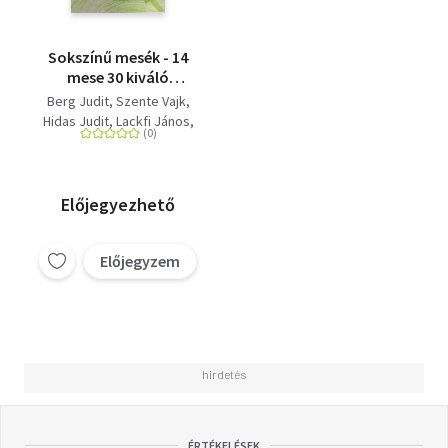
Sokszínű mesék - 14
mese 30 kiváló
művésztől, egy
Berg Judit
Szente Vajk
sokszínű világról
Hidas Judit
Lackfi János
Turbuly Lilla
Szabó T. Anna
Balázsy Panna
Nyulász Péter
Tóth Krisztina
Előjegyezhető
Péterfy Gergely
Nógrádi Gergely
Előjegyzem
Böszörményi Gyula
Simon Rékazsuzsanna
Szente Éva
Kőrösi Zoltán
ÉRTÉKELÉSEK