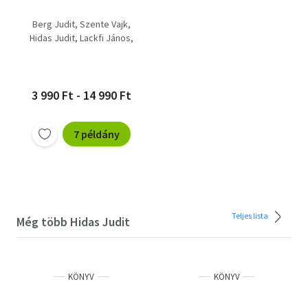
Berg Judit
Szente Vajk
Hidas Judit
Lackfi János
Turbuly Lilla
Szabó T. Anna
Balázsy Panna
Nyulász Péter
Tóth Krisztina
3 990 Ft - 14 990 Ft
Péterfy Gergely
Nógrádi Gergely
7 példány
Böszörményi Gyula
Simon Rékazsuzsanna
Szente Éva
Kőrösi Zoltán
Teljes lista
Még több Hidas Judit
KÖNYV
KÖNYV