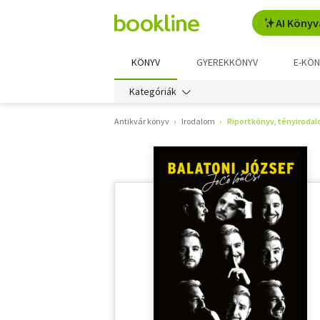
AI Könyv
KÖNYV
GYEREKKÖNYV
E-KÖN
Kategóriák
Antikvár könyv
Irodalom
Riportkönyv, tényiroda