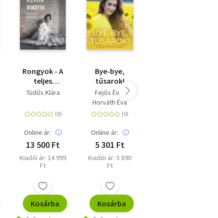
Rongyok - A
Bye-bye,
Múzsák a csók
teljes
tűsarok!
után - 20 női
memoár
sors a magyar
Tüdős Klára
Fejős Éva
Bálint Lilla
irodalomból
Horváth Éva
Online ár:
Online ár:
Online ár:
13 500 Ft
5 301 Ft
4 491 Ft
Kiadói ár: 14 999
Kiadói ár: 5 890
Eredeti ár: 4 990
Ft
Ft
Ft
Kosárba
Kosárba
Kosárba