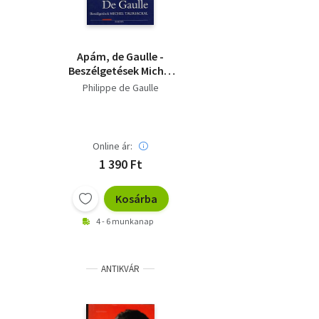
Apám, de Gaulle -
Beszélgetések Michel
Tauriackal (Életek és
Philippe de Gaulle
művek)
Online ár:
1 390 Ft
Kosárba
4 - 6 munkanap
ANTIKVÁR