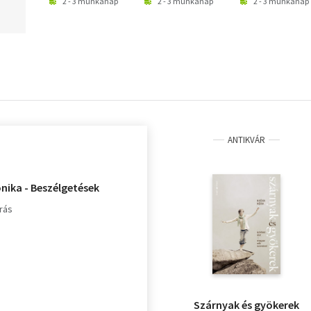
2 - 3 munkanap
2 - 3 munkanap
2 - 3 munkanap
ANTIKVÁR
nika - Beszélgetések
rás
Szárnyak és gyökerek