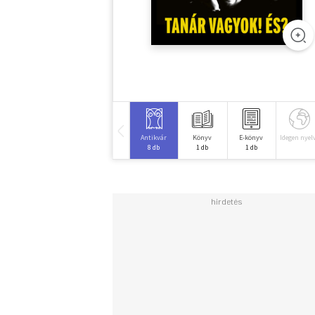
Antikvár
Könyv
E-könyv
Idegen nyel
8 db
1 db
1 db