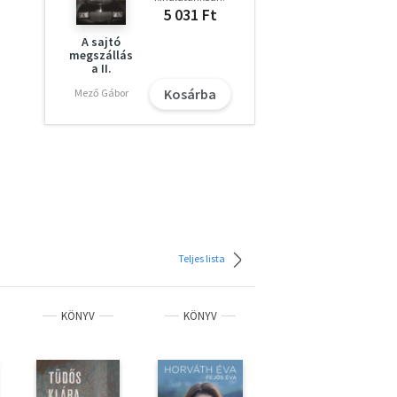
5 031 Ft
A sajtó
megszállás
a II.
Kosárba
Mező Gábor
 a
et
nket.
út
n
,
Teljes lista
KÖNYV
KÖNYV
KÖNYV
1 + 1