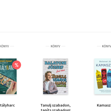
KÖNYV
KÖNYV
KÖNY
%
tályharc
Tanulj szabadon,
Kamasz
taníts szabadon!