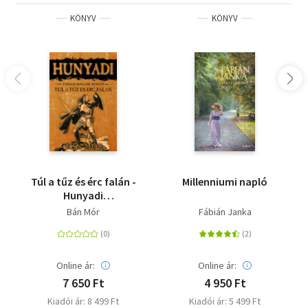
KÖNYV
KÖNYV
Túl a tűz és érc falán -
Millenniumi napló
Hunyadi
tizenharmadik könyv
Bán Mór
Fábián Janka
Online ár:
Online ár:
7 650 Ft
4 950 Ft
Kiadói ár: 8 499 Ft
Kiadói ár: 5 499 Ft