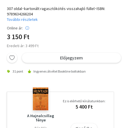
307 oldal･kartonált ragasztókötés visszahajló füllel･ISBN:
9789634266204
További részletek
Online ár:
3 150 Ft
Eredeti ár: 3 499 Ft
Előjegyzem
31 pont
Ingyenes átvétel Bookline boltokban
Ez is elérhető kínálatunkban:
5 400 Ft
A Hajnalcsillag
fénye
Bán Mór