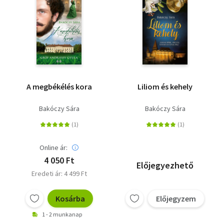
A megbékélés kora
Liliom és kehely
Bakóczy Sára
Bakóczy Sára
Online ár:
4 050 Ft
Előjegyezhető
Eredeti ár: 4 499 Ft
Kosárba
Előjegyzem
1 - 2 munkanap