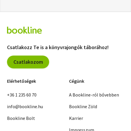
Csatlakozz Te is a könyvrajongók táborához!
Csatlakozom
Elérhetőségek
Cégünk
+36 1 235 60 70
A Bookline-ról bővebben
info@bookline.hu
Bookline Zöld
Bookline Bolt
Karrier
Impresszum