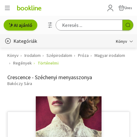
Üres
AI ajánló
Kategóriák
Könyv
Könyv
Irodalom
Szépirodalom
Próza
Magyar irodalom
Életmód, egészség
Regények
Történelmi
Erotika
Crescence - Széchenyi menyasszonya
Gyermek- és ifjúsági
Bakóczy Sára
Hobbi, szabadidő
Irodalom
Művészet
Szakkönyv