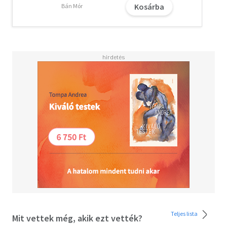
Kosárba
Bán Mór
A szerző remek ízléssel és arányérzékkel, kiterjedt
kutatások alapján mutatja be a XIX. század első
évtizedeinek bécsi, pozsonyi és pest-budai életét a
császári udvartól kezdve a magyar vármegyei nemesség
kúriáiig. Főszereplői, Crescence és Széchenyi István hús-
vér alakokként, szenvedélyeikkel és szenvedéseikkel
kerülnek ábrázolásra.
Teljes lista
Mit vettek még, akik ezt vették?