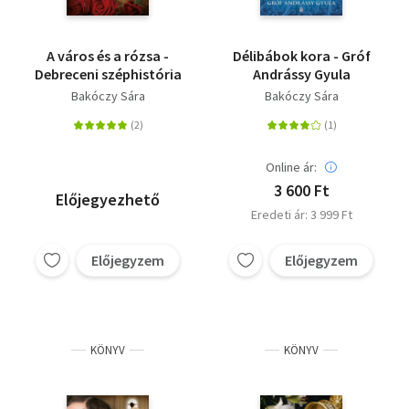
A város és a rózsa -
Délibábok kora - Gróf
Debreceni széphistória
Andrássy Gyula
Bakóczy Sára
Bakóczy Sára
Online ár:
3 600 Ft
Előjegyezhető
Eredeti ár: 3 999 Ft
Előjegyzem
Előjegyzem
KÖNYV
KÖNYV