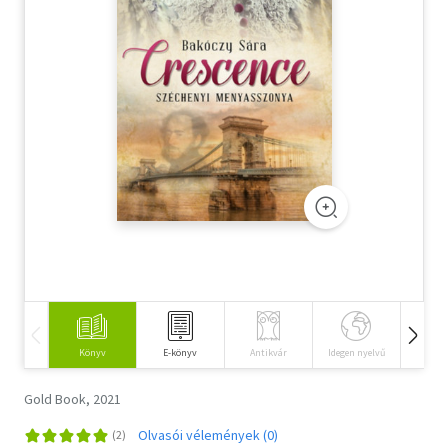
Szótár, nyelvkönyv
Tankönyv, segédkönyv
Társadalomtudomány
Természettudomány
Történelem
Vallás
Könyv
E-könyv
Antikvár
Idegen nyelvű
Hangos
Gold Book, 2021
Olvasói vélemények (0)