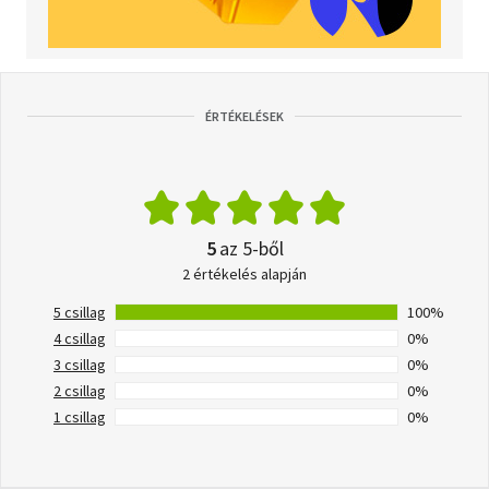
ÉRTÉKELÉSEK
5
az 5-ből
2 értékelés alapján
5 csillag
100%
4 csillag
0%
3 csillag
0%
2 csillag
0%
1 csillag
0%