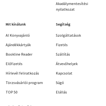
Akadálymentesítési
nyilatkozat
Mit kínálunk
Segítség
AI Könyvajánló
Szolgáltatások
Ajándékkártyák
Fizetés
Bookline Reader
Szállítás
Előfizetés
Átvevőhelyek
Hírlevél feliratkozás
Kapcsolat
Törzsvásárlói program
Súgó
TOP 50
Elállás