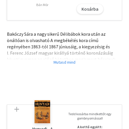
Bán Mór
Kosárba
Bakóczy Sára a nagy sikerű Délibábok kora után az
önállóan is olvasható A megbékélés kora című
regényében 1863-tól 1867 júniusáig, a kiegyezésig és
I. Ferenc József magyar királlyá történő koronázásáig
követi nyomon az előző kötetben megismert hőseinek,
Andrássy Gyula grófnak és Ferenczy Idának a sorsát, és
zárja le kettejük történetét.Ferenczy Ida a
történettudomány által azóta is tisztázatlan
körülmények között Erzsébet császárné, „Sisi”
felolvasóhölgye lesz. A Deák Ferenc által vezetett Felirati
Pártot támogató Andrássy azonnal meglátja a pozícióban
rejlő lehetőségeket, és arra kéri Idát – aki számára még
mindig nem közömbös a gróf –, hogy támogassa a magyar
Tedd kosárba mindkettőt egy
ügyet.Miközben a Hofburg intrikáival és
gombnyomással!
magyarellenességével küzdő Ida őszinte barátságot köt a
A kettő együtt:
Hunyadi - A