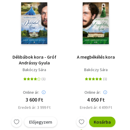
Délibábok kora - Gróf
A megbékélés kora
Andrássy Gyula
Bakóczy Sára
Bakóczy Sára
Online ár:
Online ár:
3 600 Ft
4 050 Ft
Eredeti ár: 3 999 Ft
Eredeti ár: 4 499 Ft
Előjegyzem
Kosárba