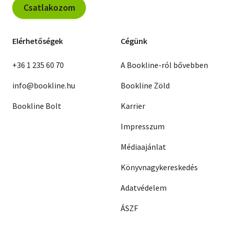
Csatlakozom
Elérhetőségek
Cégünk
+36 1 235 60 70
A Bookline-ról bővebben
info@bookline.hu
Bookline Zöld
Bookline Bolt
Karrier
Impresszum
Médiaajánlat
Könyvnagykereskedés
Adatvédelem
ÁSZF