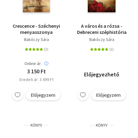
Crescence - Széchenyi
A város és a rózsa -
menyasszonya
Debreceni széphistória
Bakóczy Sára
Bakóczy Sára
Online ár:
3 150 Ft
Előjegyezhető
Eredeti ár: 3 499 Ft
Előjegyzem
Előjegyzem
KÖNYV
KÖNYV