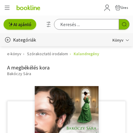
Üres
AI ajánló
Kategóriák
Könyv
e-könyv
Szórakoztató irodalom
Kalandregény
Életmód, egészség
A megbékélés kora
Erotika
Bakóczy Sára
Gyermek- és ifjúsági
Hobbi, szabadidő
Irodalom
Művészet
Szakkönyv