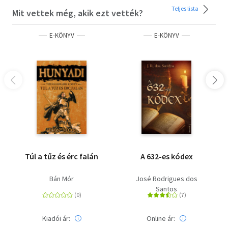
Teljes lista
Mit vettek még, akik ezt vették?
E-KÖNYV
E-KÖNYV
Túl a tűz és érc falán
A 632-es kódex
Bán Mór
José Rodrigues dos
Santos
Kiadói ár:
Online ár: