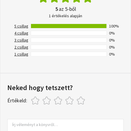
5
az 5-ből
1 értékelés alapján
5 csillag
100%
4 csillag
0%
3 csillag
0%
2 csillag
0%
1 csillag
0%
Neked hogy tetszett?
Értékeld: