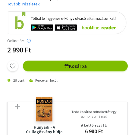
További részletek
Online ár:
2 990 Ft
Kosárba
29 pont
Perceken belül
Tedd kosárba mindkettőt egy
gombnyomással!
A kettő együtt:
Hunyadi - A
6 980 Ft
Csillagösvény hídja