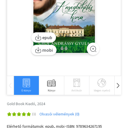
Szótár, nyelvkönyv
Tankönyv, segédkönyv
Társadalomtudomány
epub
Természettudomány
mobi
Történelem
Vallás
E-könyv
Könyv
Antikvár
Idegen nyelvű
Hangos
Gold Book Kiadó, 2024
Olvasói vélemények (0)
Elérhető formátumok: epub, mobi･ISBN:
9789634267195