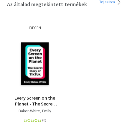
Teljes lista
Az általad megtekintett termékek
IDEGEN
Every Screen on the
Planet - The Secret
Story of TikTok
Baker-White, Emily