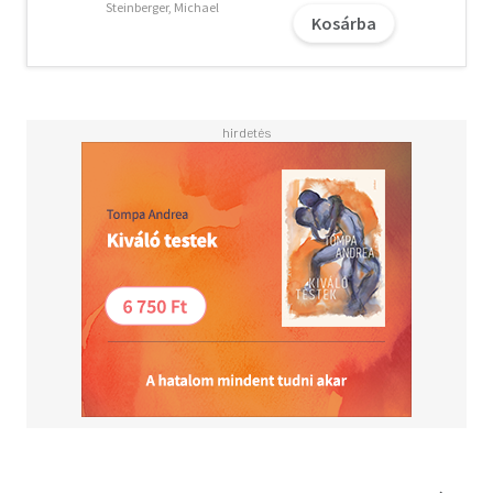
there was a cost to such success. Soon, TikTok was
Steinberger, Michael
Kosárba
embroiled in accusations of surveillance, censorship and
user manipulation, attracting controversy from India and
Europe to the US. After Baker-White - a Harvard-trained
lawyer and investigative reporter - revealed that Chinese
engineers could access Americans' private information, a
team of ByteDance employees even used the app to track
her location.<BR><BR>Based on unprecedented access to
internal documents, leaked recordings and accounts from
whistle-blowers inside the company, Every Screen on the
Planet reveals how TikTok became trapped between two
superpowers, desperate to survive. It is the story of how
your attention became the world's mo­­­­st valuable - and
dangerous - commodity.<BR><BR>'Revealing. A story
about power, control and the hidden battles shaping what
we see online' - Parmy Olson, bestselling author of
Supremacy: AI, ChatGPT and the Race That Will Change
the World