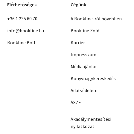
Elérhetőségek
Cégünk
+36 1 235 60 70
A Bookline-ról bővebben
info@bookline.hu
Bookline Zöld
Bookline Bolt
Karrier
Impresszum
Médiaajánlat
Könyvnagykereskedés
Adatvédelem
ÁSZF
Akadálymentesítési
nyilatkozat