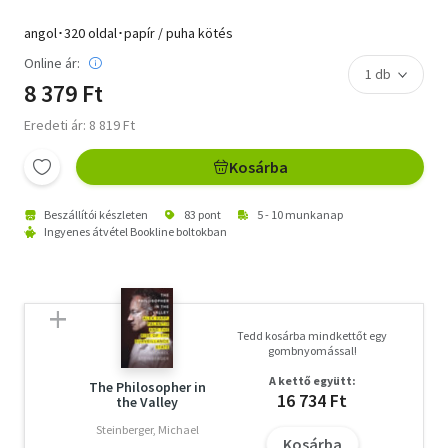
angol･320 oldal･papír / puha kötés
Online ár:
8 379 Ft
Eredeti ár: 8 819 Ft
Kosárba
Beszállítói készleten
83 pont
5 - 10 munkanap
Ingyenes átvétel Bookline boltokban
Tedd kosárba mindkettőt egy
gombnyomással!
A kettő együtt:
The Philosopher in
16 734 Ft
the Valley
Steinberger, Michael
Kosárba