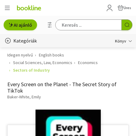
Üres
AI ajánló
Kategóriák
Könyv
Idegen nyelvű
English books
Életmód, egészség
Social Sciences, Law, Economics
Economics
Erotika
Sectors of Industry
Gyermek- és ifjúsági
Every Screen on the Planet - The Secret Story of
TikTok
Hobbi, szabadidő
Baker-White, Emily
Irodalom
Művészet
Szakkönyv