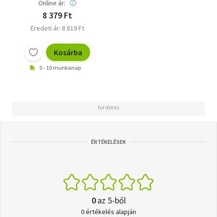
Online ár:
8 379 Ft
Eredeti ár: 8 819 Ft
Kosárba
5 - 10 munkanap
ÉRTÉKELÉSEK
0
az 5-ből
0 értékelés alapján