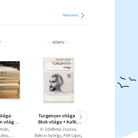
Teljes lista
V
KÖNYV
KÖNYV
ilága:
Turgenyev világa +
En Passant felügy
 világa,
Blok világa + Kafka
visszatér (Beszélg
világa,
világa + Csehov világa
sakkfeladványokró
stván
D. Zöldhelyi Zsuzsa
Bakcsi György
ga, G.B.
En Passant felügy
saba
Bakcsi György
Pók Lajos