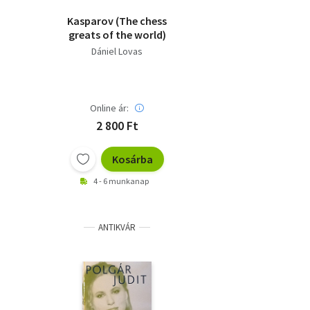
Kasparov (The chess
greats of the world)
Dániel Lovas
Online ár:
2 800 Ft
Kosárba
4 - 6 munkanap
ANTIKVÁR