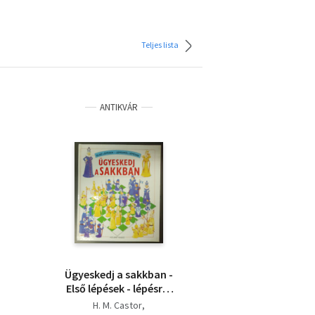
Teljes lista
ANTIKVÁR
Ügyeskedj a sakkban -
Első lépések - lépésről
lépésre - Megkímélt
H. M. Castor