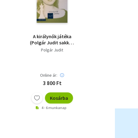
A királynők játéka
(Polgár Judit sakkot
tanít 3.)
Polgár Judit
Online ár:
3 800 Ft
Kosárba
4 - 6 munkanap