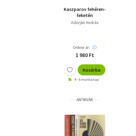
Kaszparov fehéren-
feketén
Adorján András
Online ár:
1 980 Ft
Kosárba
4 - 6 munkanap
ANTIKVÁR