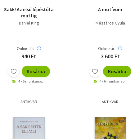
Sakk! Az első lépéstől a
A motívum
mattig
Daniel King
Mészáros Gyula
Online ár:
Online ár:
940 Ft
3 600 Ft
Kosárba
Kosárba
4 - 6 munkanap
4 - 6 munkanap
ANTIKVÁR
ANTIKVÁR