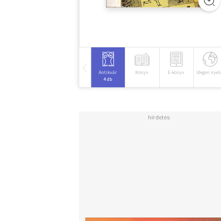
Antikvár
Könyv
E-könyv
Idegen nyel
4 db