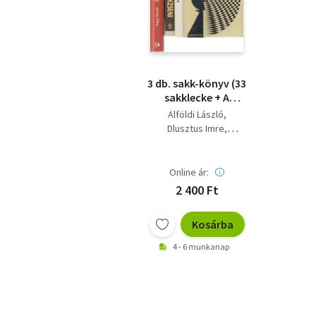
3 db. sakk-könyv (33
sakklecke + A
sakkzseni + Így
Alföldi László
sakkoztak ők)
Dlusztus Imre
Novák Miklós
Papp Márió
Online ár:
2 400 Ft
Kosárba
4 - 6 munkanap