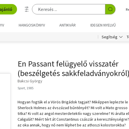
ajánló
R
YV
HANGOSKÖNYV
ANTIKVÁR
IDEGEN NYELVŰ
T
Segítség
En Passant felügyelő visszatér
(beszélgetés sakkfeladványokról
Bakcsi György
Sport, 1985
Hogyan fogták el a Vörös Brigádok tagjait? Miképpen leplezte le
Sherlock Holmes az évszázad bűntényét? Mi volt a Mato grosso
titka? Ki volt az angol mesterdetektív nagy szerelme? Ki árulta el
Caligulát? Miért tért át Constantinus császár a kereszténységre?
az oka annak, hogy nő nem léphet be az athoszi kolostorokba?