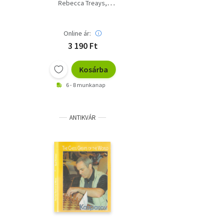
állapotban
Rebecca Treays
Norman Young (illus.)
Online ár:
3 190 Ft
Kosárba
6 - 8 munkanap
ANTIKVÁR