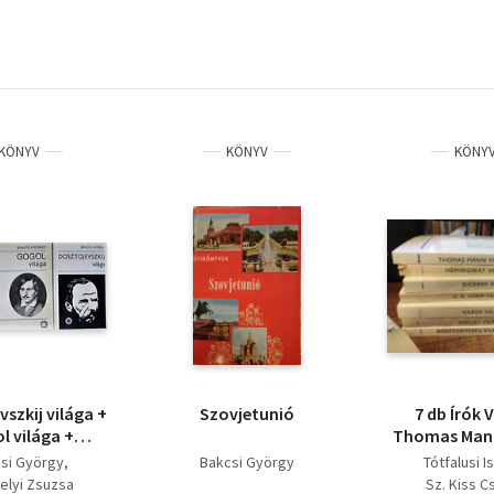
KÖNYV
KÖNYV
KÖNY
szkij világa +
Szovjetunió
7 db Írók V
l világa +
Thomas Mann
nyev világa
Hemingway 
si György
Bakcsi György
Tótfalusi I
Dickens vilá
elyi Zsuzsa
Sz. Kiss C