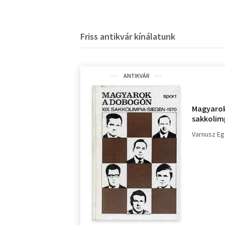
Friss antikvár kínálatunk
ANTIKVÁR
Magyarok
sakkolimp
Varnusz E