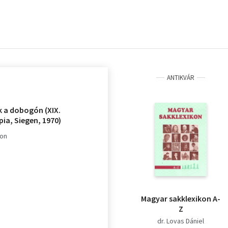
ANTIKVÁR
 a dobogón (XIX.
ia, Siegen, 1970)
gon
Magyar sakklexikon A-
Z
dr. Lovas Dániel