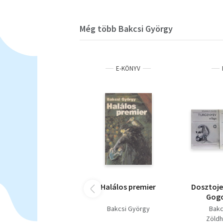
Még több Bakcsi György
E-KÖNYV
Halálos premier
Dosztojev
Gogo
Turge
Bakcsi György
Bakc
Zöldh