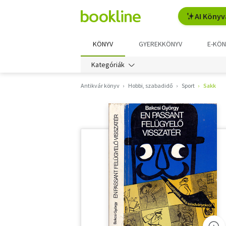
AI Könyv
KÖNYV
GYEREKKÖNYV
E-KÖN
Kategóriák
Antikvár könyv
Hobbi, szabadidő
Sport
Sakk