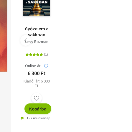
Győzelem a
sakkban
Levy Rozman
Online ár:
6 300 Ft
Kiadói ár: 6 999
Ft
Kosárba
1 - 2 munkanap