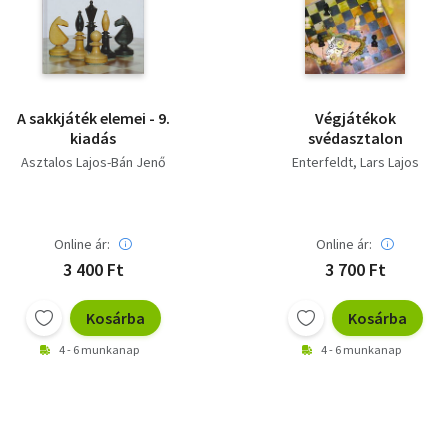
A sakkjáték elemei - 9.
Végjátékok
kiadás
svédasztalon
Asztalos Lajos-Bán Jenő
Enterfeldt, Lars Lajos
Online ár:
Online ár:
3 400 Ft
3 700 Ft
Kosárba
Kosárba
4 - 6 munkanap
4 - 6 munkanap