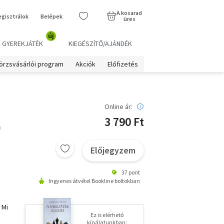
A kosarad
egisztrálok
Belépek
üres
új
GYEREKJÁTÉK
KIEGÉSZÍTŐ/AJÁNDÉK
örzsvásárlói program
Akciók
Előfizetés
Online ár:
3 790 Ft
)
Előjegyzem
37 pont
Ingyenes átvétel Bookline boltokban
 Mi
Ez is elérhető
kínálatunkban: