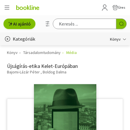
Üres
AI ajánló
Kategóriák
Könyv
Könyv
Társadalomtudomány
Média
Életmód, egészség
Újságírás-etika Kelet-Európában
Erotika
Bajomi-Lázár Péter
Boldog Dalma
Gyermek- és ifjúsági
Hobbi, szabadidő
Irodalom
Művészet
Szakkönyv