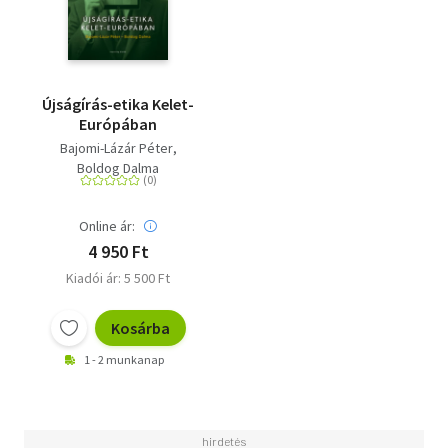
Újságírás-etika Kelet-
Európában
Bajomi-Lázár Péter
Boldog Dalma
Online ár:
4 950 Ft
Kiadói ár: 5 500 Ft
Kosárba
1 - 2 munkanap