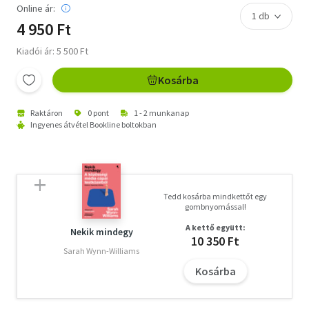
Online ár:
4 950 Ft
Kiadói ár: 5 500 Ft
Kosárba
Raktáron
0 pont
1 - 2 munkanap
Ingyenes átvétel Bookline boltokban
Tedd kosárba mindkettőt egy
gombnyomással!
A kettő együtt:
Nekik mindegy
10 350 Ft
Sarah Wynn-Williams
Kosárba