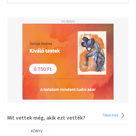
szakirodalom és egyes újságírás-etikai kódexek
legfontosabb megállapításait. Felidézik azokat a
demokratikus médiaelméleteket, amelyekből
levezethető az újságírók társadalmi szerepe, és amelyek
alapján megfogalmazhatók a jó újságírás szakmai
kritériumai. Áttekintik az általános etika alapjait és az
újságírás-etika nyugati társadalmakban bevett normáit.
Leírják az újságírás világszerte tapasztalt válságának
okait, és megvizsgálják a kelet-európai médiarendszerek
és újságírói kultúrák sajátos problémáit. Részletesen
elemzik a kortárs média szakmaetikai szempontból
különösen aggályos gyakorlatait: a karaktergyilkosságot
és a hamis hírt. Megfogalmaznak olyan szakmaetikai és
szakpolitikai javaslatokat is, amelyek segíthetik Kelet-
Európa újságíróit abban, hogy visszanyerjék közönségük
megcsappant bizalmát, és hárítsák a rájuk nehezedő
politikai és üzleti nyomást.
Teljes lista
Mit vettek még, akik ezt vették?
KÖNYV