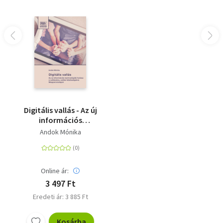
Digitális vallás - Az új
információs
technológiák hatása a
Andok Mónika
vallásokra, vallási
közösségekre
Magyarországon
Online ár:
3 497 Ft
Eredeti ár: 3 885 Ft
Kosárba