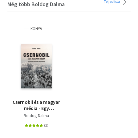
Teljes lista
Még több Boldog Dalma
KÖNYV
Csernobil és a magyar
média - Egy
atomkatasztrófa
Boldog Dalma
lenyomatai