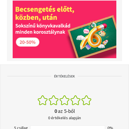
ÉRTÉKELÉSEK
0
az 5-ből
0 értékelés alapján
5 csillag
0%