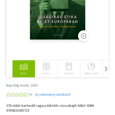
Szótár, nyelvkönyv
Tankönyv, segédkönyv
Társadalomtudomány
Természettudomány
Történelem
Vallás
Könyv
E-könyv
Antikvár
Idegen nyelvű
Hangos
Napvilág Kiadó, 2025
Írj véleményt elsőként!
376 oldal･kartonált ragasztókötés visszahajló füllel･ISBN:
9789633385715