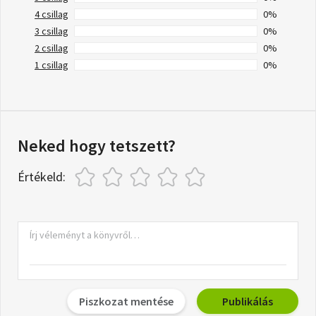
4 csillag
0%
3 csillag
0%
2 csillag
0%
1 csillag
0%
Neked hogy tetszett?
Értékeld:
Piszkozat mentése
Publikálás