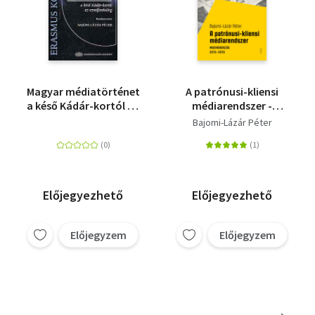
Magyar médiatörténet
A patrónusi-kliensi
a késő Kádár-kortól az
médiarendszer -
ezredfordulóig -
Magyarország 2010-
Bajomi-Lázár Péter
EZREDFORDULÓIG
2018
Előjegyezhető
Előjegyezhető
Előjegyzem
Előjegyzem