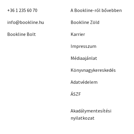
+36 1 235 60 70
A Bookline-ról bővebben
info@bookline.hu
Bookline Zöld
Bookline Bolt
Karrier
Impresszum
Médiaajánlat
Könyvnagykereskedés
Adatvédelem
ÁSZF
Akadálymentesítési
nyilatkozat