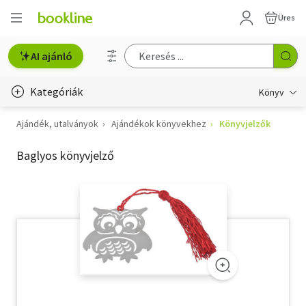
Üres
AI ajánló
Kategóriák
Könyv
Ajándék, utalványok
Ajándékok könyvekhez
Könyvjelzők
Életmód, egészség
Baglyos könyvjelző
Erotika
Gyermek- és ifjúsági
Hobbi, szabadidő
Irodalom
Művészet
Szakkönyv