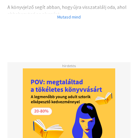
A könyvjelző segít abban, hogy újra visszatalálj oda, ahol
abbahagytad az olvasást.
A könyvjelző megfelelő ékszer a könyv számára.
A könyvjelző dobozos kivitelben kapható!
Anyaga: fém
Méret: 6.2 cm