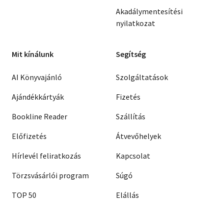
Akadálymentesítési
nyilatkozat
Mit kínálunk
Segítség
AI Könyvajánló
Szolgáltatások
Ajándékkártyák
Fizetés
Bookline Reader
Szállítás
Előfizetés
Átvevőhelyek
Hírlevél feliratkozás
Kapcsolat
Törzsvásárlói program
Súgó
TOP 50
Elállás