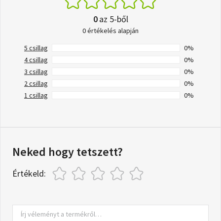
0
az 5-ből
0 értékelés alapján
5 csillag
0%
4 csillag
0%
3 csillag
0%
2 csillag
0%
1 csillag
0%
Neked hogy tetszett?
Értékeld: