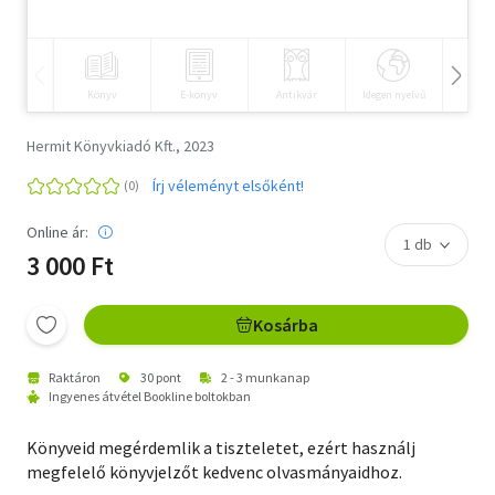
Szótár, nyelvkönyv
Tankönyv, segédkönyv
Könyv
E-könyv
Antikvár
Idegen nyelvű
Hangos
Társadalomtudomány
Hermit Könyvkiadó Kft., 2023
Természettudomány
Írj véleményt elsőként!
Történelem
Online ár:
3 000 Ft
Vallás
Kosárba
Raktáron
30 pont
2 - 3 munkanap
Ingyenes átvétel Bookline boltokban
Könyveid megérdemlik a tiszteletet, ezért használj
megfelelő könyvjelzőt kedvenc olvasmányaidhoz.