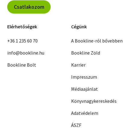
Csatlakozom
Elérhetőségek
Cégünk
+36 1 235 60 70
A Bookline-ról bővebben
info@bookline.hu
Bookline Zöld
Bookline Bolt
Karrier
Impresszum
Médiaajánlat
Könyvnagykereskedés
Adatvédelem
ÁSZF