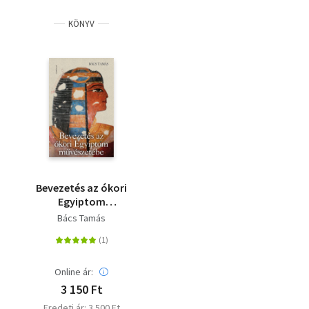
KÖNYV
Bevezetés az ókori
Egyiptom
művészetébe
Bács Tamás
Online ár:
3 150 Ft
Eredeti ár: 3 500 Ft