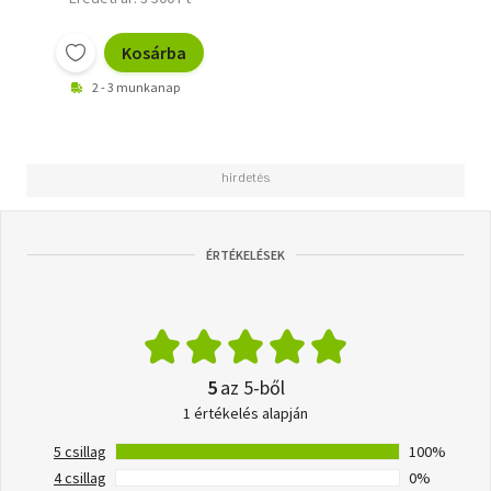
Kosárba
2 - 3 munkanap
ÉRTÉKELÉSEK
5
az 5-ből
1 értékelés alapján
5 csillag
100%
4 csillag
0%