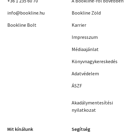
+36 1 235 60 70
A Bookline-ról bővebben
info@bookline.hu
Bookline Zöld
Bookline Bolt
Karrier
Impresszum
Médiaajánlat
Könyvnagykereskedés
Adatvédelem
ÁSZF
Akadálymentesítési
nyilatkozat
Mit kínálunk
Segítség