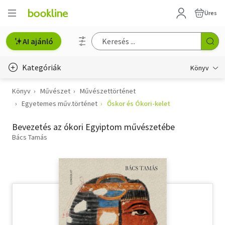
Üres
AI ajánló
Kategóriák
Könyv
Könyv
Művészet
Művészettörténet
Életmód, egészség
Egyetemes műv.történet
Őskor és Ókori-kelet
Erotika
Bevezetés az ókori Egyiptom művészetébe
Gyermek- és ifjúsági
Bács Tamás
Hobbi, szabadidő
Irodalom
Művészet
Szakkönyv