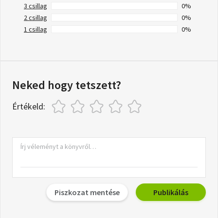
3 csillag
0%
2 csillag
0%
1 csillag
0%
Neked hogy tetszett?
Értékeld:
Piszkozat mentése
Publikálás