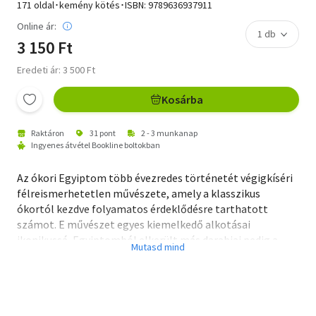
171 oldal･kemény kötés･ISBN:
9789636937911
Online ár:
3 150 Ft
Eredeti ár: 3 500 Ft
Kosárba
Raktáron
31 pont
2 - 3 munkanap
Ingyenes átvétel Bookline boltokban
Az ókori Egyiptom több évezredes történetét végigkíséri
félreismerhetetlen művészete, amely a klasszikus
ókortól kezdve folyamatos érdeklődésre tarthatott
számot. E művészet egyes kiemelkedő alkotásai
ikonikussá, Egyiptomból elkerült más darabjai pedig a
modern múzeumi gyűjtemények máig ünnepelt tárgyaivá
lettek. A ma is eredeti helyükön álló alkotások érdeklődők
és csodálók hatalmas tömegeit vonzzák Egyiptomba
napjainkban is.