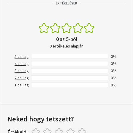
ÉRTÉKELÉSEK
0
az 5-ből
0 értékelés alapján
5 csillag
0%
4 csillag
0%
3 csillag
0%
2 csillag
0%
1 csillag
0%
Neked hogy tetszett?
Értékeld: