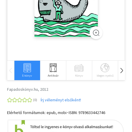
Szótár, nyelvkönyv
Tankönyv, segédkönyv
Társadalomtudomány
Természettudomány
Történelem
Vallás
E-könyv
Antikvár
Könyv
Idegen nyelvű
Hangos
Fapadoskönyv.hu, 2012
Írj véleményt elsőként!
Elérhető formátumok: epub, mobi･ISBN:
9789633442746