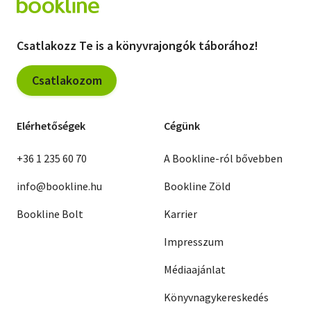
Csatlakozz Te is a könyvrajongók táborához!
Csatlakozom
Elérhetőségek
Cégünk
+36 1 235 60 70
A Bookline-ról bővebben
info@bookline.hu
Bookline Zöld
Bookline Bolt
Karrier
Impresszum
Médiaajánlat
Könyvnagykereskedés