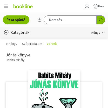
Üres
AI ajánló
Kategóriák
Könyv
e-könyv
Szépirodalom
Versek
Életmód, egészség
Jónás könyve
Erotika
Babits Mihály
Gyermek- és ifjúsági
Hobbi, szabadidő
Irodalom
Művészet
Szakkönyv