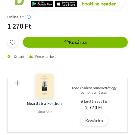
Online ár:
1 270 Ft
Kosárba
12 pont
Perceken belül
Tedd kosárba mindkettőt egy
gombnyomással!
A kettő együtt:
Mezítláb a kertben
2 770 Ft
Pállai Béla
Kosárba