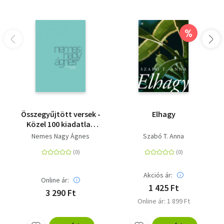
%
Összegyűjtött versek -
Elhagy
Közel 100 kiadatlan
verssel
Nemes Nagy Ágnes
Szabó T. Anna
Akciós ár:
Online ár:
1 425 Ft
3 290 Ft
Online ár: 1 899 Ft