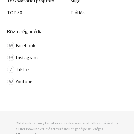
Törzsvásárlói program
Súgó
TOP 50
Elállás
Közösségi média
Facebook
Instagram
Tiktok
Youtube
Oldalaink bármely tartalmi és grafikai elemének felhasználásához
a Libri-Bookline Zrt. előzetes írásbeli engedélye szükséges.