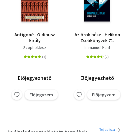
Antigoné - Oidipusz
Az örök béke - Helikon
király
Zsebkönyvek 71.
Szophoklész
Immanuel Kant
Előjegyezhető
Előjegyezhető
Előjegyzem
Előjegyzem
Teljes lista