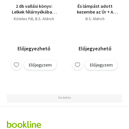
2 db vallási könyv:
És lámpást adott
Lelkek félárnyékában,
kezembe az Úr + A
És lámpást adott
múlt dala ( 2 kötet )
Köteles Pál
B.S. Aldrich
B.S. Aldrich
kezembe az úr.
Előjegyezhető
Előjegyezhető
Előjegyzem
Előjegyzem