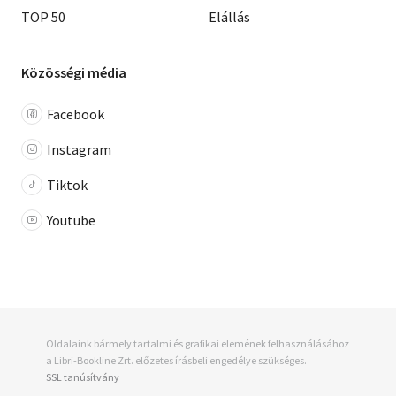
TOP 50
Elállás
Közösségi média
Facebook
Instagram
Tiktok
Youtube
Oldalaink bármely tartalmi és grafikai elemének felhasználásához
a Libri-Bookline Zrt. előzetes írásbeli engedélye szükséges.
SSL tanúsítvány