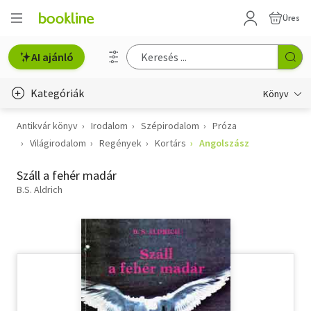
Üres
AI ajánló
Kategóriák
Könyv
Antikvár könyv
Irodalom
Szépirodalom
Próza
Életmód, egészség
Világirodalom
Regények
Kortárs
Angolszász
Erotika
Száll a fehér madár
Gyermek- és ifjúsági
B.S. Aldrich
Hobbi, szabadidő
Irodalom
Művészet
Szakkönyv