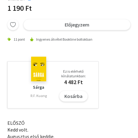
1 190 Ft
Előjegyzem
11 pont
Ingyenes átvétel Bookline boltokban
Ez is elérhető
kínálatunkban:
4 482 Ft
Sárga
Kosárba
R.F. Kuang
ELŐSZÓ
Kedd volt.
Augusztus első keddje.