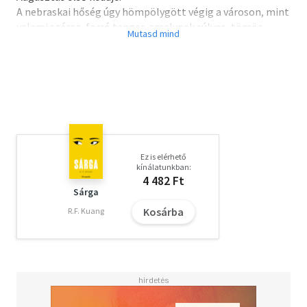
A nebraskai hőség úgy hömpölygött végig a városon, mint
valami száraz, forró tenger, amelynek súlyos, tömör
hullámaival minden lépésnél emberfeletti küzdelmet
kellett vívni. Vissza
Ez is elérhető
kínálatunkban:
4 482 Ft
Sárga
Kosárba
R.F. Kuang