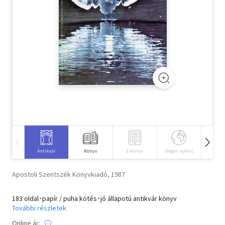
Szótár, nyelvkönyv
Tankönyv, segédkönyv
Társadalomtudomány
Természettudomány
Történelem
Vallás
Antikvár
Könyv
E-könyv
Idegen nyelvű
Hangos
Apostoli Szentszék Könyvkiadó, 1987
183 oldal･papír / puha kötés･jó állapotú antikvár könyv
További részletek
Online ár: