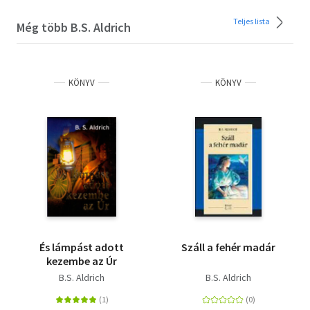
Teljes lista
Még több B.S. Aldrich
KÖNYV
KÖNYV
És lámpást adott
Száll a fehér madár
kezembe az Úr
B.S. Aldrich
B.S. Aldrich