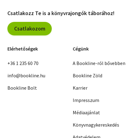
Csatlakozz Te is a könyvrajongók táborához!
Csatlakozom
Elérhetőségek
Cégünk
+36 1 235 60 70
A Bookline-ról bővebben
info@bookline.hu
Bookline Zöld
Bookline Bolt
Karrier
Impresszum
Médiaajánlat
Könyvnagykereskedés
Adatvédelem