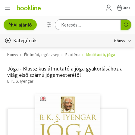
Üres
AI ajánló
Kategóriák
Könyv
Könyv
Életmód, egészség
Ezotéria
Meditáció, jóga
Életmód, egészség
Jóga - Klasszikus útmutató a jóga gyakorlásához a
Erotika
világ első számú jógamesterétől
Gyermek- és ifjúsági
B. K. S. Iyengar
Hobbi, szabadidő
Irodalom
Művészet
Szakkönyv