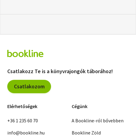
Csatlakozz Te is a könyvrajongók táborához!
Csatlakozom
Elérhetőségek
Cégünk
+36 1 235 60 70
A Bookline-ról bővebben
info@bookline.hu
Bookline Zöld