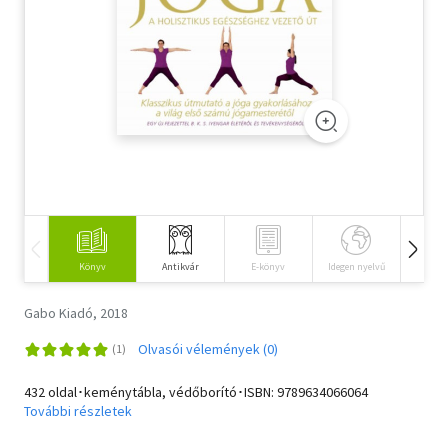
Szótár, nyelvkönyv
Tankönyv, segédkönyv
Társadalomtudomány
Természettudomány
Történelem
Vallás
Könyv
Antikvár
E-könyv
Idegen nyelvű
Hangos
Gabo Kiadó, 2018
Olvasói vélemények (0)
432 oldal･keménytábla, védőborító･ISBN:
9789634066064
További részletek