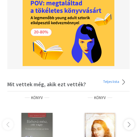
hajlékonyak is könnyedén és hatékonyan végezhetik a
gyakorlatokat. Szintén külön fejezet foglalkozik azokkal
az ászanákkal és ászanasorokkal, amelyek bizonyos
betegségek gyógyítására vagy megelőzésére szolgálnak.
Továbbá a könyv részét képezi egy B. K. S. Iyengar által
személyesen összeállított, húszhetes jógakurzus leírása
is,
az egyszerűbb gyakorlatoktól haladva
a bonyolultabbak felé.
Teljes lista
Mit vettek még, akik ezt vették?
KÖNYV
KÖNYV