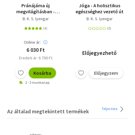
Pránájáma új
Jóga - A holisztikus
megvilágításban -
egészséghez vezető út
Átfogó útmutatás a
B. K. S. Iyengar
B. K. S. Iyengar
jógalégzéshez
Online ár:
6 030 Ft
Előjegyezhető
Eredeti ár: 6 700 Ft
Kosárba
Előjegyzem
2 - 3 munkanap
Teljes lista
Az általad megtekintett termékek