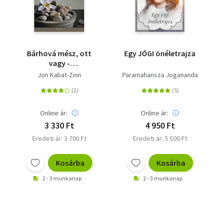
Bárhová mész, ott
Egy JÓGI önéletrajza
vagy -
Éberségmeditáció a
Jon Kabat-Zinn
Paramahansza Jogananda
mindennapi életben
Online ár:
Online ár:
3 330 Ft
4 950 Ft
Eredeti ár: 3 700 Ft
Eredeti ár: 5 500 Ft
Kosárba
Kosárba
2 - 3 munkanap
2 - 3 munkanap