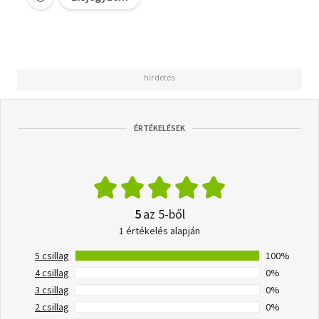
ÉRTÉKELÉSEK
5
az 5-ből
1 értékelés alapján
5 csillag
100%
4 csillag
0%
3 csillag
0%
2 csillag
0%