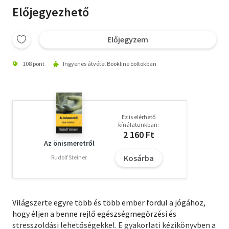
Előjegyezhető
Előjegyzem
108 pont
Ingyenes átvétel Bookline boltokban
Ez is elérhető
kínálatunkban:
2 160 Ft
Az önismeretről
Kosárba
Rudolf Steiner
Világszerte egyre több és több ember fordul a jógához,
hogy éljen a benne rejlő egészségmegőrzési és
stresszoldási lehetőségekkel. E gyakorlati kézikönyvben a