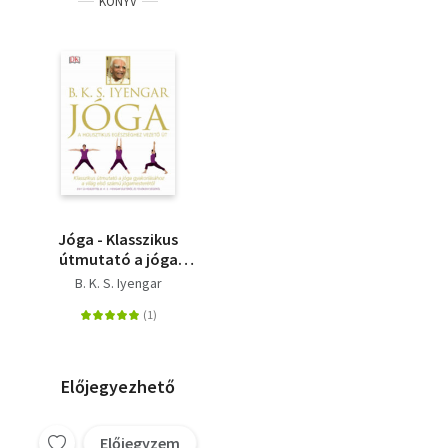
KÖNYV
Jóga - Klasszikus
útmutató a jóga
gyakorlásához a világ
B. K. S. Iyengar
első számú
jógamesterétől
Előjegyezhető
Előjegyzem