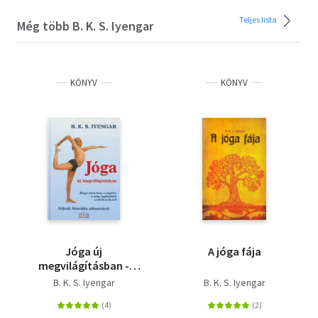
Teljes lista
Még több B. K. S. Iyengar
KÖNYV
KÖNYV
Jóga új
A jóga fája
megvilágításban -
Átfogó útmutatás a
B. K. S. Iyengar
B. K. S. Iyengar
jógához a világ
legkiválóbb