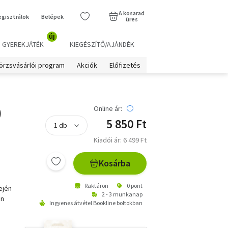
A kosarad
egisztrálok
Belépek
üres
új
GYEREKJÁTÉK
KIEGÉSZÍTŐ/AJÁNDÉK
örzsvásárlói program
Akciók
Előfizetés
)
Online ár:
5 850 Ft
Kiadói ár: 6 499 Ft
Kosárba
Raktáron
0 pont
ején
2 - 3 munkanap
en
Ingyenes átvétel Bookline boltokban