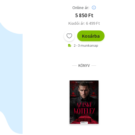
Online ár:
5 850 Ft
Kiadói ár: 6 499 Ft
Kosárba
2 - 3 munkanap
KÖNYV