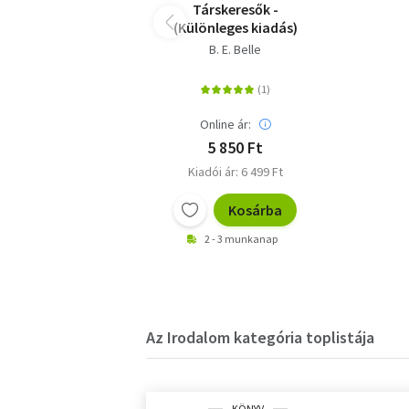
Társkeresők -
(Különleges kiadás)
B. E. Belle
Online ár:
5 850 Ft
Kiadói ár: 6 499 Ft
Kosárba
2 - 3 munkanap
Az Irodalom kategória toplistája
KÖNYV