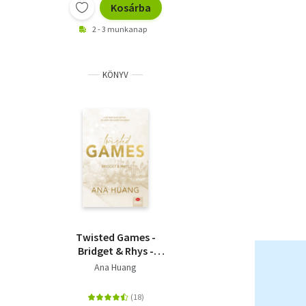
Kosárba
2 - 3 munkanap
KÖNYV
Twisted Games -
Bridget & Rhys -
Twisted-sorozat 2.
Ana Huang
rész