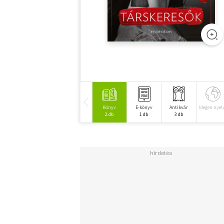
Könyv
E-könyv
Antikvár
Idegen nyel
2 db
1 db
3 db