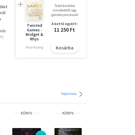
Tedd kosárba
dást
mindkettőt egy
ról
gombnyomással!
s
A kettő együtt:
Twisted
11 250 Ft
Games -
 más
Bridget &
tt,
Rhys
Kosárba
Ana Huang
olyan
k? És
tt,
Teljes lista
e
di,
KÖNYV
KÖNYV
KÖNYV
e a