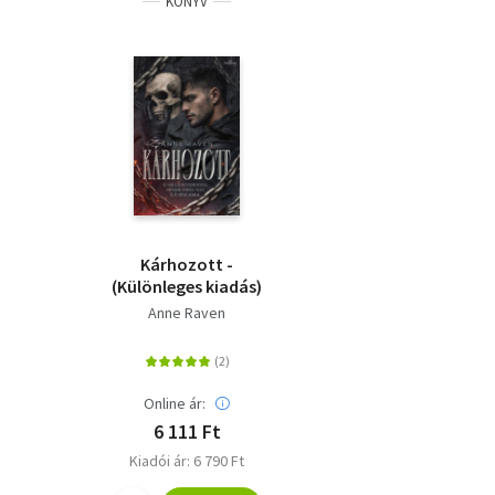
KÖNYV
Kárhozott -
(Különleges kiadás)
Anne Raven
Online ár:
6 111 Ft
Kiadói ár: 6 790 Ft