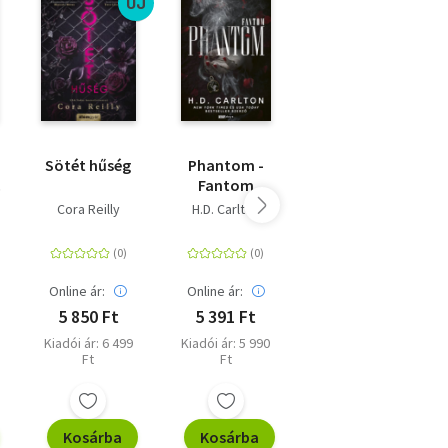
ÚJ
Sötét hűség
Phantom -
Twisted Lies -
Fantom
Stella &
Christian -
Cora Reilly
H.D. Carlton
Ana Huang
Twisted-
sorozat 4.
rész
Online ár:
Online ár:
Online ár:
5 850 Ft
5 391 Ft
5 400 Ft
Kiadói ár: 6 499
Kiadói ár: 5 990
Eredeti ár: 5 999
Ft
Ft
Ft
Kosárba
Kosárba
Kosárba