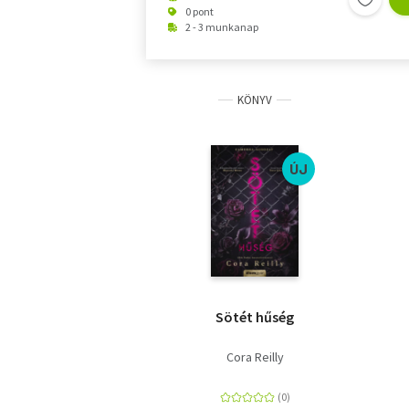
0 pont
2 - 3 munkanap
KÖNYV
ÚJ
Sötét hűség
Cora Reilly