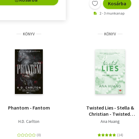
Kosárba
2 - 3 munkanap
KÖNYV
KÖNYV
Phantom - Fantom
Twisted Lies - Stella &
Christian - Twisted-
sorozat 4. rész
H.D. Carlton
Ana Huang