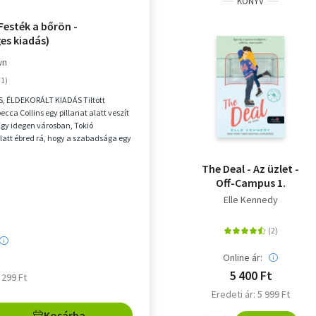
KÖNYV
Festék a bőrön -
es kiadás)
wn
 ÉLDEKORÁLT KIADÁS Tiltott
cca Collins egy pillanat alatt veszít
Egy idegen városban, Tokió
latt ébred rá, hogy a szabadsága egy
...
The Deal - Az üzlet -
Off-Campus 1.
Elle Kennedy
Online ár:
5 400 Ft
7 299 Ft
Eredeti ár: 5 999 Ft
Kosárba