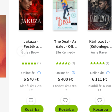
Jakuza -
The Deal - Az
Kárhozott -
Festék a
üzlet - Off-
(Különleges
bőrön -
Campus 1.
kiadás)
Borsa Brown
Elle Kennedy
Anne Raven
(Különleges
kiadás)
Online ár:
Online ár:
Online ár:
6 570 Ft
5 400 Ft
6 111 Ft
Kiadói ár: 7 299
Eredeti ár: 5 999
Kiadói ár: 6 790
Ft
Ft
Ft
Kosárba
Kosárba
Kosárba