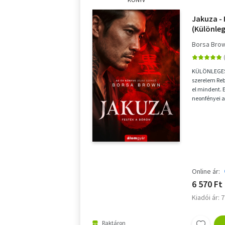
Jakuza - 
(Különleg
Borsa Bro
KÜLÖNLEGES,
szerelem Rebe
el mindent. 
neonfényei a
ismeretlen ke
Online ár:
6 570 Ft
Kiadói ár: 
Raktáron