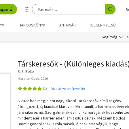
ajánló
R
YV
HANGOSKÖNYV
ANTIKVÁR
IDEGEN NYELVŰ
T
Segítség
Társkeresők - (Különleges kiadás
B. E. Belle
Maraton Kiadó, 2026
Olvasói vélemények (0)
A 2022-ben megjelent nagy sikerű Társkeresők című regény
átdolgozott, új kiadása! Marovics Mira tanult, a harmincas évei el
járó sikeres nő. Szorgalmának és munkamoráljának köszönhető
mindent elér a karrierjében, amit kitűz célnak. Mégsem boldog.
Bármit gondoljanak is róla mások, ő csak arra vágyik, hogy