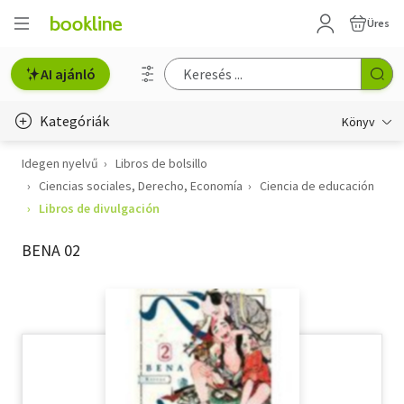
Üres
AI ajánló
Kategóriák
Könyv
Idegen nyelvű
Libros de bolsillo
Életmód, egészség
Ciencias sociales, Derecho, Economía
Ciencia de educación
Erotika
Libros de divulgación
Gyermek- és ifjúsági
BENA 02
Hobbi, szabadidő
Irodalom
Művészet
Szakkönyv