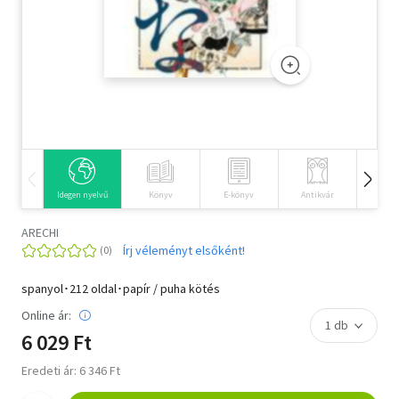
Szótár, nyelvkönyv
Tankönyv, segédkönyv
Társadalomtudomány
Természettudomány
Történelem
Idegen nyelvű
Könyv
E-könyv
Antikvár
Hangos
Vallás
ARECHI
Írj véleményt elsőként!
spanyol･212 oldal･papír / puha kötés
Online ár:
6 029 Ft
Eredeti ár: 6 346 Ft