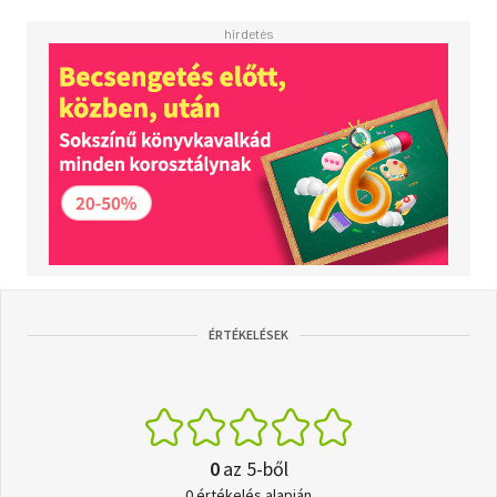
ÉRTÉKELÉSEK
0
az 5-ből
0 értékelés alapján