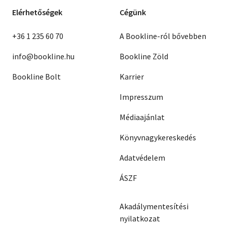
Elérhetőségek
Cégünk
+36 1 235 60 70
A Bookline-ról bővebben
info@bookline.hu
Bookline Zöld
Bookline Bolt
Karrier
Impresszum
Médiaajánlat
Könyvnagykereskedés
Adatvédelem
ÁSZF
Akadálymentesítési
nyilatkozat