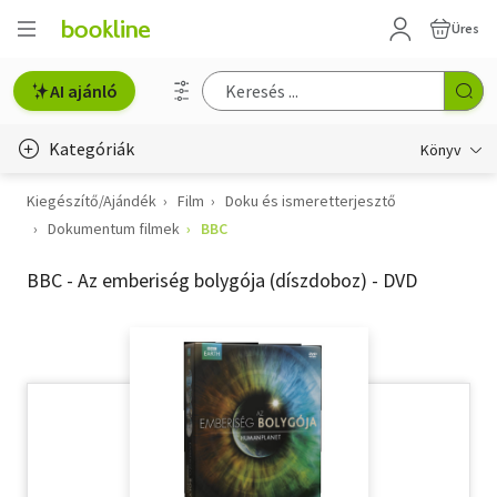
Üres
AI ajánló
Kategóriák
Könyv
Kiegészítő/Ajándék
Film
Doku és ismeretterjesztő
Életmód, egészség
Dokumentum filmek
BBC
Erotika
BBC - Az emberiség bolygója (díszdoboz) - DVD
Gyermek- és ifjúsági
Hobbi, szabadidő
Irodalom
Művészet
Szakkönyv