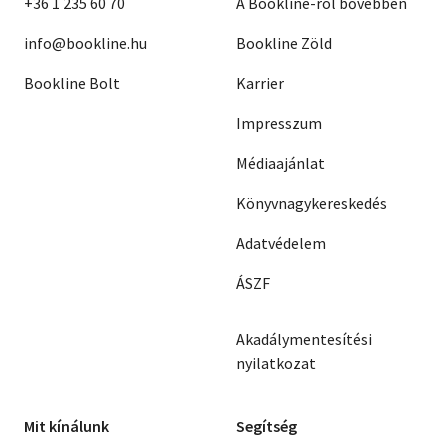
+36 1 235 60 70
A Bookline-ról bővebben
info@bookline.hu
Bookline Zöld
Bookline Bolt
Karrier
Impresszum
Médiaajánlat
Könyvnagykereskedés
Adatvédelem
ÁSZF
Akadálymentesítési
nyilatkozat
Mit kínálunk
Segítség