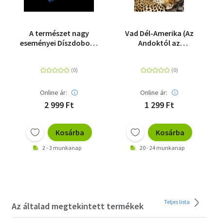
A természet nagy
Vad Dél-Amerika (Az
eseményei Díszdoboz -
Andoktól az
3 DVD
Amazonasig) 1. - DVD
Online ár:
Online ár:
2 999 Ft
1 299 Ft
Kosárba
Kosárba
2 - 3 munkanap
20 - 24 munkanap
Teljes lista
Az általad megtekintett termékek