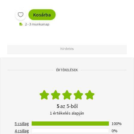
Kosárba
2 - 3 munkanap
ÉRTÉKELÉSEK
5
az 5-ből
1 értékelés alapján
5 csillag
100%
4 csillag
0%