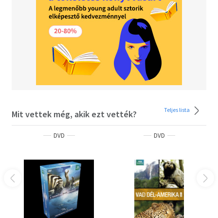
NFT-1218-1/2013-NFT-1218-8/2013 - Korhatár nélkül
megtekinthető.
Teljes lista
Mit vettek még, akik ezt vették?
DVD
DVD