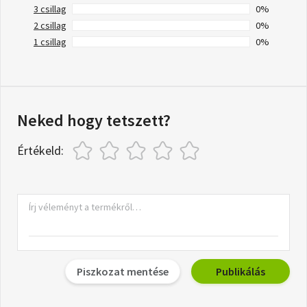
3 csillag
0%
2 csillag
0%
1 csillag
0%
Neked hogy tetszett?
Értékeld:
Piszkozat mentése
Publikálás