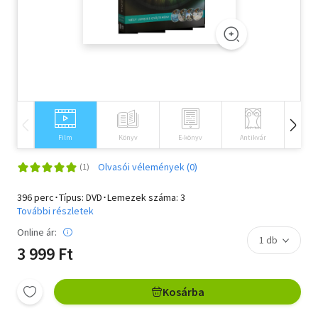
Szótár, nyelvkönyv
Tankönyv, segédkönyv
Társadalomtudomány
Természettudomány
Film
Könyv
E-könyv
Antikvár
Idegen 
Történelem
Olvasói vélemények (0)
Vallás
396 perc･Típus: DVD･Lemezek száma: 3
További részletek
Online ár:
3 999 Ft
Kosárba