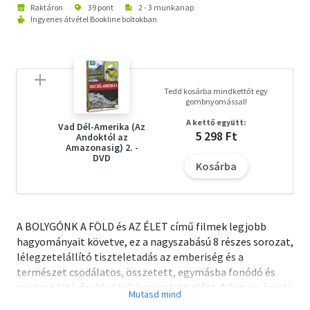
Raktáron
39 pont
2 - 3 munkanap
Ingyenes átvétel Bookline boltokban
Tedd kosárba mindkettőt egy
gombnyomással!
A kettő együtt:
Vad Dél-Amerika (Az
5 298 Ft
Andoktól az
Amazonasig) 2. -
DVD
Kosárba
A BOLYGÓNK A FÖLD és AZ ÉLET című filmek legjobb
hagyományait követve, ez a nagyszabású 8 részes sorozat,
lélegzetelállító tiszteletadás az emberiség és a
természet csodálatos, összetett, egymásba fonódó és
gyakran kihívásokkal teli kapcsolata előtt. A fagyos északi
sarktól, a párás esőerdőkön át, a végtelen óceánok apró