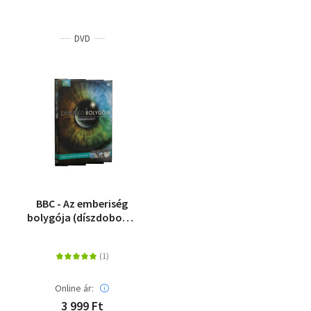
DVD
BBC - Az emberiség
bolygója (díszdoboz) -
DVD
Online ár:
3 999 Ft