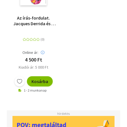
Az írás-fordulat.
Jacques Derrida és a
dekonstrukció - Orbán
Jolán köszöntése
Online ár:
4 500 Ft
Kiadói ár: 5 000 Ft
Kosárba
1 - 2 munkanap