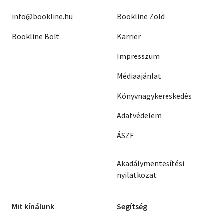
info@bookline.hu
Bookline Zöld
Bookline Bolt
Karrier
Impresszum
Médiaajánlat
Könyvnagykereskedés
Adatvédelem
ÁSZF
Akadálymentesítési
nyilatkozat
Mit kínálunk
Segítség