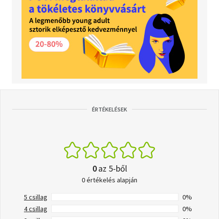
ÉRTÉKELÉSEK
0
az 5-ből
0 értékelés alapján
5 csillag
0%
4 csillag
0%