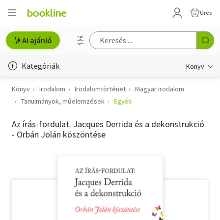
Üres
AI ajánló
Kategóriák
Könyv
Könyv
Irodalom
Irodalomtörténet
Magyar irodalom
Életmód, egészség
Tanulmányok, műelemzések
Egyéb
Erotika
Az írás-fordulat. Jacques Derrida és a dekonstrukció
Gyermek- és ifjúsági
- Orbán Jolán köszöntése
Hobbi, szabadidő
Irodalom
Művészet
Szakkönyv