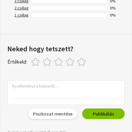
3 csillag
0%
2 csillag
0%
1 csillag
0%
Neked hogy tetszett?
Értékeld:
Piszkozat mentése
Publikálás