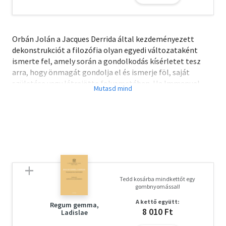
Orbán Jolán a Jacques Derrida által kezdeményezett
dekonstrukciót a filozófia olyan egyedi változataként
ismerte fel, amely során a gondolkodás kísérletet tesz
arra, hogy önmagát gondolja el és ismerje föl, saját
születése vagy létrejötte folyamatában. Ha Immanuel
Kant transzcendentális filozófiáját lehetőség-feltétel
filozófiának nevezik, akkor Derrida a lehetőség-feltétel
elgondolásának lehetőségi-feltételeit vizsgálja. Ez a
megközelítés annak a fölismerésére vezet, hogy a
filozófia önmagát saját legtágabb környezetével való
interakcióban gondolja el. A dekonstrukció folyamatos
önfeltárásban lévő gondolkodás, amely az irodalommal, a
filozófiával, a művészetekkel és minden emberi, azaz
Tedd kosárba mindkettőt egy
gondolkodást igénylő alkotással interakcióba lép, éppen
gombnyomással!
saját maga lehető leginkább sokoldalú születése és
A kettő együtt:
feltárása érdekében.
Regum gemma,
8 010 Ft
Ladislae