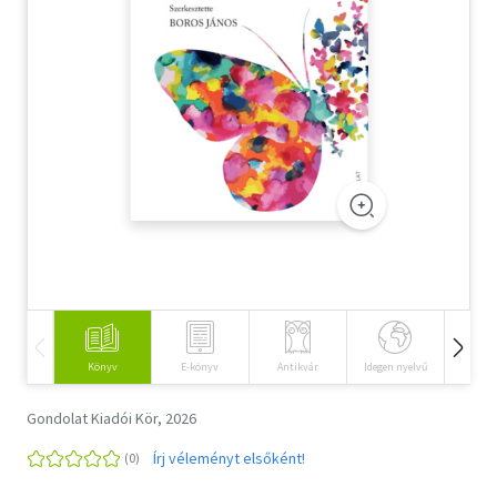
Szótár, nyelvkönyv
Tankönyv, segédkönyv
Társadalomtudomány
Természettudomány
Történelem
Vallás
Könyv
E-könyv
Antikvár
Idegen nyelvű
Hangos
Gondolat Kiadói Kör, 2026
Írj véleményt elsőként!