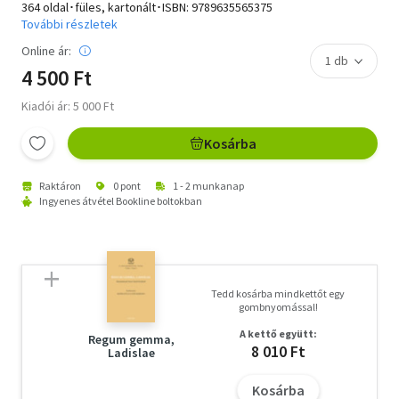
364 oldal･füles, kartonált･ISBN:
9789635565375
További részletek
Online ár:
4 500 Ft
Kiadói ár: 5 000 Ft
Kosárba
Raktáron
0 pont
1 - 2 munkanap
Ingyenes átvétel Bookline boltokban
Tedd kosárba mindkettőt egy
gombnyomással!
A kettő együtt:
Regum gemma,
8 010 Ft
Ladislae
Kosárba