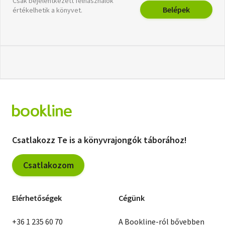
Csak bejelentkezett felhasználók
Belépek
értékelhetik a könyvet.
Csatlakozz Te is a könyvrajongók táborához!
Csatlakozom
Elérhetőségek
Cégünk
+36 1 235 60 70
A Bookline-ról bővebben